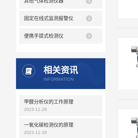
其他气体检测仪器
固定在线式监测报警仪
便携手提式检测仪
相关资讯
INFORMATION
甲醛分析仪的工作原理
2023-11-28
一氧化碳检测仪的原理
2023-11-28