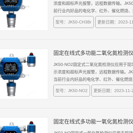
浓度和超标声光报警，远程数据传输。JK5
前行业内好品的电化学、红外、催化燃烧、热..
型号：JK50-CH3Br
更新日期：2023-11
固定在线式多功能二氧化氮检测
JK50-NO2固定式二氧化氮检测仪应用
示浓度和超标声光报警，远程数据传输。JK
当前行业内好品的电化学、红外、催化燃烧、热.
型号：JK50-NO2
更新日期：2023-11-
固定在线式多功能一氧化氮检测