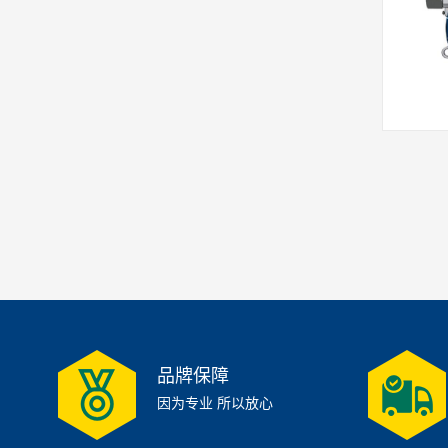
品牌保障
因为专业 所以放心