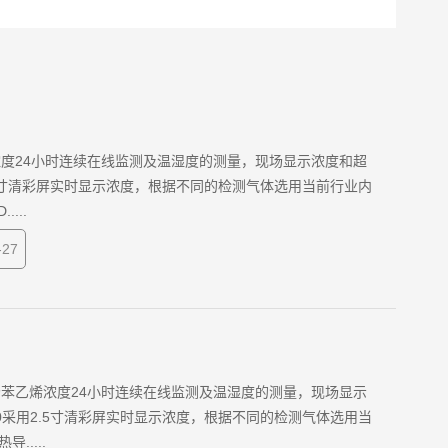
苯浓度24小时连续在线监测及温湿度的测量，现场显示浓度和超
.5寸清彩屏实时显示浓度，根据不同的检测气体选用当前行业内
...
27
现场苯乙烯浓度24小时连续在线监测及温湿度的测量，现场显示
0采用2.5寸清彩屏实时显示浓度，根据不同的检测气体选用当
....