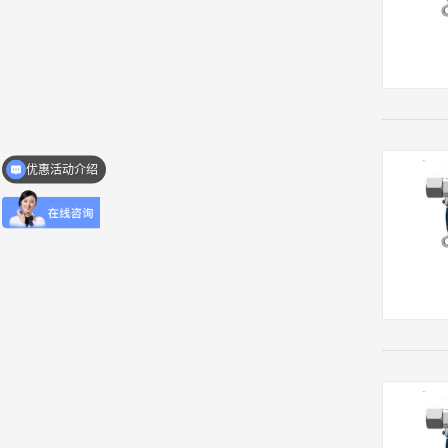
优惠活动介绍
气体检测仪源头工厂