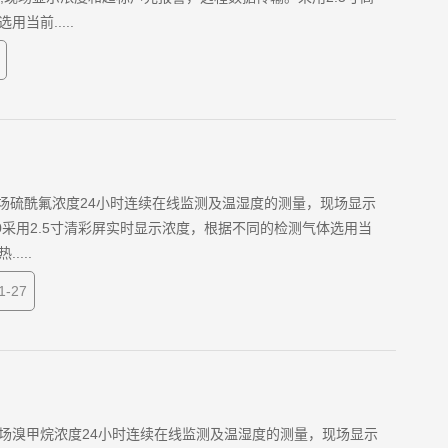
当前.....
于现场硫酰氟浓度24小时连续在线监测及温湿度的测量，现场显示
0采用2.5寸清彩屏实时显示浓度，根据不同的检测气体选用当
...
-27
于现场溴甲烷浓度24小时连续在线监测及温湿度的测量，现场显示