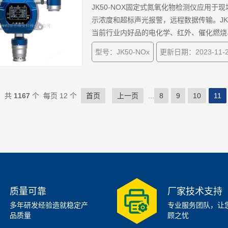
JK50-NOX固定式氮氧化物检测仪应用
示浓度和超标声光报警，远程数据传输。JK
当前行业内好品的电化学、红外、催化燃烧、热.
型号：JK50-NOx
更新日期：2023-11-
共
1167
个 每页 12 个
首页
上一页
...
8
9
10
11
质量可靠
厂家技术支持
多年研发经验造就稳定产
专业服务团队，让
品质量
顾之忧