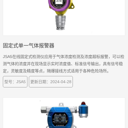
固定式单一气体报警器
JSA5在线固定式检测仪应用于气体浓度检测及浓度超标报警，可以检
测气体的浓度并在现场显示实时浓度值、标准信号输出，具有信号稳
定，灵敏度及精度等点，隔爆接线方式适用于各种危险场所。
型号：JSA5
更新日期：2024-04-28