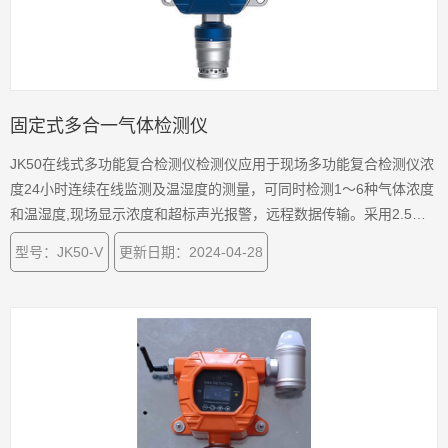
固定式多合一气体检测仪
JK50在线式多功能复合检测仪检测仪应用于现场多功能复合检测仪浓
度24小时连续在线监测及温湿度的测量，可同时检测1～6种气体浓度
和温湿度,现场显示浓度和超标声光报警，远程数据传输。采用2.5寸
高清彩屏实时显示浓度，根据不同的检测气体选用当前.....
型号：JK50-V
更新日期：2024-04-28