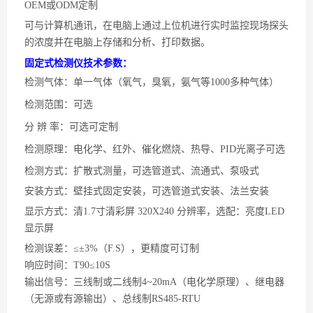
OEM或ODM定制
可与计算机通讯，在电脑上通过上位机进行实时监控现场探头
的浓度并在电脑上存储和分析、打印数据。
固定式检测仪技术参数：
检测气体：单一气体（氧气，臭氧，氨气等1000多种气体）
检测范围：
可选
分
辨 率：可选可定制
检测原理：电化学、红外、催化燃烧、热导、
PID光离子可选
检测方式：扩散式测量，可选管道式、流通式、泵吸式
安装方式：壁挂式固定安装，可选管道式安装、法兰安装
显示方式：清
1.7寸清彩屏 320X240 分辨率，选配：亮度LED
显示屏
检测误差：
≤±3%（F.S），更精度可订制
响应时间：
T90≤10S
输出信号：三线制或二线制
4~20mA（电化学原理）、继电器
（无源或有源输出）、总线制RS485-RTU