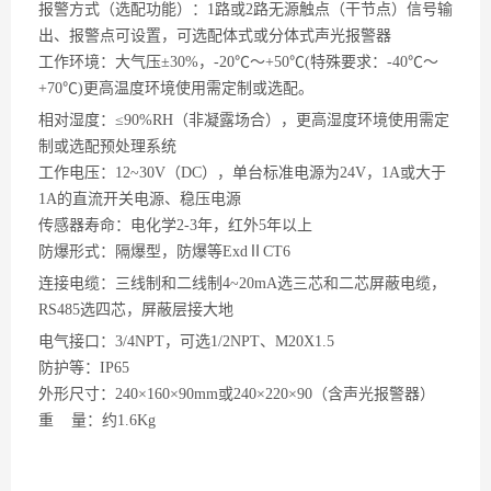
报警方式（选配功能）：
1路或2路无源触点（干节点）信号输
出、报警点可设置，可选配体式或分体式声光报警器
工作环境：大气压
±30%，-20℃～+50℃(特殊要求：-40℃～
+70℃)更高温度环境使用需定制或选配。
相对湿度：
≤90%RH（非凝露场合），更高湿度环境使用需定
制或选配预处理系统
工作电压：
12~30V（DC），单台标准电源为24V，1A或大于
1A的直流开关电源、稳压电源
传感器寿命：电化学
2-3年，红外5年以上
防爆形式：隔爆型，防爆等
ExdⅡCT6
连接电缆：三线制和二线制
4~20mA选三芯和二芯屏蔽电缆，
RS485选四芯，屏蔽层接大地
电气接口：
3/4NPT，可选1/2NPT、M20X1.5
防护等：
IP65
外形尺寸：
240×160×90mm或240×220×90（含声光报警器）
重
量：约1.6Kg