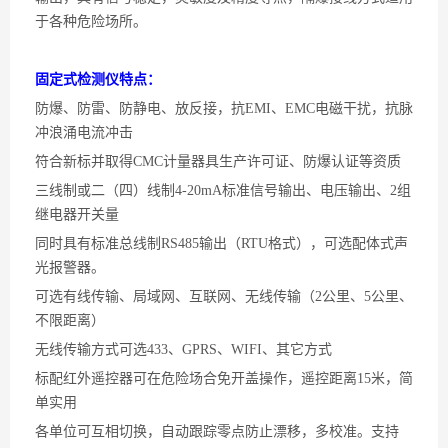
于各种危险场所。
固定式检测仪特点：
防爆、防雷、防静电、放反接，抗
EMI、EMC电磁干扰，抗脉
冲浪涌电流冲击
符合新标并取得
CMC计量器具生产许可证、防爆认证等资质
三线制或二（四）线制
4-20mA标准信号输出、电压输出、2组
继电器开关量
同时具有标准总线制
RS485输出（RTU格式），可选配体式声
光报警器。
可选有线传输、局域网、互联网、无线传输（
2公里、5公里、
不限距离）
无线传输方式可选
433、GPRS、WIFI、其它方式
标配红外遥控器可在危险场合免开盖操作，遥控距离
15米，简
单实用
各单位可互相切换，自动跟踪零点防止漂移，多校准。支持