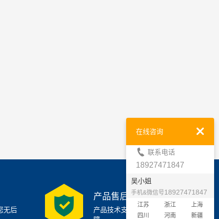
在线咨询
联系电话
18927471847
吴小姐
18927471847
手机&微信号
产品售后支持
江苏
浙江
上海
您无后
产品技术支持7x24小时保
四川
河南
新疆