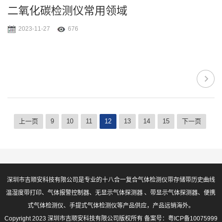
二氧化碳检测仪常用领域
2023-11-27
676
上一页
9
10
11
12
13
14
15
下一页
深圳市吉顺安科技有限公司是专业的十八合一复合气体检测仪带存储带历史曲线
温湿度带打印、气体报警控制器、无显示气体探测器 、带显示气体探测器、便携
式气体检测仪、手提式气体检测仪等产品供应，产品远销海外。
Copyright 2023 深圳市吉顺安科技有限公司版权所有 备案号：
粤ICP备10075999