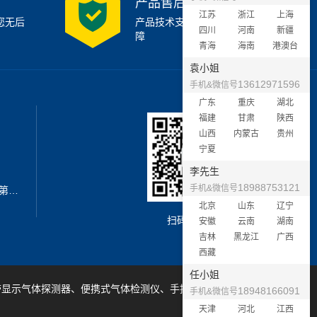
产品售后支持
江苏
浙江
上海
您无后
产品技术支持7x24小时保
四川
河南
新疆
障
青海
海南
港澳台
袁小姐
13612971596
手机&微信号
广东
重庆
湖北
福建
甘肃
陕西
山西
内蒙古
贵州
宁夏
李先生
18988753121
手机&微信号
地址：深圳市宝安区西乡街道新安第二工业区A3栋6楼南
北京
山东
辽宁
扫码加微信
安徽
云南
湖南
吉林
黑龙江
广西
西藏
任小姐
带显示气体探测器、便携式气体检测仪、手提式气体检测仪等产品
18948166091
手机&微信号
天津
河北
江西