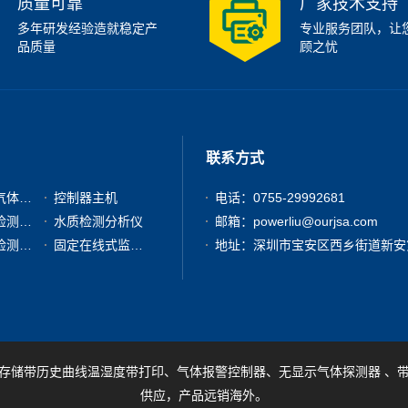
质量可靠
厂家技术支持
多年研发经验造就稳定产
专业服务团队，让
品质量
顾之忧
联系方式
有毒有害气体检测仪
控制器主机
电话：0755-29992681
粉尘浓度检测分析仪
水质检测分析仪
邮箱：powerliu@ourjsa.com
其他气体检测仪器
固定在线式监测报警仪
存储带历史曲线温湿度带打印、气体报警控制器、无显示气体探测器 、
供应，产品远销海外。