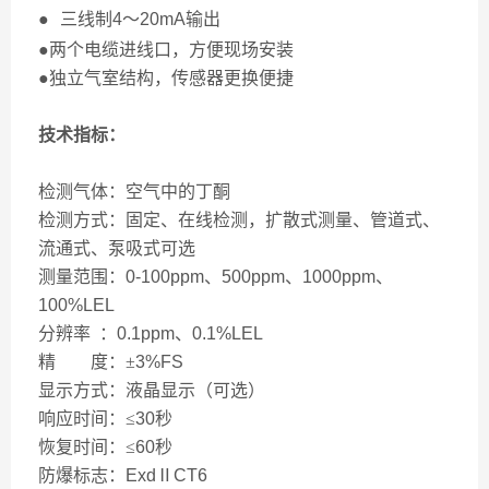
●
三线制
4
～
20mA
输出
●两个电缆进线口，方便现场安装
●独立气室结构，传感器更换便捷
技术指标：
检测气体：空气中的丁酮
检测方式：固定、在线检测，扩散式测量、管道式、
流通式、泵吸式可选
测量范围：
0-100ppm
、
500ppm
、
1000ppm
、
100%LEL
分辨率
：
0.1ppm
、
0.1%LEL
精 度：±
3%FS
显示方式：液晶显示（可选）
响应时间：≤
30
秒
恢复时间：≤
60
秒
防爆标志：
Exd
Ⅱ
CT6