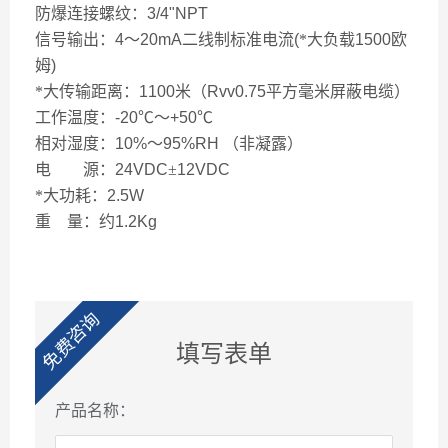
防爆连接螺纹：
3/4"NPT
信号输出：
4
～
20mA
二线制标准电流
(
*大负载
1500
欧
姆
)
*大传输距离：
1100
米（
Rvv0.75
平方毫米屏蔽电缆）
工作温度：
-20
℃～
+50
℃
相对湿度：
10%
～
95%RH
（非凝露）
电 源：
24VDC
±
12VDC
*大功耗：
2.5W
重
量：约
1.2Kg
免费咨询
填写表单
产品名称：