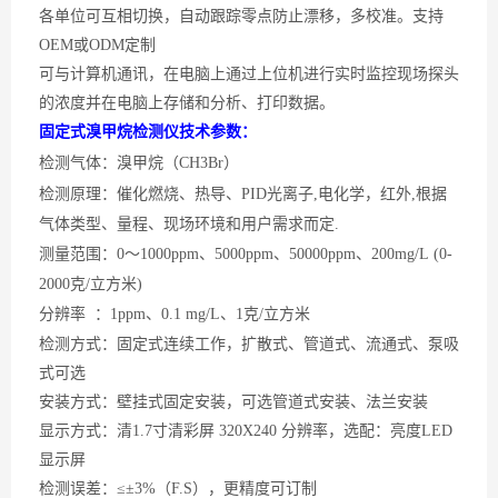
各单位可互相切换，自动跟踪零点防止漂移，多校准。支持
OEM或ODM定制
可与计算机通讯，在电脑上通过上位机进行实时监控现场探头
的浓度并在电脑上存储和分析、打印数据。
固定式溴甲烷检测仪技术参数：
检测气体：溴甲烷（
CH3Br）
检测原理：催化燃烧、热导、
PID光离子,电化学，红外,
根据
气体类型、量程、现场环境和用户需求而定
.
测量范围：
0
～
1000
ppm
、
5000ppm
、
50000ppm
、
200
mg/L (0-
2000克
/
立方米
)
分辨率
：
1ppm
、
0.1
mg/L、
1
克
/
立方米
检测方式：固定式连续工作，扩散式、管道式、流通式、泵吸
式可选
安装方式：壁挂式固定安装，可选管道式安装、法兰安装
显示方式：清
1.7寸清彩屏 320X240 分辨率，选配：亮度LED
显示屏
检测误差：
≤±3%（F.S），更精度可订制