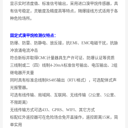
显示实时浓度值、标准信号输出，
采用进口
溴甲烷
传感器
，
具
有信号稳定，灵敏度及精度高等特点，隔爆接线方式适用于各
种危险场所。
固定式溴甲烷检测仪特点：
防爆、防雷、防静电、放反接，抗
EMI、EMC电磁干扰，抗脉
冲浪涌电流冲击
符合新标并取得
CMC计量器具生产许可证、防爆认证等资质
三线制或二（四）线制
4-20mA标准信号输出、电压输出、2组
继电器开关量
同时具有标准总线制
RS485输出（RTU格式），可选配体式声
光报警器。
可选有线传输、局域网、互联网、无线传输（
2公里、5公里、
不限距离）
无线传输方式可选
433、GPRS、WIFI、其它方式
标配红外遥控器可在危险场合免开盖操作，遥控距离
15米，简
单实用