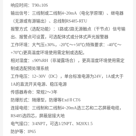
响应时间：
T90≤10S
输出信号：三线制或二线制
4~20mA（电化学原理）、继电器
（无源或有源输出）、总线制RS485-RTU
报警方式（选配功能）：
1路或2路无源触点（干节点）信号输
出、报警点可设置，可选配体式或分体式声光报警器
工作环境：大气压
±30%，-20℃～+50℃(特殊要求：-40℃～
+70℃)更高温度环境使用需定制或选配。
相对湿度：
≤90%RH（非凝露场合），更高湿度环境使用需定
制或选配预处理系统
工作电压：
12~30V（DC），单台标准电源为24V，1A或大于
1A的直流开关电源、稳压电源
传感器寿命：常规
2～3年
防爆形式：隔爆型，防爆等
ExdⅡCT6
连接电缆：三线制和二线制
4~20mA选三芯和二芯屏蔽电缆，
RS485选四芯，屏蔽层接大地
电气接口：
3/4NPT，可选1/2NPT、M20X1.5
防护等：
IP65