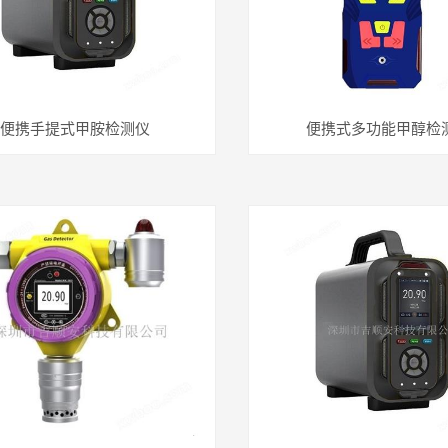
便携手提式甲胺检测仪
便携式多功能甲醇检