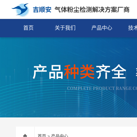
首页
关于我们
产品中心
技
首页
>
产品中心