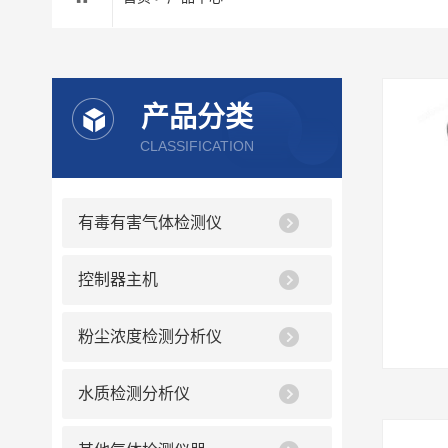
产品分类
CLASSIFICATION
有毒有害气体检测仪
控制器主机
粉尘浓度检测分析仪
水质检测分析仪