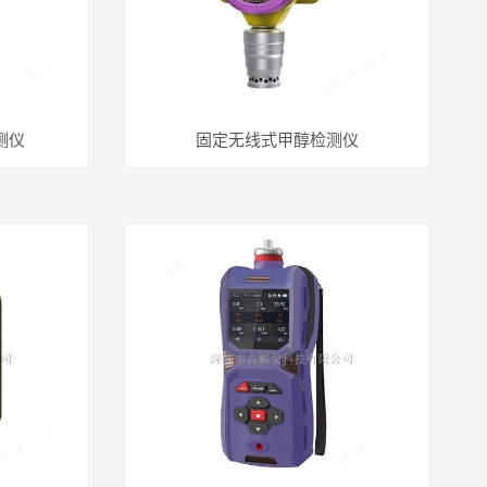
测仪
固定无线式甲醇检测仪