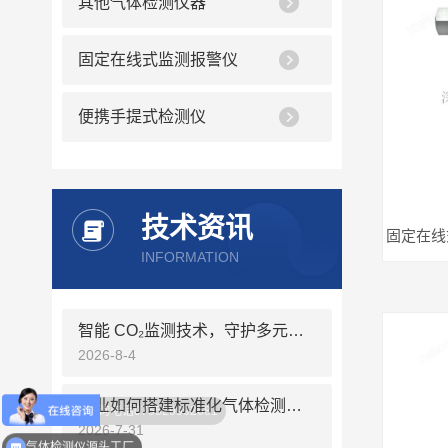
其他气体检测仪器
固定在线式监测报警仪
便携手提式检测仪
技术资讯
INFORMATION
智能 CO₂监测技术，守护多元场景环境
2026-8-4
企业如何搭建标准化气体检测安全管理体系
2026-7-31
一对一技术咨询电话075529992681