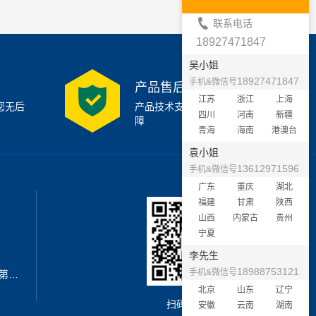
联系电话
18927471847
吴小姐
18927471847
手机&微信号
产品售后支持
江苏
浙江
上海
您无后
产品技术支持7x24小时保
四川
河南
新疆
障
青海
海南
港澳台
袁小姐
13612971596
手机&微信号
广东
重庆
湖北
福建
甘肃
陕西
山西
内蒙古
贵州
宁夏
李先生
18988753121
手机&微信号
地址：深圳市宝安区西乡街道新安第二工业区A3栋6楼南
北京
山东
辽宁
扫码加微信
安徽
云南
湖南