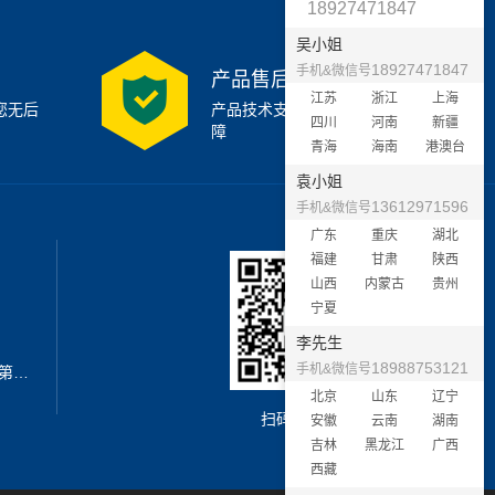
18927471847
吴小姐
18927471847
手机&微信号
产品售后支持
江苏
浙江
上海
您无后
产品技术支持7x24小时保
四川
河南
新疆
障
青海
海南
港澳台
袁小姐
13612971596
手机&微信号
广东
重庆
湖北
福建
甘肃
陕西
山西
内蒙古
贵州
宁夏
李先生
18988753121
手机&微信号
地址：深圳市宝安区西乡街道新安第二工业区A3栋6楼南
北京
山东
辽宁
扫码加微信
安徽
云南
湖南
吉林
黑龙江
广西
西藏