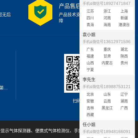
18927471847
手机&微信号
产品售后支持
江苏
浙江
上海
您无后
产品技术支持7x24小时保
四川
河南
新疆
障
青海
海南
港澳台
袁小姐
13612971596
手机&微信号
广东
重庆
湖北
福建
甘肃
陕西
山西
内蒙古
贵州
宁夏
李先生
18988753121
手机&微信号
地址：深圳市宝安区西乡街道新安第二工业区A3栋6楼南
北京
山东
辽宁
扫码加微信
安徽
云南
湖南
吉林
黑龙江
广西
西藏
任小姐
带显示气体探测器、便携式气体检测仪、手提式气体检测仪等产品
18948166091
手机&微信号