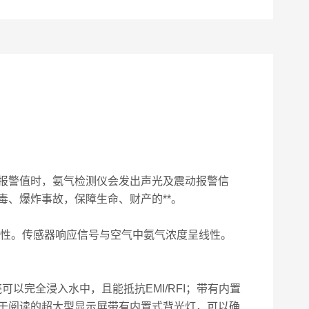
报警值时，氨气检测仪会发出声光及震动报警信
、爆炸事故，保障生命、财产的**。
性。传感器响应信号与空气中氨气浓度呈线性。
以完全浸入水中，且能抵抗EMI/RFI；带有内置
易于阅读的超大型显示屏带有内置式背光灯，可以确