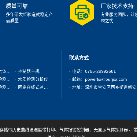
质量可靠
厂家技术支持
多年研发经验造就稳定产
专业服务团队，让
品质量
顾之忧
联系方式
有毒有害气体检测仪
控制器主机
电话：0755-29992681
粉尘浓度检测分析仪
水质检测分析仪
邮箱：powerliu@ourjsa.com
其他气体检测仪器
固定在线式监测报警仪
存储带历史曲线温湿度带打印、气体报警控制器、无显示气体探测器 、