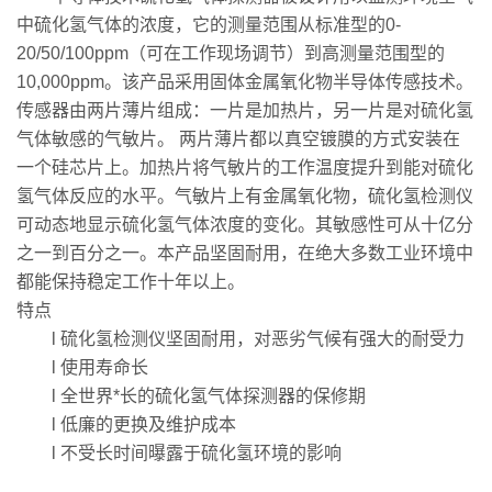
中硫化氢气体的浓度，它的测量范围从标准型的0-
20/50/100ppm（可在工作现场调节）到高测量范围型的
10,000ppm。该产品采用固体金属氧化物半导体传感技术。
传感器由两片薄片组成：一片是加热片，另一片是对硫化氢
气体敏感的气敏片。 两片薄片都以真空镀膜的方式安装在
一个硅芯片上。加热片将气敏片的工作温度提升到能对硫化
氢气体反应的水平。气敏片上有金属氧化物，硫化氢检测仪
可动态地显示硫化氢气体浓度的变化。其敏感性可从十亿分
之一到百分之一。本产品坚固耐用，在绝大多数工业环境中
都能保持稳定工作十年以上。
特点
l 硫化氢检测仪坚固耐用，对恶劣气候有强大的耐受力
l 使用寿命长
l 全世界*长的硫化氢气体探测器的保修期
l 低廉的更换及维护成本
l 不受长时间曝露于硫化氢环境的影响