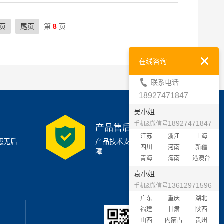
页
尾页
第
8
页
在线咨询
联系电话
18927471847
吴小姐
18927471847
手机&微信号
产品售后支持
江苏
浙江
上海
您无后
产品技术支持7x24小时保
四川
河南
新疆
障
青海
海南
港澳台
袁小姐
13612971596
手机&微信号
广东
重庆
湖北
福建
甘肃
陕西
山西
内蒙古
贵州