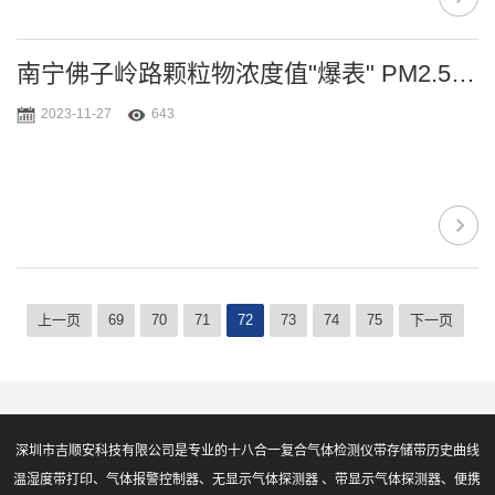
南宁佛子岭路颗粒物浓度值"爆表" PM2.5重度污染
2023-11-27
643
上一页
69
70
71
72
73
74
75
下一页
深圳市吉顺安科技有限公司是专业的十八合一复合气体检测仪带存储带历史曲线
温湿度带打印、气体报警控制器、无显示气体探测器 、带显示气体探测器、便携