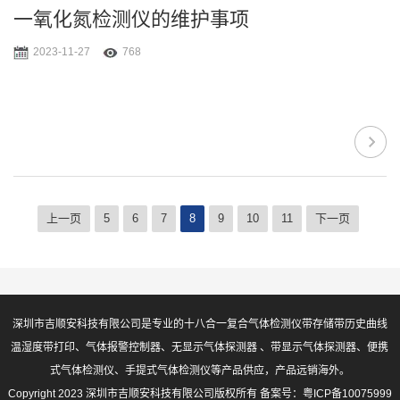
一氧化氮检测仪的维护事项
2023-11-27
768
上一页
5
6
7
8
9
10
11
下一页
深圳市吉顺安科技有限公司是专业的十八合一复合气体检测仪带存储带历史曲线
温湿度带打印、气体报警控制器、无显示气体探测器 、带显示气体探测器、便携
式气体检测仪、手提式气体检测仪等产品供应，产品远销海外。
Copyright 2023 深圳市吉顺安科技有限公司版权所有 备案号：
粤ICP备10075999