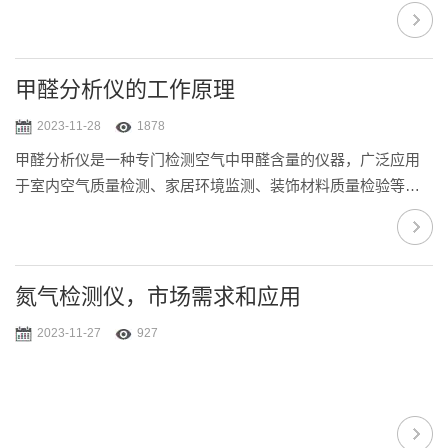
甲醛分析仪的工作原理
2023-11-28
1878
甲醛分析仪是一种专门检测空气中甲醛含量的仪器，广泛应用
于室内空气质量检测、家居环境监测、装饰材料质量检验等领
域。它的工作原理可以概括为三个步骤。 **步是采样。甲
醛分析仪通过采样头将空气中的颗粒物和气态甲醛分离，同时
通过加热换气的方式将采样头里的空气排出，保证下一次采样
的准确性。采样头内部具有高效净化剂，可以有效地吸附和过
氮气检测仪，市场需求和应用
滤空气中的污染物，并防止仪器内部受到污染。
2023-11-27
927