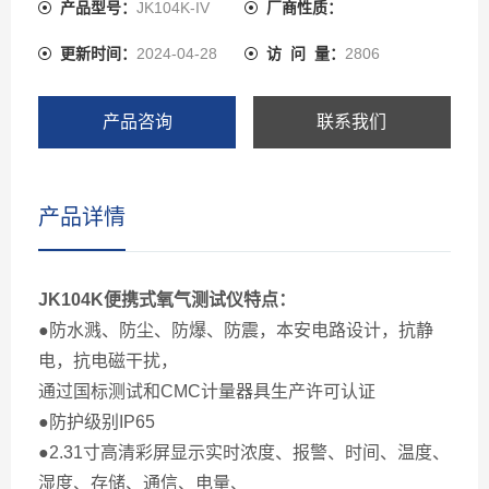
化燃烧、热导、PID光离子。
产品型号：
JK104K-IV
厂商性质：
更新时间：
2024-04-28
访 问 量：
2806
产品咨询
联系我们
产品详情
JK104K便携式氧气测试仪特点：
●防水溅、防尘、防爆、防震，本安电路设计，抗静
电，抗电磁干扰，
通过国标测试和CMC计量器具生产许可认证
●防护级别IP65
●2.31寸高清彩屏显示实时浓度、报警、时间、温度、
湿度、存储、通信、电量、