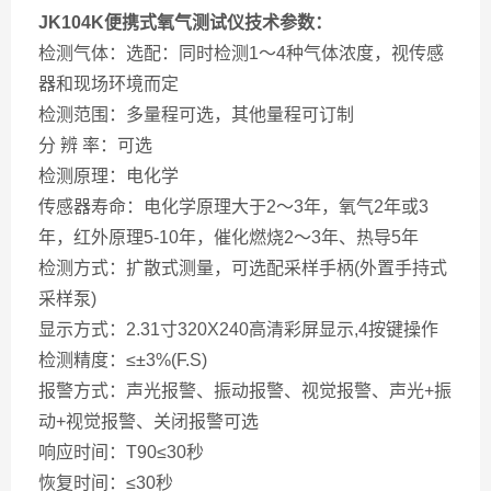
JK104K便携式氧气测试仪技术参数：
检测气体：选配：同时检测1～4种气体浓度，视传感
器和现场环境而定
检测范围：多量程可选，其他量程可订制
分 辨 率：可选
检测原理：电化学
传感器寿命：电化学原理大于2～3年，氧气2年或3
年，红外原理5-10年，催化燃烧2～3年、热导5年
检测方式：扩散式测量，可选配采样手柄(外置手持式
采样泵)
显示方式：2.31寸320X240高清彩屏显示,4按键操作
检测精度：≤±3%(F.S)
报警方式：声光报警、振动报警、视觉报警、声光+振
动+视觉报警、关闭报警可选
响应时间：T90≤30秒
恢复时间：≤30秒