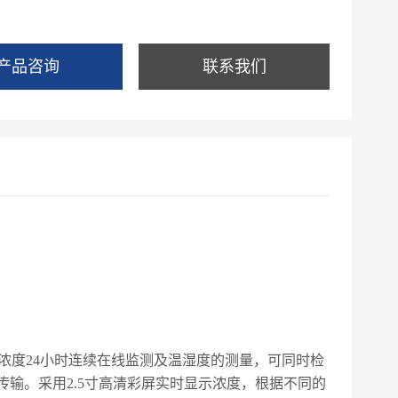
体的纯度。坚固耐用的防爆外壳和氟碳漆表面处理工艺适
危险场所和强酸强碱的腐蚀性环境，耐磨损，10年内不
漆。
产品咨询
联系我们
浓度
24
小时连续在线监测及温湿度的测量，可同时检
传输。采用
2.5
寸高清彩屏实时显示浓度，根据不同的