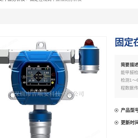
固定
简要描
能甲醛检
检测1～
程数据传
气体选用
PID光
产品型
器，JK
件著作*
更新时
定在线式
间、大气