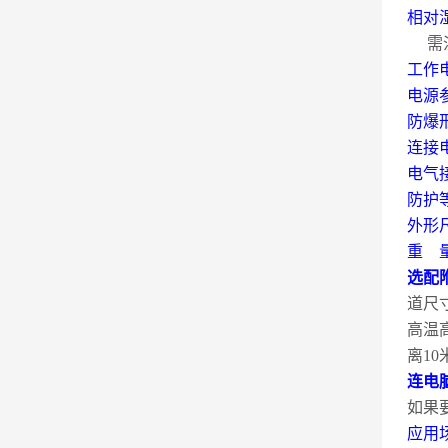
相对
需
工作
电源
防爆
连接
电气
防护
外形
重
选配
道尺
高温
离
10
连电
如果
应用