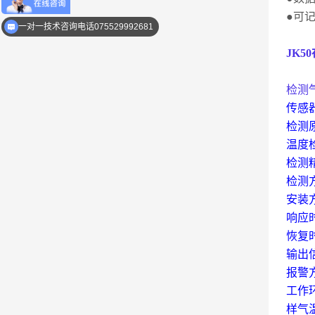
●可
一对一技术咨询电话075529992681
JK50
检测
传感
检测
温度
检测
检测
安装
响应
恢复
输出
报警
工作
样气