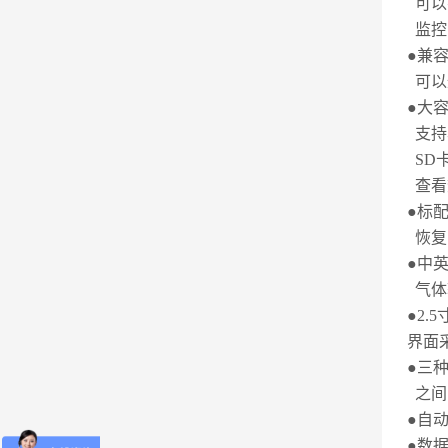
可以
监控
●兼
可以
●大
支持
SD
查看
●标
恢复
●中
气体
●
2.5
界面
●三
之间
●自
●数
优惠活动介绍