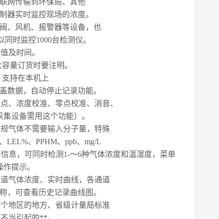
联网传输到环保局、其他
制器实时监控现场的浓度。
阀、风机、报警器等设备，也
以同时监控
1000
台检测仪。
警值及时间。
大容量订货时要注明。
，支持在本机上
盖数据，自动停止记录功能。
警点、浓度校准、零点校准、消音、
采集设备需用这个功能）。
常规气体不需要输入分子量，特殊
、
LEL%
、
PPHM
、
ppb
、
mg/L
等信息，可同时检测
1-
～
6
种气体浓度和温湿度，菜单
操作提示。
通道气体浓度、实时曲线，各通道
名称，可查看历史记录曲线图。
各个地区的地方、省级计量局标准
不当引起的**。