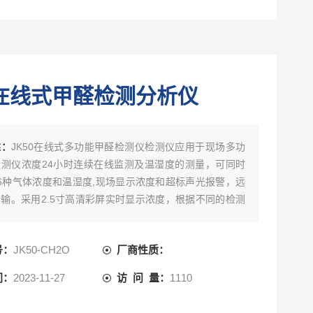
在线式甲醛检测分析仪
述：
JK50在线式多功能甲醛检测仪检测仪应用于现场多功
测仪浓度24小时连续在线监测及温湿度的测量，可同时
6种气体浓度和温湿度,现场显示浓度和超标声光报警，远
输。采用2.5寸高清彩屏实时显示浓度，根据不同的检测
当前行业内*好品牌的电化学、红外、催化燃烧、热导、
离子原理的气体传感器、瑞士高精度电容式数字温湿度传感
号：
JK50-CH2O
厂商性质：
50先进的电路设计、成熟的内核算法处理，取得了多项软
*和外观**，从而诞生了目前行业内**的新一代多功能型固
间：
2023-11-27
访 问 量：
1110
甲醛气体检测报警仪。JK50可以检测管道中或受限空
环境中的气体浓度也可以检测气体泄漏，还可以检测高浓