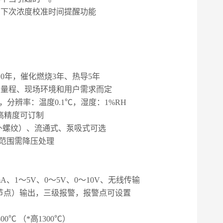
，下次浓度校准时间提醒功能
10
年，催化燃烧
3
年、热导
5
年
、量程、现场环境和用户需求而定
，分辨率：温度
0.1
℃，湿度：
1%RH
高精度可订制
外螺纹）、流通式、泵吸式可选
范围需降压处理
mA
、
1
～
5V
、
0
～
5V
、
0
～
10V
、无线传输
节点）输出，三级报警，报警点可设置
800
℃
（*高
1300
℃）