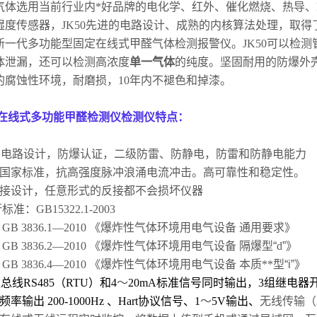
气体选用当前行业内*好品牌的电化学、红外、催化燃烧、热导、
湿度传感器，
JK50
先进的电路设计、成熟的内核算法处理，取得了
的新一代多功能型固定在线式甲醛气体检测报警仪。
JK50
可以检测
体泄漏，还可以检测高浓度
单一气体
的纯度。坚固耐用的防爆外
的腐蚀性环境，耐磨损，
10
年内不褪色和掉漆。
在线式多功能甲醛检测仪检测仪特点：
安电路设计，防爆认证，二级防雷、防静电，防雷和防静电能力
国家标准，抗高强度脉冲浪涌电流冲击。高可靠性和稳定性。
接设计，任意形式的反接都不会损坏仪器
行标准：
GB15322.1-2003
3836.1
—
2010
《爆炸性气体环境用电气设备
通用要求
》
3836.2
—
2010
《爆炸性气体环境用电气设备
隔爆型
“
d
”
》
3836.4
—
2010
《爆炸性气体环境用电气设备
本质**
型
“i”
》
准总线
RS485
（
RTU
）和
4
～
20mA
标准信号同时输出，
3
组继电器
频率输出
200-1000Hz
、
Hart
协议信号、
1
～
5V
输出、
无线传输（