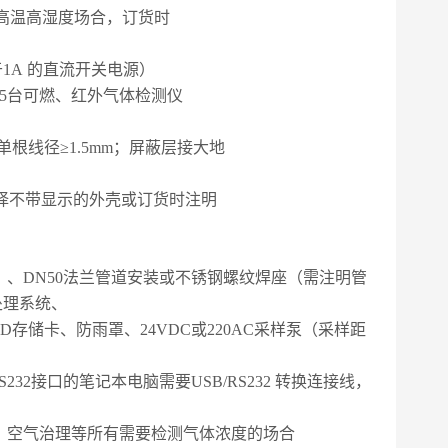
高温高湿度场合，订货时
于
1A
的直流开关电源）
5
台可燃、红外气体检测仪
单根线径≥
1.5mm
；屏蔽层接大地
择不带显示的外壳或订货时注明
）、
DN50
法兰管道安装或不锈钢螺纹焊座（需注明管
处理系统、
SD
存储卡、防雨罩、
24VDC
或
220AC
采样泵（采样距
S232
接口的笔记本电脑需要
USB/RS232
转换连接线，
，空气治理等所有需要检测气体浓度的场合