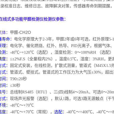
记录校准日志、维修日志、故障解决对策，传感器寿命到期提醒
在线式多功能甲醛检测仪检测仪参数：
气体：
甲醛
-CH2O
器寿命：
电化学原理大于
2-3
年，甲醛
2
年或
6
年可选，红外原理
5-
原理：
电化学、催化燃烧、红外、热导、PID光离子，根据气体
检测：
-40
℃
~+120
℃（选配），湿度检测：
0
～
100%RH
（选配）
精度：
≤±
2%F.S
（全量程内
2%
），温度
0.5
℃，湿度：
3%RH
，更
方式：
固定式安装，在线检测，扩散式测量，管道式（
M45X1.5
方式：
管道式、壁挂式。管道式的工作压力为大气压±
30%
，超出
时间：
T90
≤
20
秒
时间：
≤
30
秒
信号：
总线制
RS485
（
RTU
）、三
(
四
)
线制
4
～
20mA
、可选
0
～
20
方式：
现场声光报警（选配），默认
1
路，可选
3
路无源触点（干
环境：
-40
℃～
+70
℃
温度：
-40
℃～
+70
℃（常规），
选配：
-40
℃～
+400
℃、
-40
℃～
+