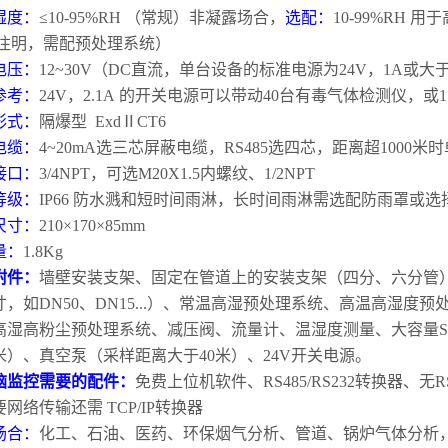
湿度：
≤
10-95%RH
（常规）非凝露场合，
选配：
10-99%RH
用于
注明，需配预处理系统）
电压：
12~30V
（
DC
直流，单台设备的标准电源为
24V
，
1A
或大
参考：
24V
，
2.1A
的开关电源可以带动
40
台有毒气体检测仪，或
1
形式：
隔爆型
Exd
Ⅱ
CT6
电缆：
4~20mA
选三芯屏蔽电缆，
RS485
选四芯，距离超
1000
米时
接口：
3/4NPT
，可选
M20X1.5
内螺纹、
1/2NPT
等级：
IP66
防水溅和短时间雨淋，长时间雨淋需选配防雨罩或选
尺寸：
210
×
170
×
85mm
量：
1.8Kg
附件：
墙壁安装支架、固定在管道上的安装支架（四分、六分管
寸，如
DN50
、
DN15...
）、常温高湿预处理系统、高温高湿度预
高湿高粉尘预处理系统、减压阀、流量计、温湿度测量、大容量
米）、真空泵（采样距离大于
40
米）、
24V
开关电源。
脑监控需要的配件：
免费上位机软件、
RS485/RS232
转换器、无
R
要网络传输还需
TCP/IP
转换器
场合：
化工、石油、医药、环保烟气分析、管道、锅炉气体分析