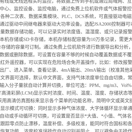
有线或无线远程实时监控，将数据上传到手机或通过局域网、互
中心、监控设备、监控电脑，通过免费上位机软件或气体报警控
容各种二次表、数据采集模块、
PLC
、
DCS
系统，可直接驱动电磁
通过驱动中间继电器来驱动大功率设备。选配
JSA2000
控制器可
容量数据存储功能，可以记录实时浓度值、温湿度、或只记录报
本机存储或
SD
卡存储，本机存储标配容量为
10
万条记录，需更
卡存储的容量可订制。通过免费上位机软件进行数据导出和分析
数据或删除数据，可设置在容量不够的时候自动覆盖数据或不覆
配红外遥控器，可以实现在危险场合免开盖操作，比如：修改报
出厂、进入菜单、查看记录、
4mA
输出、
20mA
输出（校准其他
英文界面可选择，默认中文界面，支持气体浓度单位自由切换，
输入分子量就自动计算并切换，单位可选：
PPM
、
mg/m3
、
Vol%
寸高清彩屏
(LCM)
显示实时浓度、时间、温度、湿度、存储状态
采用高清仿真图标来显示各个菜单的功能名称，简明中文或英文
种显示模式可切换：同时显示多种气体浓度、大字体循环显示单
自动或手动循环可切换，可设置是否显示*大值、*小值、气体
动跟踪零点防止漂移，温度补偿、多级校准，能同时符合国标和
据恢复功能、浓度校准误操作自动识别并阻止，可以避免由于操作