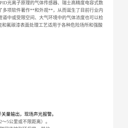
PID
光离子原理的气体传感器、瑞士高精度电容式数
多项软件著作**和外观**，从而诞生了目前行业内
管道中或受限空间、大气环境中的气体浓度也可以检
壳和氟碳漆表面处理工艺适用于各种危险场所和强酸
开关量输出，现场声光报警。
2
～
5
公里或不限距离）。