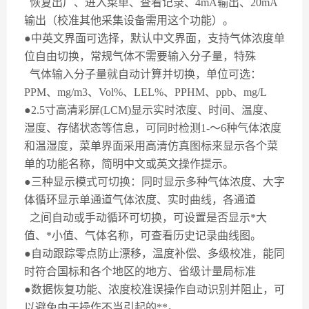
恢复出厂、进入菜单、查看记录、
4mA
输出、
20mA
输出（校准其他采集设备需用这个功能）。
●中英文界面可选择，默认中文界面，支持气体浓度单
位自由切换，常规气体不需要输入分子量，特殊
气体输入分子量就自动计算并切换，单位可选：
PPM
、
mg/m3
、
Vol%
、
LEL%
、
PPHM
、
ppb
、
mg/L
●
2.5
寸高清彩屏
(LCM)
显示实时浓度、时间、温度、
湿度、存储状态等信息，可同时检测
1-
～
6
种气体浓度
和温湿度，菜单界面采用高清仿真图标来显示各个菜
单的功能名称，简明中文或英文操作提示。
●三种显示模式可切换：同时显示多种气体浓度、大字
体循环显示单通道气体浓度、实时曲线，各通道
之间自动或手动循环可切换，可设置是否显示*大
值、*小值、气体名称，可查看历史记录曲线图。
●自动跟踪零点防止漂移，温度补偿、多级校准，能同
时符合国标和各个地区的地方、省级计量局标准
●数据恢复功能、浓度校准误操作自动识别并阻止，可
以避免由于操作不当引起的**。