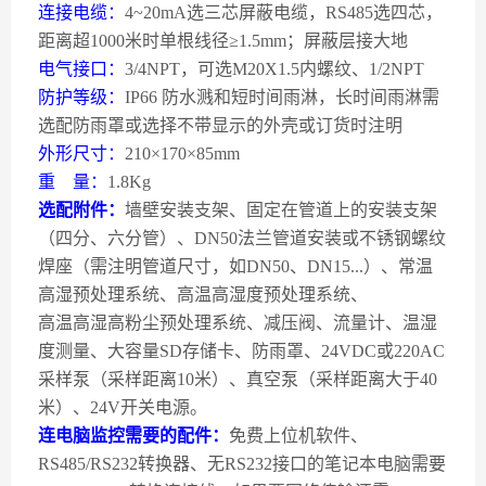
连接电缆：
4~20mA
选三芯屏蔽电缆，
RS485
选四芯，
距离超
1000
米时单根线径≥
1.5mm
；屏蔽层接大地
电气接口：
3/4NPT
，可选
M20X1.5
内螺纹、
1/2NPT
防护等级：
IP66
防水溅和短时间雨淋，长时间雨淋需
选配防雨罩或选择不带显示的外壳或订货时注明
外形尺寸：
210
×
170
×
85mm
重
量：
1.8Kg
选配附件：
墙壁安装支架、固定在管道上的安装支架
（四分、六分管）、
DN50
法兰管道安装或不锈钢螺纹
焊座（需注明管道尺寸，如
DN50
、
DN15...
）、常温
高湿预处理系统、高温高湿度预处理系统、
高温高湿高粉尘预处理系统、减压阀、流量计、温湿
度测量、大容量
SD
存储卡、防雨罩、
24VDC
或
220AC
采样泵（采样距离
10
米）、真空泵（采样距离大于
40
米）、
24V
开关电源。
连电脑监控需要的配件：
免费上位机软件、
RS485/RS232
转换器、无
RS232
接口的笔记本电脑需要