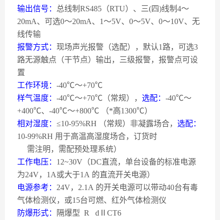
输出信号：
总线制
RS485
（
RTU
）、三
(
四
)
线制
4
～
20mA
、可选
0
～
20mA
、
1
～
5V
、
0
～
5V
、
0
～
10V
、无
线传输
报警方式：
现场声光报警（选配），默认
1
路，可选
3
路无源触点（干节点）输出，三级报警，报警点可设
置
工作环境：
-40
℃～
+70
℃
样气温度：
-40
℃～
+70
℃（常规），
选配：
-40
℃～
+400
℃、
-40
℃～
+800
℃
（*高
1300
℃）
相对湿度：
≤
10-95%RH
（常规）非凝露场合，
选配：
10-99%RH
用于高温高湿度场合，订货时
需注明，需配预处理系统）
工作电压：
12~30V
（
DC
直流，单台设备的标准电源
为
24V
，
1A
或大于
1A
的直流开关电源）
电源参考：
24V
，
2.1A
的开关电源可以带动
40
台有毒
气体检测仪，或
15
台可燃、红外气体检测仪
防爆形式：
隔爆型
R
d
Ⅱ
CT6