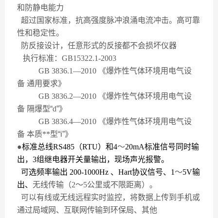
和防静电能力
超过国家标准，抗高强度脉冲浪涌电流冲击。高可靠
性和稳定性。
防反接设计，任意形式的反接都不会损坏仪器
执行标准：
GB15322.1-2003
GB 3836.1
—
2010
《爆炸性气体环境用电气设
备
通用要求
》
GB 3836.2
—
2010
《爆炸性气体环境用电气设
备
隔爆型
“
d
”
》
GB 3836.4
—
2010
《爆炸性气体环境用电气设
备
本质**
型
“i”
》
●
标准总线
RS485
（
RTU
）和
4
～
20mA
标准信号同时输
出，
3
组继电器开关量输出，现场声光报警。
可选频率输出
200-1000Hz
、
Hart
协议信号、
1
～
5V
输
出、
无线传输（
2
～
5
公里或不限距离）。
可以有线或无线远程实时监控，将数据上传到手机或
通过局域网、互联网传输到环保局、其他