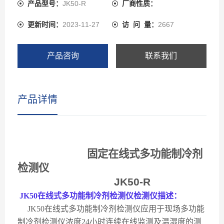
牌的电化学、红外、催化燃烧、热导、PID光离子原理的
产品型号：
JK50-R
厂商性质：
气体传感器、瑞士高精度电容式数字温湿度传感器，JK50
更新时间：
2023-11-27
访 问 量：
2667
先进的电路设计、成熟的内核算法处理，取得了多项软件
著作**和外观**，从而诞生了目前行业内**的新一代多功能
型固定在线式制冷剂气体检测报警仪。JK50可以检测管道
产品咨询
联系我们
中或受限空间、大气环境中的气体浓度也可以检测气体泄
漏，还可以检测高浓度单一气体的纯度。坚固耐用的防爆
外壳和氟碳漆表面处理工艺适用于各种危险场所和强酸强
产品详情
碱的腐蚀性环境，耐磨损，10年内不褪色和掉漆。
固定在线式多功能制冷剂
检测仪
JK50-R
JK50
在线式多功能制冷剂检测仪检测仪描述：
JK50
在线式多功能制冷剂检测仪应用于现场多功能
制冷剂检测仪浓度
24
小时连续在线监测及温湿度的测