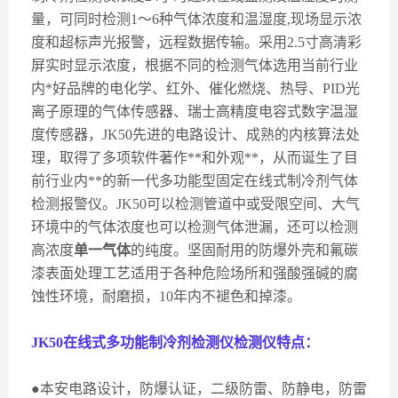
量，可同时检测
1
～
6
种气体浓度和温湿度
,
现场显示浓
度和超标声光报警，远程数据传输。采用
2.5
寸高清彩
屏实时显示浓度，根据不同的检测气体选用当前行业
内*好品牌的电化学、红外、催化燃烧、热导、
PID
光
离子原理的气体传感器、瑞士高精度电容式数字温湿
度传感器，
JK50
先进的电路设计、成熟的内核算法处
理，取得了多项软件著作**和外观**，从而诞生了目
前行业内**的新一代多功能型固定在线式制冷剂气体
检测报警仪。
JK50
可以检测管道中或受限空间、大气
环境中的气体浓度也可以检测气体泄漏，还可以检测
高浓度
单一气体
的纯度。坚固耐用的防爆外壳和氟碳
漆表面处理工艺适用于各种危险场所和强酸强碱的腐
蚀性环境，耐磨损，
10
年内不褪色和掉漆。
JK50
在线式多功能制冷剂检测仪检测仪特点：
●本安电路设计，防爆认证，二级防雷、防静电，防雷