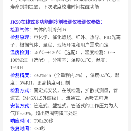
寿命到期提醒，下次浓度校准时间提醒功能
JK50
在线式多功能制冷剂检测仪检测仪参数：
检测气体：
气体的制冷剂
-R
检测原理：
电化学、催化燃烧、红外、热导、PID光离
子，根据气体、量程、现场环境和用户需求而定
温度检测：
-40
℃
~+120
℃（选配），湿度检测：
0
～
100%RH
（选配），分辨率：温度
0.1
℃，湿度：
1%RH
检测精度：
≤±
2%F.S
（全量程内
2%
），温度
0.5
℃，湿
度：
3%RH
，更高精度可订制
检测方式：
固定式安装，在线检测，扩散式测量，管
道式（
M45X1.5
外螺纹）、流通式、泵吸式可选
安装方式：
管道式、壁挂式。管道式的工作压力为大
气压±
30%
，超出范围需降压处理
响应时间：
T90
≤
20
秒
恢复时间：
≤
30
秒