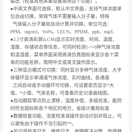
输出（校准其他采集设备需用这个功能）。
●中英文界面可选择，默认中文界面，支持气体浓度单
位自由切换，常规气体不需要输入分子量，特殊
气体输入分子量就自动计算并切换，单位可选：
PPM
、
mg/m3
、
Vol%
、
LEL%
、
PPHM
、
ppb
、
mg/L
●
2.5
寸高清彩屏
(LCM)
显示实时浓度、时间、温度、
湿度、存储状态等信息，可同时检测
1-
～
6
种气体浓度
和温湿度，菜单界面采用高清仿真图标来显示各个菜
单的功能名称，简明中文或英文操作提示。
●三种显示模式可切换：同时显示多种气体浓度、大字
体循环显示单通道气体浓度、实时曲线，各通道
之间自动或手动循环可切换，可设置是否显示*大
值、*小值、气体名称，可查看历史记录曲线图。
●自动跟踪零点防止漂移，温度补偿、多级校准，能同
时符合国标和各个地区的地方、省级计量局标准
●数据恢复功能、浓度校准误操作自动识别并阻止，可
以避免由于操作不当引起的**。
●可记录校准日志、维修日志、故障解决对策，传感器