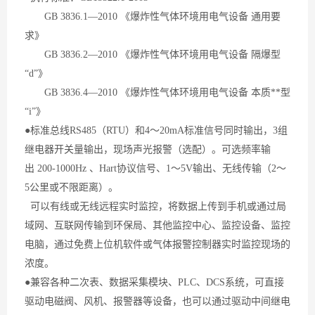
GB 3836.1—2010
《爆炸性气体环境用电气设备
通用要
求
》
GB 3836.2—2010
《爆炸性气体环境用电气设备
隔爆型
“
d
”
》
GB 3836.4—2010
《爆炸性气体环境用电气设备
本质**
型
“i”
》
●标准总线RS485（RTU）和4～20mA标准信号同时输出，3组
继电器开关量输出，现场声光报警（选配）。可选频率输
出 200-1000Hz 、Hart协议信号、1～5V输出、无线传输（2～
5公里或不限距离）。
可以有线或无线远程实时监控，将数据上传到手机或通过局
域网、互联网传输到环保局、其他监控中心、监控设备、监控
电脑，通过免费上位机软件或气体报警控制器实时监控现场的
浓度。
●兼容各种二次表、数据采集模块、PLC、DCS系统，可直接
驱动电磁阀、风机、报警器等设备，也可以通过驱动中间继电