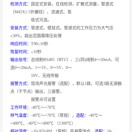
检测方式：
固定式安装，在线检测，扩散式测量，管道式
（
M45X1.5外螺纹）、流通式、泵
吸式可选。
安装方式：
管道式、壁挂式。管道式的工作压力为大气压
±30%，超出范围需降压处理
响应时间：
T90≤10秒
恢复时间：
≤10秒
输出信号：
总线制
RS485（RTU）、三(四)线制4～20mA、可
选0～20mA、1～5V、0～5V、0～
10V、无线传输
报警方式：
现场声光报警（选配），默认
1路，可选3路无源触
点（干节点）输出，三报警，
报警点可设置
工作环境：
-40℃～+70℃
样气温度：
-40℃～+70℃（常规），
选配：
-40℃～
+400℃、-40℃～+800℃ （1300℃）
相对湿度：
≤10-95%RH （常规）非凝露场合，
选配：
10-