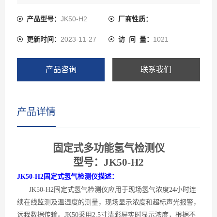
电化学、红外、催化燃烧、热导、PID光离子原理的气体
传感器、瑞士精度电容式数字温湿度传感器，JK50先进的
产品型号：
JK50-H2
厂商性质：
电路设计、成熟的内核算法处理，取得了多项软件著作**
更新时间：
2023-11-27
访 问 量：
1021
和外观**，从而诞生了目前行业内先的新代多功能型固定
式复合气体检测报警仪。JK50可以检测管道中或受限空
间、大气环境中的气体浓度也可以检测气体泄漏，还可以
产品咨询
联系我们
检测浓度单气体的纯度。坚固耐用的防爆外壳和氟碳漆表
面处理工艺适用于各种危险场所和强酸强碱的腐蚀性环
境，耐磨损，10年内不褪色和掉漆。
产品详情
固定式多功能氢气检测仪
型号：
JK50-H2
JK50-H2
固定式氢气检测仪描述：
JK50-H2固定式氢气检测仪应用于现场氢气浓度24小时连
续在线监测及温湿度的测量，现场显示浓度和超标声光报警，
远程数据传输。JK50采用2.5寸清彩屏实时显示浓度，根据不