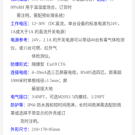
99%RH 用于温湿度场合，订货时
需注明，需配预处理系统）
工作电压：
12~30V（DC直流，单台设备的标准电源为24V，
1A或大于1A 的直流开关电源）
电源参考：
24V，2.1A 的开关电源可以带动40台有毒气体检测
仪，或15台可燃、红外气
体检测仪。
防爆形式：
隔爆型
ExdⅡCT6
连接电缆：
4~20mA选三芯屏蔽电缆，RS485选四芯，距离超
1000米时单根线径≥1.5mm；屏
蔽层接大地
电气接口：
3/4NPT，可选M20X1.5内螺纹、1/2NPT
防护等：
IP66 防水溅和短时间雨淋，长时间雨淋需选配防雨
罩或选择不带显示的外壳或订
货时注明。
外形尺寸：
210×170×85mm