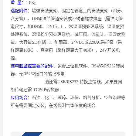
重
量：
1.8Kg
选配附件：
墙壁安装支架、固定在管道上的安装支架（四分、
六分管）、
DN50法兰管道安装或不锈钢螺纹焊座（需注明管
道尺寸，如DN50、DN15...）、常温湿预处理系统、温湿度预
处理系统、温湿粉尘预处理系统、减压阀、流量计、温湿度测
量、大容量SD存储卡、防雨罩、24VDC或220AC采样泵（采
样距离10米）、真空泵（采样距离大于40米）、24V开关电
源。
连电脑监控需要的配件：
免费上位机软件、
RS485/RS232转换
器、无RS232接口的笔记本电
脑还需
USB/RS232 转换连接线，如果要网
络传输还需 TCP/IP转换器
应用场合：
石油、化工、医药、环保、烟气分析、空气治理等
所有需要固定安装，在线检测气体浓度的场合