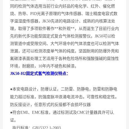
同的检测气体选用当前行业内好品的电化学、红外、催化燃
烧、热导、PID光离子原理的气体传感器、瑞士精度电容式数
字温湿度传感器，JK50先进的电路设计、成熟的内核算法处
理，取得了多项软件著作**和外观**，从而诞生了目前行业内
先的新代多功能型固定式复合气体检测报警仪。JK50可以检
测管道中或受限空间、大气环境中的气体浓度也可以检测气体
泄漏，还可以检测浓度
单气体的
纯度。坚固耐用的防爆外壳和
氟碳漆表面处理工艺适用于各种危险场所和强酸强碱的腐蚀性
环境，耐磨损，
10年内不褪色和掉漆。
JK50-H2固定式氢气检测仪特点：
●本安电路设计，防爆认证，二防雷、防静电，防雷和防静电
能力超过标准，抗强度脉冲浪涌电流冲击。可靠性和稳定性。
防反接设计，任意形式的反接都不会损坏仪器
●符合EMI、EMC标准，通过标测试及CMC计量器具许可认
证。
执行标准：GB15322.1-2003