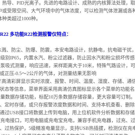
、热导、
PID
光离子。先进的电路设计、成熟的内核算法处理，取得
中或受限空间、大气环境中的气体浓度，可以检测气体泄漏或各
体种类超过
1000
种。
-R22
多功能
R22
检测报警仪特点：
水溅、防尘、防爆、防震，本安电路设计，抗静电，抗电磁干扰
护级别
IP65
，内置水汽、粉尘过滤器，防止因水汽和粉尘损坏传感
置泵吸式测量，响应迅速，采样距离大于
10
米，特殊气路设计，
或正压
-0.5
～
2
公斤的气体，对测量结果无影响
寸高清彩屏显示实时浓度、报警、时间、温度、湿度、存储、通
状态等信息，菜单界面采用高清仿真图标显示各个菜单的功能名
容量数据存储功能，标配
10
万条数据存储容量，更大容量可订制
、定时存储，或只存报警浓度数据和时间、支持本机查看、删除
通过
USB
接口将数据上传到电脑，用上位机软件分析数据和存储
B
充电接口，可用电脑或充电宝充电，兼容手机充电器，过充、
、过热保护，
5
级精准电量显示，支持
USB
热插拔，检测仪在充