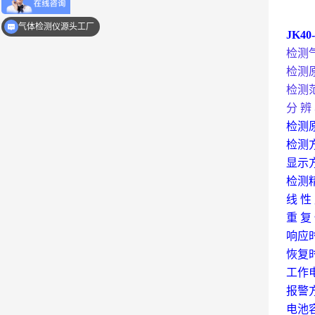
一对一技术咨询电话075529992681
JK40
气体检测仪源头工厂
检测
检测
检测
分
辨
检测
检测
显示
检测
线
性
重
复
响应
恢复
工作
报警
电池