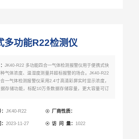
式多功能R22检测仪
述：
JK40-R22 多功能四合一气体检测报警仪用于便携式快
种气体浓度、温湿度测量并超标报警的场合。JK40-R22
合一气体检测报警仪采用2.4寸高清彩屏实时显示浓度，
据存储功能，标配10万条数据存储容量，更大容量可订
实时存储、定时存储，或只存报警浓度数据和时间、支持
、删除数据，也可通过USB接口将数据上传到电脑，用上
号：
JK40-R22
厂商性质：
分析数据和存储、打印，三种显示模式可切换：同时显示
浓度、大字体循环显示单通道气体的浓度、实时曲线，各
间：
2023-11-27
访 问 量：
1022
自动循环或手动循环可切换 JK40-R22 可以检测管道中或
、大气环境中的气体浓度，可以检测气体泄漏或各种背景