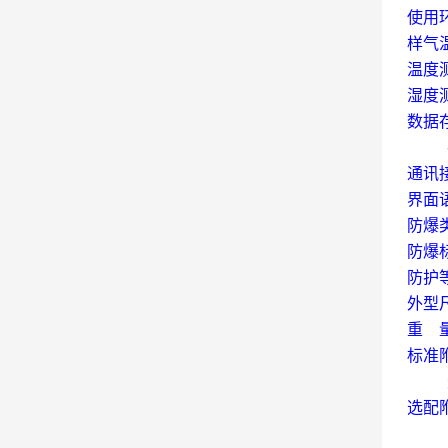
使用
样气
温度
湿度
数据
通讯
界面
防爆
防爆
防护
外型
重
标准
选配