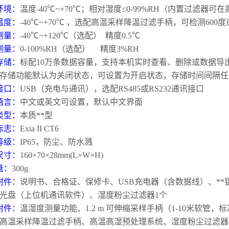
环境：
温度
-40
℃
~+70
℃；相对湿度≤
0-99%RH
（内置过滤器可在
温度：
-40
℃
~+70
℃
，选配高温采样降温过滤手柄，可检测
600
度
测量：
-40
℃
~+120
℃（选配）
精度
0.5
℃
测量：
0-100%RH
（选配）
精度
3%RH
存储：
标配
10
万条数据容量，支持本机实时查看、删除或数据导
存储功能默认为关闭状态，可设置为开启状态，存储时间间隔任
接口：
USB
（充电与通讯），选配
RS485
或
RS232
通讯接口
语言：
中文或英文可设置，默认中文界面
类型：
本质**型
标志：
Exia II CT6
等级：
IP65
，防尘、防水溅
尺寸：
160
×
70
×
28mm(L
×
W
×
H)
量：
300g
附件：
说明书、合格证、保修卡、
USB
充电器（含数据线）、**
光盘（上位机通讯软件）、湿度粉尘过滤器
1
个
附件：
温湿度测量功能、
1.2 m
可伸缩采样手柄（
1-10
米软管，标
高温采样降温过滤手柄、高温高湿预处理系统、湿度粉尘过滤器