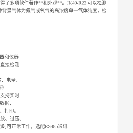
了多项软件著作**和外观**。
JK40-R22
可以检测
种背景气体为氮气或氧气的高浓度
单一气体
纯度，检
，
器和仪器
可直接检测
信、电量、
称
。支持实时
数据，
、打印。
过放、过压、
电时可正常工作，选配
RS485
通讯