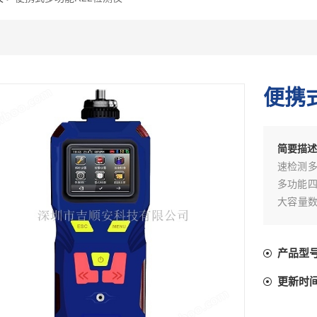
便携
简要描
速检测多
多功能四
大容量数
制。支持
本机查看
产品型
位机软件
四种气体
更新时
通道之间
受限空间