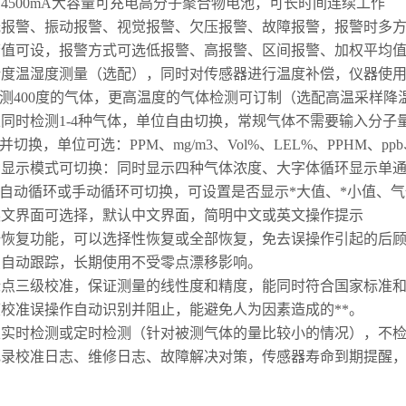
用
4500mA
大容量可充电高分子聚合物电池，可长时间连续工作
光报警、振动报警、视觉报警、欠压报警、故障报警，报警时多
警值可设，报警方式可选低报警、高报警、区间报警、加权平均
精度温湿度测量（选配），同时对传感器进行温度补偿，仪器使
测
400
度的气体，更高温度的气体检测可订制（选配高温采样降
以同时检测
1-4
种气体，单位自由切换，常规气体不需要输入分子
并切换，单位可选：
PPM
、
mg/m3
、
Vol%
、
LEL%
、
PPHM
、
ppb
种显示模式可切换：同时显示四种气体浓度、大字体循环显示单
自动循环或手动循环可切换，可设置是否显示*大值、*小值、
英文界面可选择，默认中文界面，简明中文或英文操作提示
据恢复功能，可以选择性恢复或全部恢复，免去误操作引起的后
点自动跟踪，长期使用不受零点漂移影响。
标点三级校准，保证测量的线性度和精度，能同时符合国家标准
度校准误操作自动识别并阻止，能避免人为因素造成的**。
以实时检测或定时检测（针对被测气体的量比较小的情况），不
记录校准日志、维修日志、故障解决对策，传感器寿命到期提醒