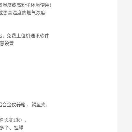
高湿度或高粉尘环境使用）
或更高温度的烟气浓度
出，免费上位机通讯软件
意设置
铝合金仪器箱
、鳄鱼夹、
准长度
1
米）、
多个、挂绳