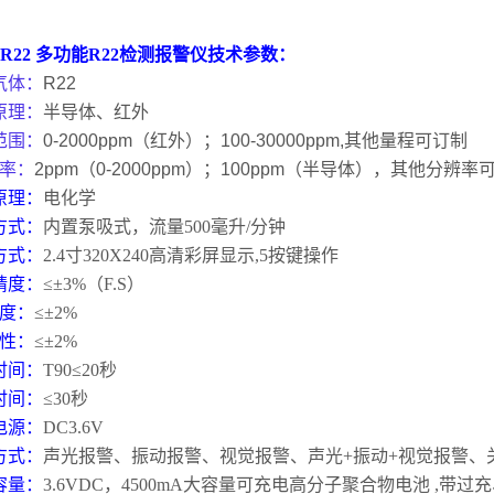
-R22
多功能
R22
检测报警仪技术参数：
气体：
R22
原理：
半导体、红外
范围：
0-2000ppm
（红外）；
100-30000ppm,其他量程可订制
率：
2ppm
（
0-2000ppm
）；
100ppm
（半导体），其他分辨率
原理：
电化学
方式：
内置泵吸式，流量
500
毫升
/
分钟
方式：
2.4
寸
320X240
高清彩屏显示
,5
按键操作
精度：
≤±
3%
（
F.S
）
度：
≤±
2%
性：
≤±
2%
时间：
T90
≤
20
秒
时间：
≤
30
秒
电源：
DC3.6V
方式：
声光报警、振动报警、视觉报警、声光
+
振动
+
视觉报警、
容量：
3.6VDC
，
4500mA
大容量可充电高分子聚合物电池
,
带过充