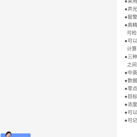
●采
●声
●报
●高
可检
●可
计算
●三
之间
●中
●数
●零
●目
●浓
●可
●可