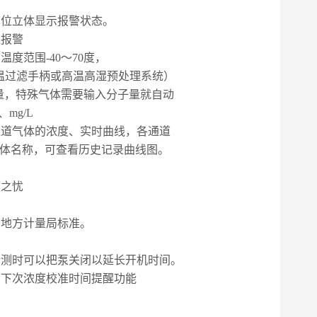
方位立体显示报警状态。
值报警
用温度范围
-40
～
70
度，
温过滤手柄或高温高湿预处理系统）
量，特殊气体需要输入分子量就自动
、
mg/L
通道气体的浓度、实时曲线，各通道
气体名称，可查看历史记录曲线图。
顾之忧
和地方计量局标准。
检测时可以把泵关闭以延长开机时间。
，下次浓度校准时间提醒功能