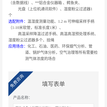
（含数据线）、**铝合金仪器箱
、鳄鱼夹、
光盘（上位机通讯软件）、湿度粉尘过滤器
1
个
选配附件：
温湿度测量功能、
1.2 m
可伸缩采样手柄
（
1-10
米软管，标准长度
1
米）、
高温采样降温过滤手柄、高温高湿预处理系统、
湿度粉尘过滤器多个、挂绳
应用场合：
化工、石油、医药、环保烟气分析、管
道、锅炉气体分析，空气治理等所有需要检
测气体浓度的场合
免费咨询
填写表单
产品名称：