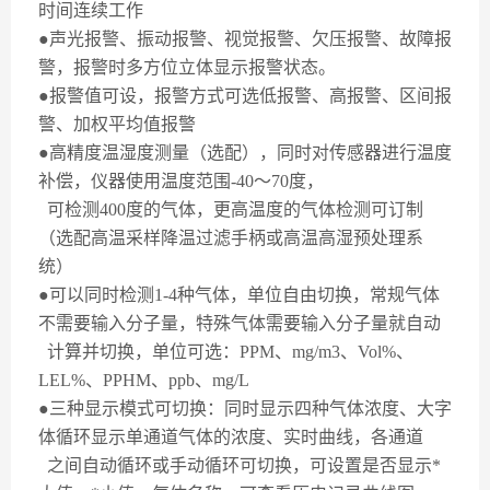
时间连续工作
●声光报警、振动报警、视觉报警、欠压报警、故障报
警，报警时多方位立体显示报警状态。
●报警值可设，报警方式可选低报警、高报警、区间报
警、加权平均值报警
●高精度温湿度测量（选配），同时对传感器进行温度
补偿，仪器使用温度范围
-40
～
70
度，
可检测
400
度的气体，更高温度的气体检测可订制
（选配高温采样降温过滤手柄或高温高湿预处理系
统）
●可以同时检测
1-4
种气体，单位自由切换，常规气体
不需要输入分子量，特殊气体需要输入分子量就自动
计算并切换，单位可选：
PPM
、
mg/m3
、
Vol%
、
LEL%
、
PPHM
、
ppb
、
mg/L
●三种显示模式可切换：同时显示四种气体浓度、大字
体循环显示单通道气体的浓度、实时曲线，各通道
之间自动循环或手动循环可切换，可设置是否显示*