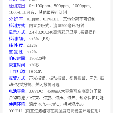
检测范围：
0
～
100ppm
、
500ppm
、
1000ppm
、
100%LEL
可选，其他量程可订制
分
辨
率：
0.1ppm
、
0.1%LEL，其他分辨率可订制
检测方式：
内置泵吸式，流量
500
毫升
/
分钟
显示方式：
2.4
寸
320X240
高清彩屏显示
,5
按键操作
检测精度：
≤±
3%
（
F.S
）
线
性
度：
≤±
2%
重
复
性：
≤±
2%
响应时间：
T90
≤
20
秒
恢复时间：
≤
30
秒
工作电源：
DC3.6V
报警方式：
声光报警、振动报警、视觉报警、声光
+
振
动
+
视觉报警、关闭报警可选
电池容量：
3.6VDC
，
4500mA
大容量可充电高分子聚
合物电池
,
带过充、过放、过压、过热、短路保护功能
使用环境：
温度
-40
℃
~+70
℃；相对湿度≤
0-
99%RH
（内置过滤器可在高湿度或高粉尘环境使用）