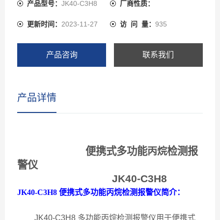
储、定时存储，或只存报警浓度数据和时间、支持本机查
产品型号：
JK40-C3H8
厂商性质：
看、删除数据，也可通过USB接口将数据上传到电脑，用
更新时间：
2023-11-27
访 问 量：
935
上位机软件分析数据和存储、打印，三种显示模式可切
换：同时显示四种气体浓度、大字体循环显示单通道气体
的浓度、实时曲线，各通道之间自动循环或手动循环可切
产品咨询
联系我们
换 JK40-C3H8 可以检测管道中或受限空间、大气环境中
的气体浓度，可以检测气体泄漏或各种背景气体为氮气或
氧气的高浓度单一气体纯度，检测气体种类超过1000种。
产品详情
便携式多功能
检测报
丙烷
警仪
JK40-C3H8
JK40-C3H8
便携式多功能丙烷检测报警仪简介：
JK40-C3H8
多功能丙烷检测报警仪用于便携式