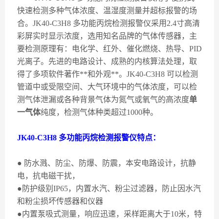
快速检测多种气体浓度、温湿度测量并超标报警的场
合。
JK40-C3H8
多功能丙烷检测报警仪采用
2.4
寸高清
彩屏实时显示浓度，选用知名品牌的气体传感器，主
要检测原理有：电化学、红外、催化燃烧、热导、
PID
光离子。先进的电路设计、成熟的内核算法处理，取
得了多项软件著作**和外观**。
JK40-C3H8
可以检测
管道中或受限空间、大气环境中的气体浓度，可以检
测气体泄漏或各种背景气体为氮气或氧气的高浓度
单
一气体
纯度，检测气体种类超过
1000
种。
JK40-C3H8
多功能丙烷检测报警仪特点：
●
防水溅、防尘、防爆、防震，本安电路设计，抗静
电，抗电磁干扰，
●防护级别
IP65
，内置水汽、粉尘过滤器，防止因水汽
和粉尘损坏传感器和仪器
●内置泵吸式测量，响应迅速，采样距离大于
10
米，特