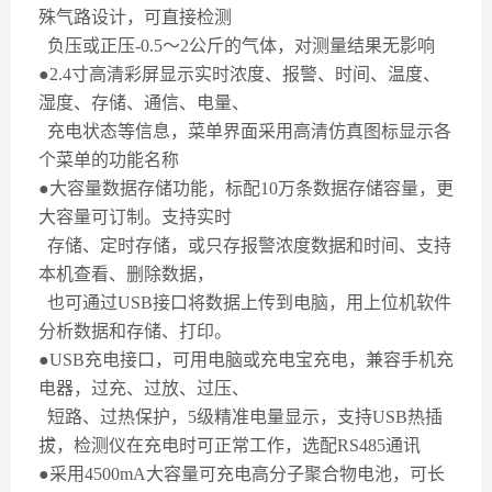
殊气路设计，可直接检测
负压或正压
-0.5
～
2
公斤的气体，对测量结果无影响
●
2.4
寸高清彩屏显示实时浓度、报警、时间、温度、
湿度、存储、通信、电量、
充电状态等信息，菜单界面采用高清仿真图标显示各
个菜单的功能名称
●大容量数据存储功能，标配
10
万条数据存储容量，更
大容量可订制。支持实时
存储、定时存储，或只存报警浓度数据和时间、支持
本机查看、删除数据，
也可通过
USB
接口将数据上传到电脑，用上位机软件
分析数据和存储、打印。
●
USB
充电接口，可用电脑或充电宝充电，兼容手机充
电器，过充、过放、过压、
短路、过热保护，
5
级精准电量显示，支持
USB
热插
拔，检测仪在充电时可正常工作，选配
RS485
通讯
●采用
4500mA
大容量可充电高分子聚合物电池，可长