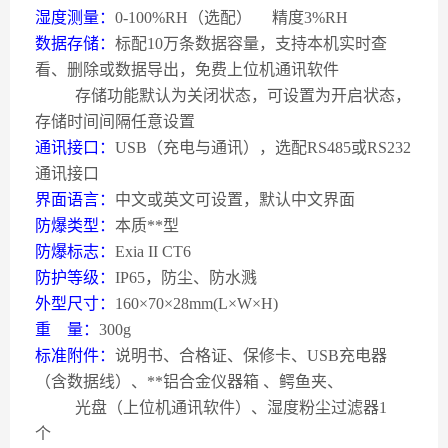
湿度测量：
0-100%RH
（选配）
精度
3%RH
数据存储：
标配
10
万条数据容量，支持本机实时查
看、删除或数据导出，免费上位机通讯软件
存储功能默认为关闭状态，可设置为开启状态，
存储时间间隔任意设置
通讯接口：
USB
（充电与通讯），选配
RS485
或
RS232
通讯接口
界面语言：
中文或英文可设置，默认中文界面
防爆类型：
本质**型
防爆标志：
Exia II CT6
防护等级：
IP65
，防尘、防水溅
外型尺寸：
160
×
70
×
28mm(L
×
W
×
H)
重
量：
300g
标准附件：
说明书、合格证、保修卡、
USB
充电器
（含数据线）、**铝合金仪器箱
、鳄鱼夹、
光盘（上位机通讯软件）、湿度粉尘过滤器
1
个