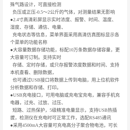
殊气路设计，可直接检测
负压或正压
-0.5
～
2
公斤的气体，对测量结果无影响
●
2.4
寸高清彩屏显示实时浓度、报警、时间、温度、
湿度、存储、通信、电量、
充电状态等信息，菜单界面采用高清仿真图标显示各
个菜单的功能名称
●大容量数据存储功能，标配
10
万条数据存储容量，更
大容量可订制。支持实时
存储、定时存储，或只存报警浓度数据和时间、支持
本机查看、删除数据，
也可通过
USB
接口将数据上传到电脑，用上位机软件
分析数据和存储、打印。
●
USB
充电接口，可用电脑或充电宝充电，兼容手机充
电器，过充、过放、过压、
短路、过热保护，
5
级精准电量显示，支持
USB
热插
拔，检测仪在充电时可正常工作，选配
RS485
通讯
●采用
4500mA
大容量可充电高分子聚合物电池，可长