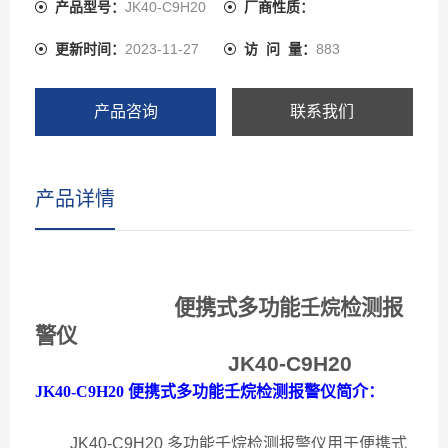
储、定时存储，或只存报警浓度数据和时间、支持本机查
产品型号：
JK40-C9H20
厂商性质：
看、删除数据，也可通过USB接口将数据上传到电脑，用
更新时间：
2023-11-27
访 问 量：
883
上位机软件分析数据和存储、打印，三种显示模式可切
换：同时显示四种气体浓度、大字体循环显示单通道气体
的浓度、实时曲线，各通道之间自动循环或手动循环可切
产品咨询
联系我们
换 JK40-C9H20 可以检测管道中或受限空间、大气环境
中的气体浓度，可以检测气体泄漏或各种背景气体为氮气
或氧气的高浓度单一气体纯度，检测气体种类超过1000
产品详情
种。
便携式多功能
检测报
壬烷
警仪
JK40-C9H20
JK40-C9H20
便携式多功能壬烷检测报警仪简介：
JK40-C9H20
多功能壬烷检测报警仪用于便携式