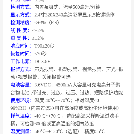
检测方式：
内置泵吸式，流量
500
毫升
/
分钟
显示方式：
2.4
寸
320X240
高清彩屏显示
,5
按键操作
检测精度：
≤±
3%
（
F.S
）
线
性
度：
≤±
2%
重
复
性：
≤±
2%
响应时间：
T90
≤
20
秒
恢复时间：
≤
30
秒
工作电源：
DC3.6V
报警方式：
声光报警、振动报警、视觉报警、声光
+
振
动
+
视觉报警、关闭报警可选
电池容量：
3.6VDC
，
4500mA
大容量可充电高分子聚
合物电池
,
带过充、过放、过压、过热、短路保护功能
使用环境：
温度
-40
℃
~+70
℃；相对湿度≤
0-
99%RH
（内置过滤器可在高湿度或高粉尘环境使用）
样气温度：
-40
℃
~+70
℃
，选配高温采样降温过滤手
柄，可检测
600
度或更高温度的烟气浓度
温度测量：
-40
℃
~+120
℃（选配）
精度
0.5
℃