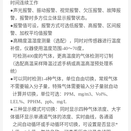
时间连续工作
●声光报警、振动报警、视觉报警、欠压报警、故障报
警，报警时多方位立体显示报警状态。
●报警值可设，报警方式可选低报警、高报警、区间报
警、加权平均值报警
●高精度温湿度测量（选配），同时对传感器进行温度
补偿，仪器使用温度范围
-40
～
70
度，
可检测
400
度的气体，更高温度的气体检测可订制
（选配高温采样降温过滤手柄或高温高湿预处理系
统）
●可以同时检测
1-4
种气体，单位自由切换，常规气体
不需要输入分子量，特殊气体需要输入分子量就自动
计算并切换，单位可选：
PPM
、
mg/m3
、
Vol%
、
LEL%
、
PPHM
、
ppb
、
mg/L
●三种显示模式可切换：同时显示四种气体浓度、大字
体循环显示单通道气体的浓度、实时曲线，各通道
之间自动循环或手动循环可切换，可设置是否显示*