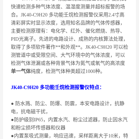
快速检测多种气体浓度、温湿度测量并超标报警的场
合。
JK40-C9H20
多功能壬烷检测报警仪采用
2.4
寸高
清彩屏实时显示浓度，选用知名品牌的气体传感器，
主要检测原理有：电化学、红外、催化燃烧、热导、
PID
光离子。先进的电路设计、成熟的内核算法处理，
取得了多项软件著作**和外观**。
JK40-C9H20
可以检
测管道中或受限空间、大气环境中的气体浓度，可以
检测气体泄漏或各种背景气体为氮气或氧气的高浓度
单一气体
纯度，检测气体种类超过
1000
种。
JK40-C9H20
多功能壬烷检测报警仪特点：
●
防水溅、防尘、防爆、防震，本安电路设计，抗静
电，抗电磁干扰，
●防护级别
IP65
，内置水汽、粉尘过滤器，防止因水汽
和粉尘损坏传感器和仪器
●内置泵吸式测量，响应迅速，采样距离大于
10
米，特