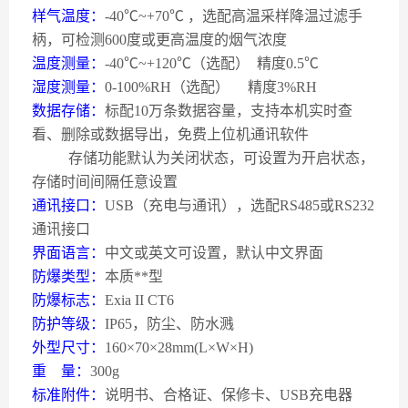
样气温度：
-40
℃
~+70
℃
，选配高温采样降温过滤手
柄，可检测
600
度或更高温度的烟气浓度
温度测量：
-40
℃
~+120
℃（选配）
精度
0.5
℃
湿度测量：
0-100%RH
（选配）
精度
3%RH
数据存储：
标配
10
万条数据容量，支持本机实时查
看、删除或数据导出，免费上位机通讯软件
存储功能默认为关闭状态，可设置为开启状态，
存储时间间隔任意设置
通讯接口：
USB
（充电与通讯），选配
RS485
或
RS232
通讯接口
界面语言：
中文或英文可设置，默认中文界面
防爆类型：
本质**型
防爆标志：
Exia II CT6
防护等级：
IP65
，防尘、防水溅
外型尺寸：
160
×
70
×
28mm(L
×
W
×
H)
重
量：
300g
标准附件：
说明书、合格证、保修卡、
USB
充电器