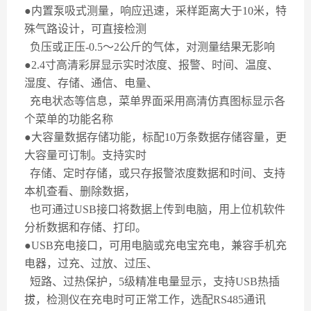
●内置泵吸式测量，响应迅速，采样距离大于
10
米，特
殊气路设计，可直接检测
负压或正压
-0.5
～
2
公斤的气体，对测量结果无影响
●
2.4
寸高清彩屏显示实时浓度、报警、时间、温度、
湿度、存储、通信、电量、
充电状态等信息，菜单界面采用高清仿真图标显示各
个菜单的功能名称
●大容量数据存储功能，标配
10
万条数据存储容量，更
大容量可订制。支持实时
存储、定时存储，或只存报警浓度数据和时间、支持
本机查看、删除数据，
也可通过
USB
接口将数据上传到电脑，用上位机软件
分析数据和存储、打印。
●
USB
充电接口，可用电脑或充电宝充电，兼容手机充
电器，过充、过放、过压、
短路、过热保护，
5
级精准电量显示，支持
USB
热插
拔，检测仪在充电时可正常工作，选配
RS485
通讯