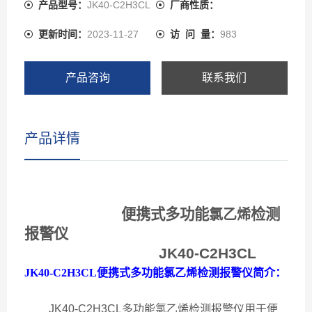
时存储、定时存储，或只存报警浓度数据和时间、支持本
产品型号：
JK40-C2H3CL
厂商性质：
机查看、删除数据，也可通过USB接口将数据上传到电
更新时间：
2023-11-27
访 问 量：
983
脑，用上位机软件分析数据和存储、打印，三种显示模式
可切换：同时显示四种气体浓度、大字体循环显示单通道
气体的浓度、实时曲线，各通道之间自动循环或手动循环
产品咨询
联系我们
可切换 JK40-C2H3CL 可以检测管道中或受限空间、大气
环境中的气体浓度，可以检测气体泄漏或各种背景气体为
氮气或氧气的高浓度单一气体纯度，检测气体种类超过
产品详情
1000种。
便携式多功能
检测
氯乙烯
报警仪
JK40-C2H3CL
JK40-C2H3CL
便携式多功能氯乙烯检测报警仪简介：
JK40-C2H3CL
多功能氯乙烯检测报警仪用于便