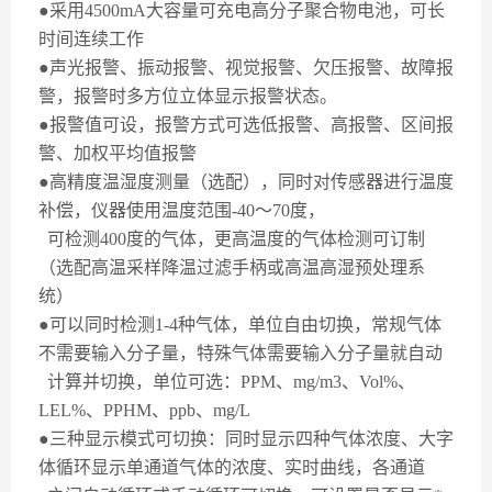
●采用
4500mA
大容量可充电高分子聚合物电池，可长
时间连续工作
●声光报警、振动报警、视觉报警、欠压报警、故障报
警，报警时多方位立体显示报警状态。
●报警值可设，报警方式可选低报警、高报警、区间报
警、加权平均值报警
●高精度温湿度测量（选配），同时对传感器进行温度
补偿，仪器使用温度范围
-40
～
70
度，
可检测
400
度的气体，更高温度的气体检测可订制
（选配高温采样降温过滤手柄或高温高湿预处理系
统）
●可以同时检测
1-4
种气体，单位自由切换，常规气体
不需要输入分子量，特殊气体需要输入分子量就自动
计算并切换，单位可选：
PPM
、
mg/m3
、
Vol%
、
LEL%
、
PPHM
、
ppb
、
mg/L
●三种显示模式可切换：同时显示四种气体浓度、大字
体循环显示单通道气体的浓度、实时曲线，各通道