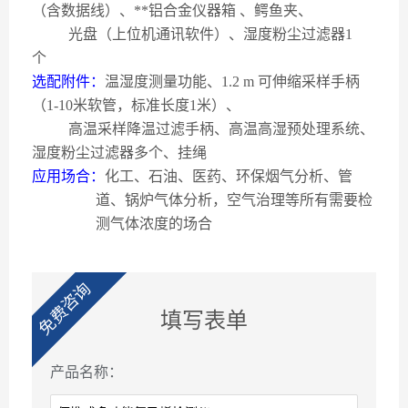
（含数据线）、**铝合金仪器箱
、鳄鱼夹、
光盘（上位机通讯软件）、湿度粉尘过滤器
1
个
选配附件：
温湿度测量功能、
1.2 m
可伸缩采样手柄
（
1-10
米软管，标准长度
1
米）、
高温采样降温过滤手柄、高温高湿预处理系统、
湿度粉尘过滤器多个、挂绳
应用场合：
化工、石油、医药、环保烟气分析、管
道、锅炉气体分析，空气治理等所有需要检
测气体浓度的场合
免费咨询
填写表单
产品名称：