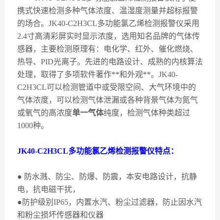
携式快速检测多种气体浓度、温湿度测量并超标报警
的场合。
JK40-C2H3CL
多功能氯乙烯检测报警仪采用
2.4
寸高清彩屏实时显示浓度，选用知名品牌的气体传
感器，主要检测原理有：电化学、红外、催化燃烧、
热导、
PID
光离子。先进的电路设计、成熟的内核算法
处理，取得了多项软件著作**和外观**。
JK40-
C2H3CL
可以检测管道中或受限空间、大气环境中的
气体浓度，可以检测气体泄漏或各种背景气体为氮气
或氧气的高浓度
单一气体
纯度，检测气体种类超过
1000
种。
JK40-C2H3CL
多功能氯乙烯检测报警仪特点：
●
防水溅、防尘、防爆、防震，本安电路设计，抗静
电，抗电磁干扰，
●防护级别
IP65
，内置水汽、粉尘过滤器，防止因水汽
和粉尘损坏传感器和仪器