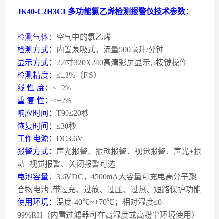
JK40-C2H3CL
多功能氯乙烯检测报警仪技术参数：
检测气体：
空气中的氯乙烯
检测方式：
内置泵吸式，流量
500
毫升
/
分钟
显示方式：
2.4
寸
320X240
高清彩屏显示
,5
按键操作
检测精度：
≤±
3%
（
F.S
）
线
性
度：
≤±
2%
重
复
性：
≤±
2%
响应时间：
T90
≤
20
秒
恢复时间：
≤
30
秒
工作电源：
DC3.6V
报警方式：
声光报警、振动报警、视觉报警、声光
+
振
动
+
视觉报警、关闭报警可选
电池容量：
3.6VDC
，
4500mA
大容量可充电高分子聚
合物电池
,
带过充、过放、过压、过热、短路保护功能
使用环境：
温度
-40
℃
~+70
℃；相对湿度≤
0-
99%RH
（内置过滤器可在高湿度或高粉尘环境使用）