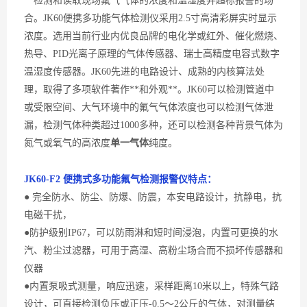
**检测
和读取
现场
氟气
气体的浓度和温湿度并超标报警的场
合。
JK60
便携多功能
气体检测仪采用
2.5寸高清彩屏实时显示
浓度
。
选用当前行业内
优良
品牌的电化学或红外、催化燃烧、
热导、
PID光离子原理的气体传感器、瑞士高精度电容式数字
温湿度传感器
。
JK60先进的电路设计、成熟的内核算法处
理，取得了多项软件著作**和外观**。JK60可以检测管道中
或受限空间、大气环境中的
氟气
气体浓度也可以检测气体泄
漏，检测气体种类超过
1000多种，还可以检测各种背景气体为
氮气或
氧气
的高浓度
单一气体
纯度。
JK60-
F2 便携式多功能氟气
检测
报警
仪
特点：
● 完全防水、防尘、防爆、防震，本安电路设计，抗静电，抗
电磁干扰，
●防护级别IP67，可以防雨淋和短时间浸泡，内置可更换的水
汽、粉尘过滤器，可用于高湿、高粉尘场合而不损坏传感器和
仪器
●内置泵吸式测量，响应迅速，采样距离10米以上，特殊气路
设计，可直接检测负压或正压-0.5～2公斤的气体，对测量结