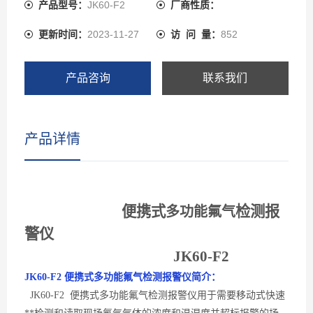
感器、瑞士高精度电容式数字温湿度传感器。JK60先进的
产品型号：
JK60-F2
厂商性质：
电路设计、成熟的内核算法处理，取得了多项软件著作**
更新时间：
2023-11-27
访 问 量：
852
和外观**。JK60可以检测管道中或受限空间、大气环境中
的氟气气体浓度也可以检测气体泄漏，检测气体种类超过
1000多种，还可以检测各种背景气体为氮气或氧气的高浓
产品咨询
联系我们
度单一气体纯度。
产品详情
便携式
检测报
多功能
氟气
警仪
JK60-
F2
JK60-
F2
便携式多功能氟气
检测
报警
仪简介：
JK60-
F2 便携式多功能氟气检测报警
仪用于需要移动式快速