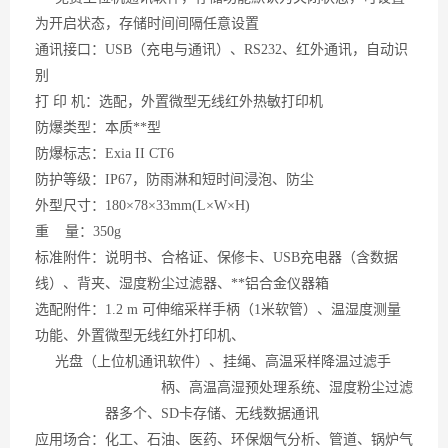
为开启状态，存储时间间隔任意设置
通讯接口：
USB（充电与通讯）、RS232、红外通讯，自动识
别
打
印 机：选配，外置微型无线红外热敏打印机
防爆类型：本质**型
防爆标志：
Exia II CT6
防护等级：
IP67，防雨淋和短时间浸泡、防尘
外型尺寸：
180×78×33mm(L×W×H)
重
量：350g
标准附件：说明书、合格证、保修卡、
USB充电器（含数据
线）、背夹、湿度粉尘过滤器、**铝合金仪器箱
选配附件：
1.2 m 可伸缩采样手柄（1米软管）、温湿度测量
功能、外置微型无线红外打印机、
光盘（上位机通讯软件）、挂绳、高温采样降温过滤手
柄、高温高湿预处理系统、湿度粉尘
过滤
器多个、
SD卡存储、无线数据通讯
应用场合：化工、石油、医药、环保烟气分析、管道、锅炉气