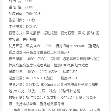
线
性 度：≤±1%
重
复 性：≤±1%
响应时间：
T90≤20秒
恢复时间：
≤30秒
工作电源：
DC3.6V
报警方式：声光报警、振动报警、视觉报警、声光
+振动+视
觉报警、关闭报警
使用环境：温度
-40℃~+70℃；相对湿度≤0-99%RH（
选配
内
置过滤器可在高湿度或高粉尘环境使用）
样气温度：
-40℃~+70℃，
（
高温
）
选配高温采样降温过滤手
柄或高温高湿度预处理系统可检测
1300℃的烟气浓度
温度测量：
-40℃~+120℃（选配） 精度0.3℃
湿度测量：
0-100%RH（选配） 精度2%RH
电池容量：
3.6VDC，6000mA大容量可充电高分子聚合物电
池 ,带过充、过放、过压、过热、短路保护功能
数据存储：标准容量
10万条数据，支持SD卡存储，容量不
限，支持本机查看、删除或数据导出，
免费上位机通讯软件，存储功能默认为关闭状态，可设置