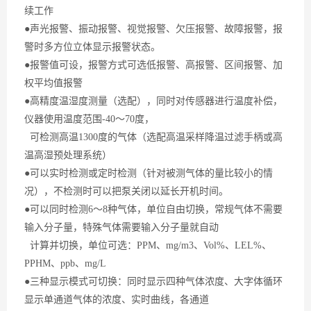
续工作
●声光报警、振动报警、视觉报警、欠压报警、故障报警，报
警时多方位立体显示报警状态。
●报警值可设，报警方式可选低报警、高报警、区间报警、加
权平均值报警
●高精度温湿度测量（选配），同时对传感器进行温度补偿，
仪器使用温度范围-40～70度，
可检测
高温
1300度的气体（选配高温采样降温过滤手柄或高
温高湿预处理系统）
●可以实时检测或定时检测（针对被测气体的量比较小的情
况），不检测时可以把泵关闭以延长开机时间。
●可以同时检测6～8种气体，单位自由切换，常规气体不需要
输入分子量，特殊气体需要输入分子量就自动
计算并切换，单位可选：PPM、mg/m3、Vol%、LEL%、
PPHM、ppb、mg/L
●三种显示模式可切换：同时显示四种气体浓度、大字体循环
显示单通道气体的浓度、实时曲线，各通道