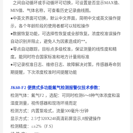
之间自动循环或手动循环可切换，可设置是否显示
MAX
值、
MIN
值、气体名称，可查看历史记录曲线图。
●中英文界面可切换，默认中文界面，简明中文或英文操作提
示，各个年龄阶段的使用者都可以轻松操作
●数据恢复功能，可选择性恢复或全部恢复。浓度校准误操作
自动识别并阻止，避免人为因素造成的**。
●零点自动跟踪，目标点多级校准，保证测量的线性度和精
度。能同时符合国家标准和地方计量局标准
●可记录校准日志、维修日志、故障解决对策，传感器寿命到
期提醒，下次浓度校准时间提醒功能
JK60-
F2 便携式多功能氟气
检测
报警
仪
技术参数：
检测气体：氟气
F2 ，选配：可同时检测6～8种气体浓度和温
湿度测量，视传感器和现场环境而定
检测方式：内置泵吸式，流量
500毫升/分钟
显示方式：
2.5寸320X240高清彩屏显示,8按键操作
检测精度：
≤±2%（F.S）