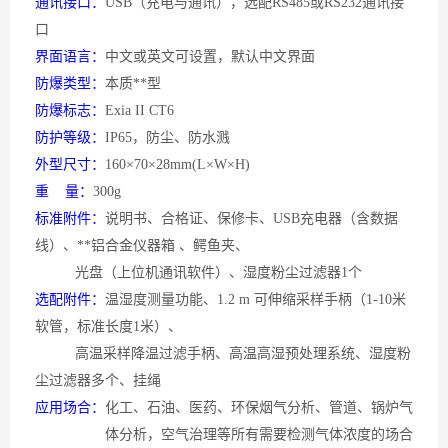
通讯接口：
USB（充电与通讯），选配RS485或RS232通讯接
口
界面语言：
中文或英文可设置，默认中文界面
防爆类型：
本质**型
防爆标志：
Exia II CT6
防护等级：
IP65，防尘、防水溅
外型尺寸：
160×70×28mm(L×W×H)
重
量：
300g
标准附件：
说明书、合格证、保修卡、
USB充电器（含数据
线）、**铝合金仪器箱 、鳄鱼夹、
光盘（上位机通讯软件）、湿度粉尘过滤器1个
选配附件：
温湿度测量功能、
1.2 m 可伸缩采样手柄（1-10米
软管，标准长度1米）、
高温采样降温过滤手柄、高温高湿预处理系统、湿度粉
尘过滤器多个、挂绳
应用场合：
化工、石油、医药、环保烟气分析、管道、锅炉气
体分析，空气治理等所有需要检测气体浓度的场合