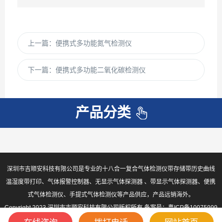
上一篇：
便携式多功能氮气检测仪
下一篇：
便携式多功能二氧化碳检测仪
产品分类
深圳市吉顺安科技有限公司是专业的十八合一复合气体检测仪带存储带历史曲线
温湿度带打印、气体报警控制器、无显示气体探测器 、带显示气体探测器、便携
式气体检测仪、手提式气体检测仪等产品供应，产品远销海外。
Copyright 2023 深圳市吉顺安科技有限公司版权所有 备案号：
粤ICP备10075999
号-2
sitemap.xml