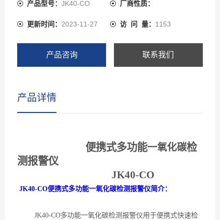
持实时存储、定时存储，或只存报警浓度数据和时间、支
产品型号：
JK40-CO
厂商性质：
持本机查看、删除数据，也可通过USB接口将数据上传到
更新时间：
2023-11-27
访 问 量：
1153
电脑，用上位机软件分析数据和存储、打印，三种显示模
式可切换：同时显示四种气体浓度、大字体循环显示单通
道气体的浓度、实时曲线，各通道之间自动循环或手动循
产品咨询
联系我们
环可切换 JK40-CO便携式多功能一氧化碳气体检测报警
仪可以检测管道中或受限空间、大气环境中的气体浓度，
可以检测气体泄漏或各种背景气体为一氧化碳或氧气的高
产品详情
浓度单一气体纯度，检测气体种类超过1000种。
便携式多功能
检
一氧化碳
测报警仪
JK40-CO
JK40-CO便携式多功能一氧化碳检测报警仪简介：
JK40-CO
多功能一氧化碳检测报警仪用于便携式快速检