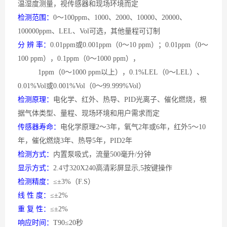
温湿度测量，视传感器和现场环境而定
检测范围：
0～100ppm、1000、2000、10000、20000、
100000ppm、LEL、Vol可选，其他量程可订制
分
辨 率：
0.01ppm或0.001ppm（0～10 ppm）；0.01ppm（0～
100 ppm），0.1ppm（0～1000 ppm），
1ppm（0～1000 ppm以上），0.1%LEL（0～LEL）、
0.01%Vol或0.001%Vol（0～99.999%Vol）
检测原理：
电化学、红外、热导、
PID光离子、催化燃烧，根
据气体类型、量程、现场环境和用户需求而定
传感器寿命：
电化学原理
2～3年，氧气2年或6年，红外5～10
年，催化燃烧3年、热导5年，PID2年
检测方式：
内置泵吸式，流量
500毫升/分钟
显示方式：
2.4寸320X240高清彩屏显示,5按键操作
检测精度：
≤±3%（F.S）
线
性 度：
≤±2%
重
复 性：
≤±2%
响应时间：
T90≤20秒