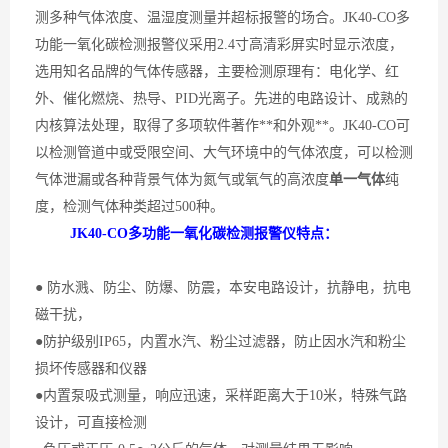
测多种气体浓度、温湿度测量并超标报警的场合。
JK40-CO多
功能一氧化碳检测报警仪采用2.4寸高清彩屏实时显示浓度，
选用知名品牌的气体传感器，主要检测原理有：电化学、红
外、催化燃烧、热导、PID光离子。先进的电路设计、成熟的
内核算法处理，取得了多项软件著作**和外观**。JK40-CO可
以检测管道中或受限空间、大气环境中的气体浓度，可以检测
气体泄漏或各种背景气体为氮气或氧气的高浓度
单一气体
纯
度，检测气体种类超过
500
种。
JK40-CO多功能一氧化碳检测报警仪特点：
● 防水溅、防尘、防爆、防震，本安电路设计，抗静电，抗电
磁干扰，
●防护级别IP65，内置水汽、粉尘过滤器，防止因水汽和粉尘
损坏传感器和仪器
●内置泵吸式测量，响应迅速，采样距离大于10米，特殊气路
设计，可直接检测