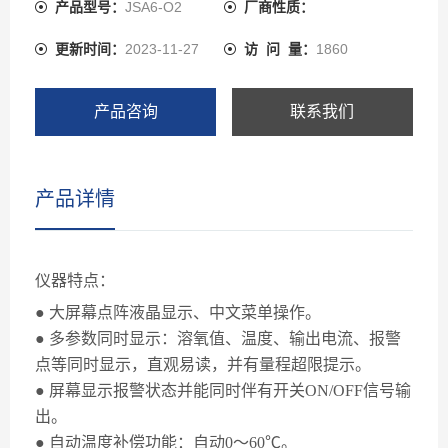
事本存储测量数据、485通讯等功能。可广泛应用于、化
产品型号：
JSA6-O2
厂商性质：
工化肥、冶金、环保水处理工程、制药、生化、食品、养
更新时间：
2023-11-27
访 问 量：
1860
殖和自来水等溶液中溶解氧值的连续监测 。
产品咨询
联系我们
产品详情
仪器特点：
● 大屏幕点阵液晶显示、中文菜单操作。
● 多参数同时显示：溶氧值、温度、输出电流、报警
点等同时显示，直观易读，并有量程超限提示。
● 屏幕显示报警状态并能同时伴有开关ON/OFF信号输
出。
● 自动温度补偿功能：自动0～60℃。