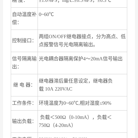
精 度：
±1.0%FS；mg/L:±0.5%FS，±0.3℃
自动温度补
0~60℃
偿：
两组ON/OFF继电器接点，分为高点、低
控制接口：
点报警信号光电隔离输出。
信号隔离输
光电耦合器隔离保护4～20mA信号输出
出：
继电器滞后量任意设定，继电器负
继 电 器：
载 10A 220VAC
工作条件：
环境温度为0~60℃,相对湿度≤90%
负载＜500Ω（0-10mA），负载＜
输出负载：
750Ω（4-20mA）