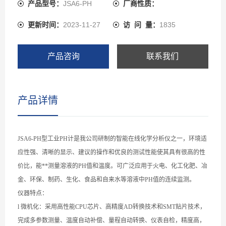
连续监测。
产品型号：
JSA6-PH
厂商性质：
更新时间：
2023-11-27
访 问 量：
1835
产品咨询
联系我们
产品详情
JSA6-PH
型工业
PH
计是我公司研制的智能在线化学分析仪之一，环境适
应性强、清晰的显示、建议的操作和优良的测试性能使其具有很高的性
价比，能**测量溶液的
PH
值和温度。可广泛应用于火电、化工化肥、冶
金、环保、制药、生化、食品和自来水等溶液中
PH
值的连续监测。
仪器特点：
l
微机化：采用高性能
CPU
芯片、高精度
AD
转换技术和
SMT
贴片技术，
完成多参数测量、温度自动补偿、量程自动转换、仪表自检，精度高，