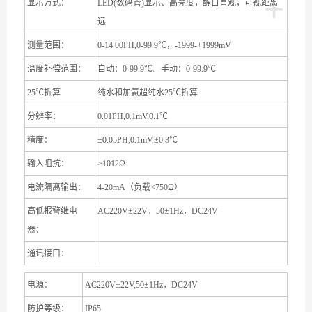
+
显示方式：
LED(
数码管
)
显示、高亮度，醒目直观，可视距离
远
测量范围：
0-14.00PH,0-99.9
℃
，
-1999-+1999mV
温度补偿范围：
自动：
0-99.9
℃
。手动：
0-99.9
℃
25
℃
折算
纯水和加氨超纯水
25
℃
折算
分辨率：
0.01PH,0.1mV,0.1
℃
精度：
±
0.05PH,0.1mV,
±
0.3
℃
输入阻抗：
≥
10
12
Ω
电流隔离输出：
4-20mA
（负载
<750
Ω
）
高低报警继电
AC220V
±
22V
，
50
±
1Hz
，
DC24V
器：
通讯接口：
电源：
AC220V
±
22V,50
±
1Hz
，
DC24V
防护等级：
IP65