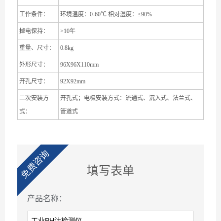
工作条件：
环境温度：
0-60
℃
相对湿度：
≤
90%
掉电保持：
>10
年
重量、尺寸：
0.8kg
外形尺寸：
96X96X110mm
开孔尺寸：
92X92mm
二次安装方
开孔式；电极安装方式：流通式、沉入式、法兰式、
式：
管道式
免费咨询
填写表单
产品名称：