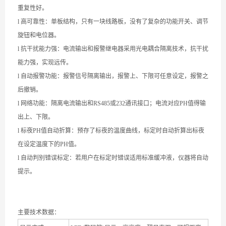
重复性好。
l
高可靠性：单板结构，只有一块线路板，没有了复杂的功能开关、调节
旋钮和电位器。
l
抗干扰能力强：电流输出和报警继电器采用光电耦合隔离技术，抗干扰
能力强，实现远传。
l
自动报警功能：报警信号隔离输出，报警上、下限可任意设定，报警之
后撤销。
l
网络功能：隔离电流输出和
RS485
或
232
通讯接口；电流对应
PH
值得输
出上、下限。
l
标夜
PH
值自动折算：预存了标夜的温度曲线，标定时自动折算出标夜
在设定温度下的
PH
值。
l
自动判别错误标定：若用户在标定时错误适用标准缓冲液，仪器将自动
提示。
主要技术数据：