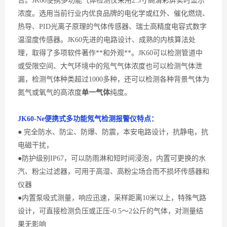
合。
JK60
便携多功能
气体检测仪采用
2.5寸高清彩屏实时显示
浓度
。
选用当前行业内
优良
品牌的电化学或红外、催化燃烧、
热导、
PID光离子原理的气体传感器、瑞士高精度电容式数字
温湿度传感器
。
JK60先进的电路设计、成熟的内核算法处
理，取得了多项软件著作**和外观**。JK60可以检测管道中
或受限空间、大气环境中的
氖气
气体浓度也可以检测气体泄
漏，检测气体种类超过
1000多种，还可以检测各种背景气体为
氮气或
氧气
的高浓度
单一气体
纯度。
JK60-
Ne便携式多功能氖气
检测
报警
仪
特点：
● 完全防水、防尘、防爆、防震，本安电路设计，抗静电，抗
电磁干扰，
●防护级别IP67，可以防雨淋和短时间浸泡，内置可更换的水
汽、粉尘过滤器，可用于高湿、高粉尘场合而不损坏传感器和
仪器
●内置泵吸式测量，响应迅速，采样距离10米以上，特殊气路
设计，可直接检测负压或正压-0.5～2公斤的气体，对测量结
果无影响