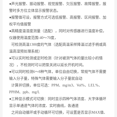
●声光报警、振动报警、视觉报警、欠压报警、故障报警，报
警时多方位立体显示报警状态。
●报警值可设，报警方式可选低报警、高报警、区间报警、加
权平均值报警
●高精度温湿度测量（选配），同时对传感器进行温度补偿，
仪器使用温度范围-40～70度，
可检测
高温
1300度的气体（选配高温采样降温过滤手柄或高
温高湿预处理系统）
●可以实时检测或定时检测（针对被测气体的量比较小的情
况），不检测时可以把泵关闭以延长开机时间。
●可以同时检测6～8种气体，单位自由切换，常规气体不需要
输入分子量，特殊气体需要输入分子量就自动
计算并切换，单位可选：PPM、mg/m3、Vol%、LEL%、
PPHM、ppb、mg/L
●三种显示模式可切换：同时显示四种气体浓度、大字体循环
显示单通道气体的浓度、实时曲线，各通道
之间自动循环或手动循环可切换，可设置是否显示
MAX
值、