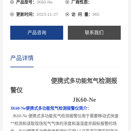
感器、瑞士高精度电容式数字温湿度传感器。JK60先进的
产品型号：
JK60-Ne
厂商性质：
电路设计、成熟的内核算法处理，取得了多项软件著作**
更新时间：
2023-11-27
访 问 量：
965
和外观**。JK60可以检测管道中或受限空间、大气环境中
的氖气气体浓度也可以检测气体泄漏，检测气体种类超过
1000多种，还可以检测各种背景气体为氮气或氧气的高浓
产品咨询
联系我们
度单一气体纯度。
产品详情
便携式
检测报
多功能
氖气
警仪
JK60-
Ne
JK60-
Ne
便携式多功能氖气
检测
报警
仪简介：
JK60-
Ne 便携式多功能氖气检测报警
仪用于需要移动式快速
**检测
和读取
现场
氖气
气体的浓度和温湿度并超标报警的场