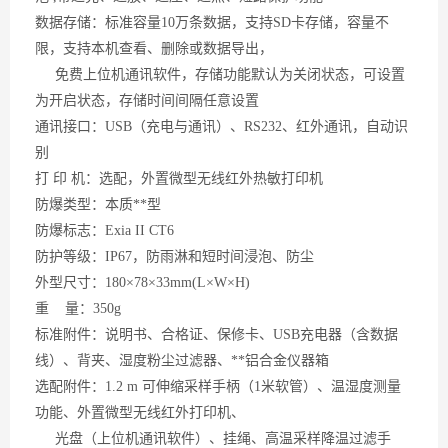
数据存储：标准容量
10万条数据，支持SD卡存储，容量不
限，支持本机查看、删除或数据导出，
免费上位机通讯软件，存储功能默认为关闭状态，可设置
为开启状态，存储时间间隔任意设置
通讯接口：
USB（充电与通讯）、RS232、红外通讯，自动识
别
打
印 机：选配，外置微型无线红外热敏打印机
防爆类型：本质**型
防爆标志：
Exia II CT6
防护等级：
IP67，防雨淋和短时间浸泡、防尘
外型尺寸：
180×78×33mm(L×W×H)
重
量：350g
标准附件：说明书、合格证、保修卡、
USB充电器（含数据
线）、背夹、湿度粉尘过滤器、**铝合金仪器箱
选配附件：
1.2 m 可伸缩采样手柄（1米软管）、温湿度测量
功能、外置微型无线红外打印机、
光盘（上位机通讯软件）、挂绳、高温采样降温过滤手