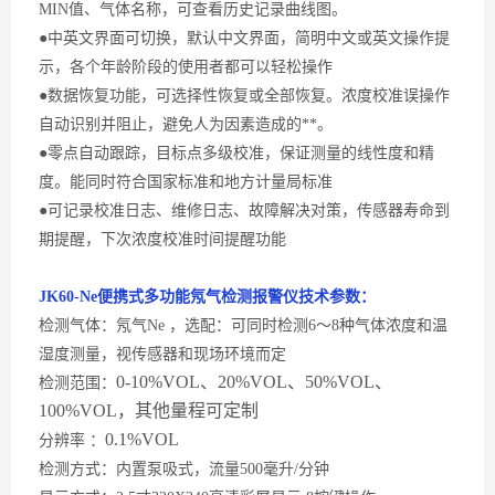
MIN
值、气体名称，可查看历史记录曲线图。
●中英文界面可切换，默认中文界面，简明中文或英文操作提
示，各个年龄阶段的使用者都可以轻松操作
●数据恢复功能，可选择性恢复或全部恢复。浓度校准误操作
自动识别并阻止，避免人为因素造成的**。
●零点自动跟踪，目标点多级校准，保证测量的线性度和精
度。能同时符合国家标准和地方计量局标准
●可记录校准日志、维修日志、故障解决对策，传感器寿命到
期提醒，下次浓度校准时间提醒功能
JK60-
Ne便携式多功能氖气
检测
报警
仪
技术参数：
检测气体：氖气
Ne ，选配：可同时检测6～8种气体浓度和温
湿度测量，视传感器和现场环境而定
0-10%VOL、20%VOL、50%VOL、
检测范围：
100%VOL，其他量程可定制
0.1%VOL
分辨率
：
检测方式：内置泵吸式，流量
500毫升/分钟