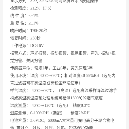
显示方式：
2.5寸320X240高清彩屏显示,8按键操作
检测精度：
≤±2%（F.S）
线
性 度：≤±1%
重
复 性：≤±1%
响应时间：
T90≤20秒
恢复时间：
≤30秒
工作电源：
DC3.6V
报警方式：声光报警、振动报警、视觉报警、声光
+振动+视
觉报警、关闭报警
传感器寿命：常规
2年，工业6年
，
荧光原理
5年
使用环境：温度
-40℃~+70℃；相对湿度≤0-99%RH（
选配
内
置过滤器可在高湿度或高粉尘环境使用）
样气温度：
-40℃~+70℃，
（
高温
）
选配高温采样降温过滤手
柄或高温高湿度预处理系统可检测
1300℃的烟气浓度
温度测量：
-40℃~+120℃（选配） 精度0.3℃
湿度测量：
0-100%RH（选配） 精度2%RH
电池容量：
3.6VDC，6000mA大容量可充电高分子聚合物电
池 ,带过充、过放、过压、过热、短路保护功能