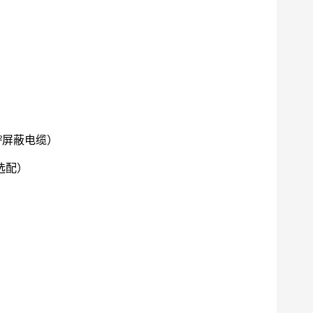
²
屏蔽电缆）
选配）