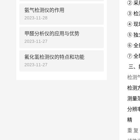
②
采
氨气检测仪的作用
③
检
2023-11-28
④
现
甲醛分析仪的应用与优势
⑤
独
2023-11-27
⑥
全
⑦
全
氟化氢检测仪的特点和功能
2023-11-27
三、
检测
检测
测量范
分辨率 
精 
重 复