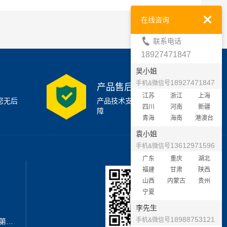
在线咨询
联系电话
18927471847
吴小姐
18927471847
手机&微信号
产品售后支持
江苏
浙江
上海
您无后
产品技术支持7x24小时保
四川
河南
新疆
障
青海
海南
港澳台
袁小姐
13612971596
手机&微信号
广东
重庆
湖北
福建
甘肃
陕西
山西
内蒙古
贵州
宁夏
李先生
18988753121
手机&微信号
地址：深圳市宝安区西乡街道新安第二工业区A3栋6楼南