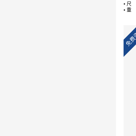
•
尺
•
重
免费