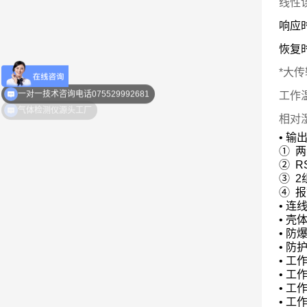
线性误
响应时
恢复时
*大传
工作温
一对一技术咨询电话075529992681
相对湿
•
输
①
两
②
RS
③
2
④
报
•
连
•
壳
•
防
•
防
•
工
•
工
•
工
•
工