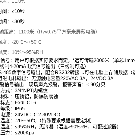
差：±1.0%
间：≤10秒
间：≤30秒
输距离：1100米（Rvv0.75平方毫米屏蔽电缆）
度：-20℃～+50℃
度：10%～95%RH
出信号：用户可根据实际要求而定，*远可传输
2000
米（单芯
1mm
线制
4-20mA
电流信号输出（三线制可选）
-485
数字信号输出，配合
RS232
转接卡可在电脑上存储数据
（
组继电器输出：无源触电容量
220VAC 3A
，
24VDC 3A
警信号输出：现场声光报警，报警声音：
< 90
分贝
线方式：
3/4″NPT
内螺纹
体材料：压铸铝，防爆防腐蚀
爆标志：
ExdII CT6
护等级：
IP65
作电源：
24VDC
（
12-30VDC
）
作温度：
-20
～
50
℃
（特殊要求根据需要定制）
作湿度：
≤95%RH
，无冷凝（湿度
>90%RH
，可配过滤器）
作压力：
≤200Kpa