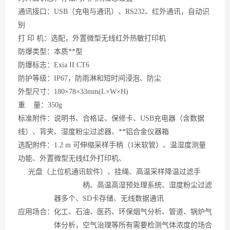
通讯接口：
USB（充电与通讯）、RS232、红外通讯，自动识
别
打
印 机：选配，外置微型无线红外热敏打印机
防爆类型：本质**型
防爆标志：
Exia II CT6
防护等级：
IP67，防雨淋和短时间浸泡、防尘
外型尺寸：
180×78×33mm(L×W×H)
重
量：350g
标准附件：说明书、合格证、保修卡、
USB充电器（含数据
线）、背夹、湿度粉尘过滤器、**铝合金仪器箱
选配附件：
1.2 m 可伸缩采样手柄（1米软管）、温湿度测量
功能、外置微型无线红外打印机、
光盘（上位机通讯软件）、挂绳、高温采样降温过滤手
柄、高温高湿预处理系统、湿度粉尘
过滤
器多个、
SD卡存储、无线数据通讯
应用场合：化工、石油、医药、环保烟气分析、管道、锅炉气
体分析，空气治理等所有需要检测气体浓度的场合