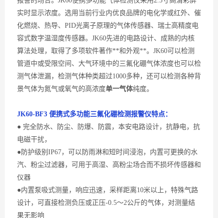
报警的场合。
JK60
便携多功能
气体检测仪采用
2.5寸高清彩屏
实时显示浓度
。
选用当前行业内
优良
品牌的电化学或红外、催
化燃烧、热导、
PID光离子原理的气体传感器、瑞士高精度电
容式数字温湿度传感器
。
JK60先进的电路设计、成熟的内核
算法处理，取得了多项软件著作**和外观**。JK60可以检测
管道中或受限空间、大气环境中的
三氟化硼
气体浓度也可以检
测气体泄漏，检测气体种类超过
1000多种，还可以检测各种背
景气体为氮气或
氧气
的高浓度
单一气体
纯度。
JK60-
BF3 便携式多功能三氟化硼
检测
报警
仪
特点：
● 完全防水、防尘、防爆、防震，本安电路设计，抗静电，抗
电磁干扰，
●防护级别IP67，可以防雨淋和短时间浸泡，内置可更换的水
汽、粉尘过滤器，可用于高湿、高粉尘场合而不损坏传感器和
仪器
●内置泵吸式测量，响应迅速，采样距离10米以上，特殊气路
设计，可直接检测负压或正压-0.5～2公斤的气体，对测量结
果无影响