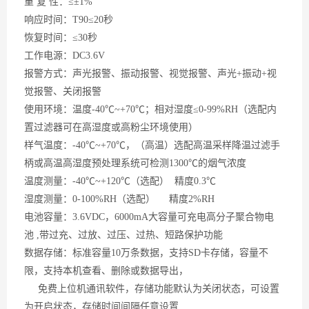
重
复 性：≤±1%
响应时间：
T90≤20秒
恢复时间：
≤30秒
工作电源：
DC3.6V
报警方式：声光报警、振动报警、视觉报警、声光
+振动+视
觉报警、关闭报警
使用环境：温度
-40℃~+70℃；相对湿度≤0-99%RH（
选配
内
置过滤器可在高湿度或高粉尘环境使用）
样气温度：
-40℃~+70℃，
（
高温
）
选配高温采样降温过滤手
柄或高温高湿度预处理系统可检测
1300℃的烟气浓度
温度测量：
-40℃~+120℃（选配） 精度0.3℃
湿度测量：
0-100%RH（选配） 精度2%RH
电池容量：
3.6VDC，6000mA大容量可充电高分子聚合物电
池 ,带过充、过放、过压、过热、短路保护功能
数据存储：标准容量
10万条数据，支持SD卡存储，容量不
限，支持本机查看、删除或数据导出，
免费上位机通讯软件，存储功能默认为关闭状态，可设置
为开启状态，存储时间间隔任意设置