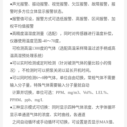
●声光报警、振动报警、视觉报警、欠压报警、故障报警，报
警时多方位立体显示报警状态。
●报警值可设，报警方式可选低报警、高报警、区间报警、加
权平均值报警
●高精度温湿度测量（选配），同时对传感器进行温度补偿，
仪器使用温度范围-40～70度，
可检测
高温
1300度的气体（选配高温采样降温过滤手柄或高
温高湿预处理系统）
●可以实时检测或定时检测（针对被测气体的量比较小的情
况），不检测时可以把泵关闭以延长开机时间。
●可以同时检测6～8种气体，单位自由切换，常规气体不需要
输入分子量，特殊气体需要输入分子量就自动
计算并切换，单位可选：PPM、mg/m3、Vol%、LEL%、
PPHM、ppb、mg/L
●三种显示模式可切换：同时显示四种气体浓度、大字体循环
显示单通道气体的浓度、实时曲线，各通道
之间自动循环或手动循环可切换，可设置是否显示
MAX
值、