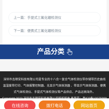
上一篇：
手提式三氟化硼检测仪
下一篇：
便携式三氟化硼检测仪
产品分类
深圳市吉顺安科技有限公司是专业的十八合一复合气体检测仪带存储带历史曲线
温湿度带打印、气体报警控制器、无显示气体探测器 、带显示气体探测器、便携
式气体检测仪、手提式气体检测仪等产品供应，产品远销海外。
Copyright 2023 深圳市吉顺安科技有限公司版权所有 备案号：
粤ICP备10075999
号-2
sitemap.xml
在线咨询
拨打电话
网站首页