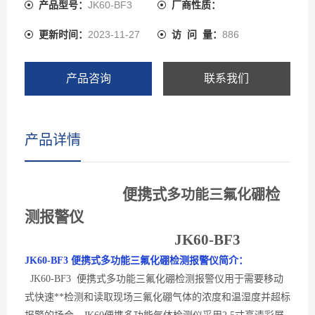
理的气体传感器、瑞士高精度电容式数字温湿度传感器。
产品型号：
JK60-BF3
厂商性质：
JK60先进的电路设计、成熟的内核算法处理，取得了多项
更新时间：
2023-11-27
访 问 量：
886
软件著作**和外观**。JK60可以检测管道中或受限空间、
大气环境中的三氟化硼气体浓度也可以检测气体泄漏，检
测气体种类超过1000多种，还可以检测各种背景气体为氮
产品咨询
联系我们
气或氧气的高浓度单一气体纯度。
产品详情
便携式
检
多功能
三氟化硼
测报警仪
JK60-
BF3
JK60-
BF3
便携式多功能三氟化硼
检测
报警
仪简介：
JK60-
BF3 便携式多功能三氟化硼检测报警
仪用于需要移动
式快速**检测
和读取
现场
三氟化硼
气体的浓度和温湿度并超标