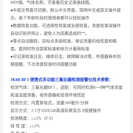
MIN
值、气体名称，可查看历史记录曲线图。
●中英文界面可切换，默认中文界面，简明中文或英文操作提
示，各个年龄阶段的使用者都可以轻松操作
●数据恢复功能，可选择性恢复或全部恢复。浓度校准误操作
自动识别并阻止，避免人为因素造成的**。
●零点自动跟踪，目标点多级校准，保证测量的线性度和精
度。能同时符合国家标准和地方计量局标准
●可记录校准日志、维修日志、故障解决对策，传感器寿命到
期提醒，下次浓度校准时间提醒功能
JK60-
BF3 便携式多功能三氟化硼
检测
报警
仪
技术参数：
检测气体：三氟化硼
BF3 ，选配：可同时检测6～8种气体浓度
和温湿度测量，视传感器和现场环境而定
检测方式：内置泵吸式，流量
500毫升/分钟
显示方式：
2.5寸320X240高清彩屏显示,8按键操作
检测精度：
≤±2%（F.S）
线
性 度：≤±1%