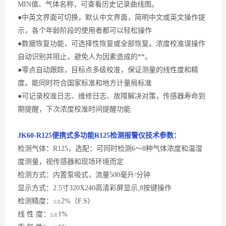
MIN
值、气体名称，可查看历史记录曲线图。
●中英文界面可切换，默认中文界面，简明中文或英文操作提
示，各个年龄阶段的使用者都可以轻松操作
●数据恢复功能，可选择性恢复或全部恢复。浓度校准误操作
自动识别并阻止，避免人为因素造成的**。
●零点自动跟踪，目标点多级校准，保证测量的线性度和精
度。能同时符合国家标准和地方计量局标准
●可记录校准日志、维修日志、故障解决对策，传感器寿命到
期提醒，下次浓度校准时间提醒功能
JK60-
R125便携式多功能R125
检测
报警
仪
技术参数：
检测气体：
R125，选配：可同时检测6～8种气体浓度和温湿
度测量，视传感器和现场环境而定
检测方式：内置泵吸式，流量
500毫升/分钟
显示方式：
2.5寸320X240高清彩屏显示,8按键操作
检测精度：
≤±2%（F.S）
线
性 度：≤±1%