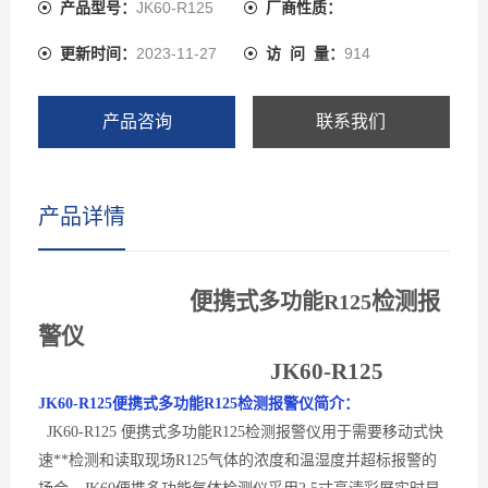
体传感器、瑞士高精度电容式数字温湿度传感器。JK60先
产品型号：
JK60-R125
厂商性质：
进的电路设计、成熟的内核算法处理，取得了多项软件著
更新时间：
2023-11-27
访 问 量：
914
作**和外观**。JK60可以检测管道中或受限空间、大气环
境中的R125气体浓度也可以检测气体泄漏，检测气体种
类超过1000多种，还可以检测各种背景气体为氮气或氧气
产品咨询
联系我们
的高浓度单一气体纯度。
产品详情
便携式
检测报
多功能
R125
警仪
JK60-
R125
JK60-
R125
便携式多功能
R125
检测
报警
仪简介：
JK60-
R125 便携式多功能R125检测报警
仪用于需要移动式快
速**检测
和读取
现场
R125
气体的浓度和温湿度并超标报警的