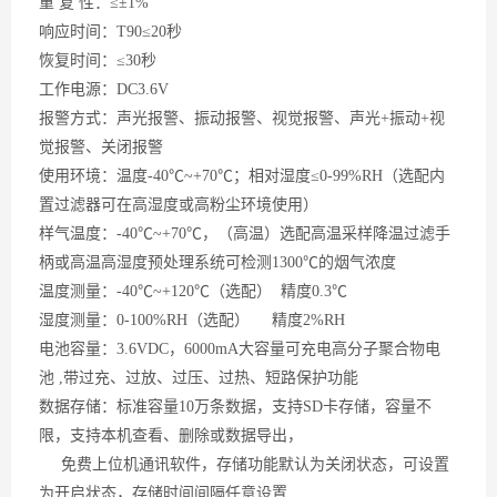
重
复 性：≤±1%
响应时间：
T90≤20秒
恢复时间：
≤30秒
工作电源：
DC3.6V
报警方式：声光报警、振动报警、视觉报警、声光
+振动+视
觉报警、关闭报警
使用环境：温度
-40℃~+70℃；相对湿度≤0-99%RH（
选配
内
置过滤器可在高湿度或高粉尘环境使用）
样气温度：
-40℃~+70℃，
（
高温
）
选配高温采样降温过滤手
柄或高温高湿度预处理系统可检测
1300℃的烟气浓度
温度测量：
-40℃~+120℃（选配） 精度0.3℃
湿度测量：
0-100%RH（选配） 精度2%RH
电池容量：
3.6VDC，6000mA大容量可充电高分子聚合物电
池 ,带过充、过放、过压、过热、短路保护功能
数据存储：标准容量
10万条数据，支持SD卡存储，容量不
限，支持本机查看、删除或数据导出，
免费上位机通讯软件，存储功能默认为关闭状态，可设置
为开启状态，存储时间间隔任意设置