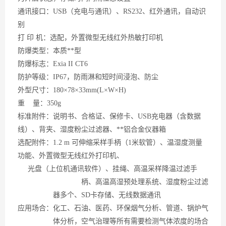
通讯接口：
USB（充电与通讯）、RS232、红外通讯，自动识
别
打
印 机：选配，外置微型无线红外热敏打印机
防爆类型：本质**型
防爆标志：
Exia II CT6
防护等级：
IP67，防雨淋和短时间浸泡、防尘
外型尺寸：
180×78×33mm(L×W×H)
重
量：350g
标准附件：说明书、合格证、保修卡、
USB充电器（含数据
线）、背夹、湿度粉尘过滤器、**铝合金仪器箱
选配附件：
1.2 m 可伸缩采样手柄（1米软管）、温湿度测量
功能、外置微型无线红外打印机、
光盘（上位机通讯软件）、挂绳、高温采样降温过滤手
柄、高温高湿预处理系统、湿度粉尘
过滤
器多个、
SD卡存储、无线数据通讯
应用场合：化工、石油、医药、环保烟气分析、管道、锅炉气
体分析，空气治理等所有需要检测气体浓度的场合