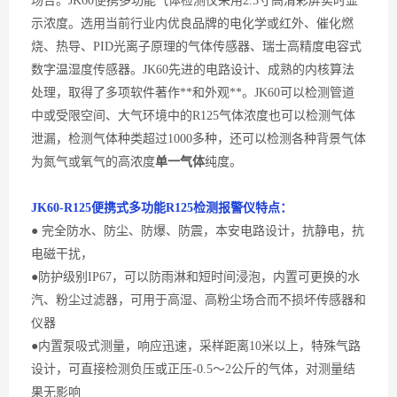
场合。
JK60
便携多功能
气体检测仪采用
2.5寸高清彩屏实时显
示浓度
。
选用当前行业内
优良
品牌的电化学或红外、催化燃
烧、热导、
PID光离子原理的气体传感器、瑞士高精度电容式
数字温湿度传感器
。
JK60先进的电路设计、成熟的内核算法
处理，取得了多项软件著作**和外观**。JK60可以检测管道
中或受限空间、大气环境中的
R125
气体浓度也可以检测气体
泄漏，检测气体种类超过
1000多种，还可以检测各种背景气体
为氮气或
氧气
的高浓度
单一气体
纯度。
JK60-
R125便携式多功能R125
检测
报警
仪
特点：
● 完全防水、防尘、防爆、防震，本安电路设计，抗静电，抗
电磁干扰，
●防护级别IP67，可以防雨淋和短时间浸泡，内置可更换的水
汽、粉尘过滤器，可用于高湿、高粉尘场合而不损坏传感器和
仪器
●内置泵吸式测量，响应迅速，采样距离10米以上，特殊气路
设计，可直接检测负压或正压-0.5～2公斤的气体，对测量结
果无影响