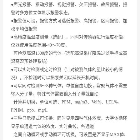
●声光报警、振动报警、视觉报警、欠压报警、故障报警，报
警时多方位立体显示报警状态。
●报警值可设，报警方式可选低报警、高报警、区间报警、加
权平均值报警
●高精度温湿度测量（选配），同时对传感器进行温度补偿，
仪器使用温度范围-40～70度，
可检测
高温
1300度的气体（选配高温采样降温过滤手柄或高
温高湿预处理系统）
●可以实时检测或定时检测（针对被测气体的量比较小的情
况），不检测时可以把泵关闭以延长开机时间。
●可以同时检测6～8种气体，单位自由切换，常规气体不需要
输入分子量，特殊气体需要输入分子量就自动
计算并切换，单位可选：PPM、mg/m3、Vol%、LEL%、
PPHM、ppb、mg/L
●三种显示模式可切换：同时显示四种气体浓度、大字体循环
显示单通道气体的浓度、实时曲线，各通道
之间自动循环或手动循环可切换，可设置是否显示
MAX
值、