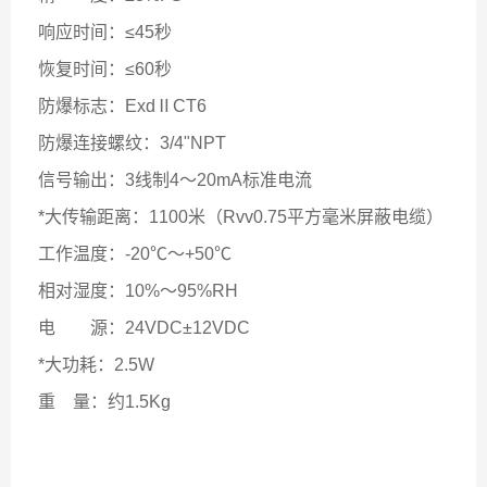
响应时间：≤45秒
恢复时间：≤60秒
防爆标志：ExdⅡCT6
防爆连接螺纹：3/4"NPT
信号输出：3线制4～20mA标准电流
*大传输距离：1100米（Rvv0.75平方毫米屏蔽电缆）
工作温度：-20℃～+50℃
相对湿度：10%～95%RH
电 源：24VDC±12VDC
*大功耗：2.5W
重
量：约1.5Kg