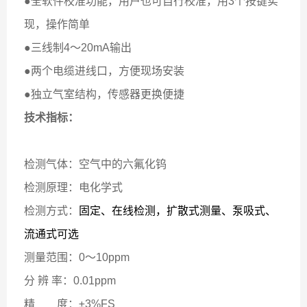
●全软件校准功能，用户也可自行校准，用3个按键实
现，操作简单
●三线制4～20mA输出
●两个电缆进线口，方便现场安装
●独立气室结构，传感器更换便捷
技术指标：
检测气体：空气中的六氟化钨
检测原理：电化学式
检测方式：
固定、在线检测，扩散式测量、泵吸式、
流通式可选
测量范围：0～
10ppm
分 辨 率：0.01ppm
精 度：±3%FS