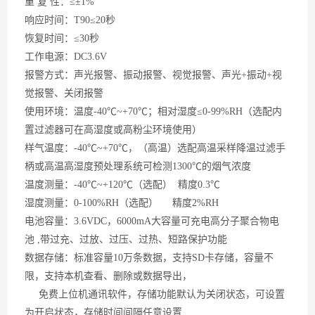
重
复 性：≤±1%
响应时间：
T90≤20秒
恢复时间：
≤30秒
工作电源：
DC3.6V
报警方式：声光报警、振动报警、视觉报警、声光
+振动+视
觉报警、关闭报警
使用环境：温度
-40℃~+70℃；相对湿度≤0-99%RH（
选配
内
置过滤器可在高湿度或高粉尘环境使用）
样气温度：
-40℃~+70℃，
（
高温
）
选配高温采样降温过滤手
柄或高温高湿度预处理系统可检测
1300℃的烟气浓度
温度测量：
-40℃~+120℃（选配） 精度0.3℃
湿度测量：
0-100%RH（选配） 精度2%RH
电池容量：
3.6VDC，6000mA大容量可充电高分子聚合物电
池 ,带过充、过放、过压、过热、短路保护功能
数据存储：标准容量
10万条数据，支持SD卡存储，容量不
限，支持本机查看、删除或数据导出，
免费上位机通讯软件，存储功能默认为关闭状态，可设置
为开启状态，存储时间间隔任意设置