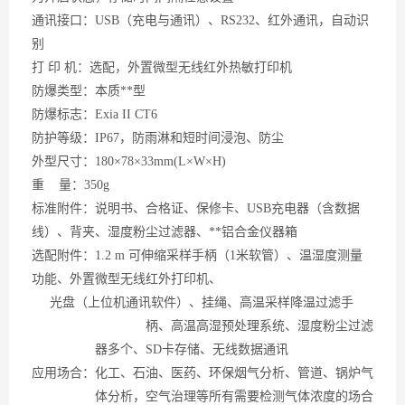
通讯接口：
USB（充电与通讯）、RS232、红外通讯，自动识
别
打
印 机：选配，外置微型无线红外热敏打印机
防爆类型：本质**型
防爆标志：
Exia II CT6
防护等级：
IP67，防雨淋和短时间浸泡、防尘
外型尺寸：
180×78×33mm(L×W×H)
重
量：350g
标准附件：说明书、合格证、保修卡、
USB充电器（含数据
线）、背夹、湿度粉尘过滤器、**铝合金仪器箱
选配附件：
1.2 m 可伸缩采样手柄（1米软管）、温湿度测量
功能、外置微型无线红外打印机、
光盘（上位机通讯软件）、挂绳、高温采样降温过滤手
柄、高温高湿预处理系统、湿度粉尘
过滤
器多个、
SD卡存储、无线数据通讯
应用场合：化工、石油、医药、环保烟气分析、管道、锅炉气
体分析，空气治理等所有需要检测气体浓度的场合