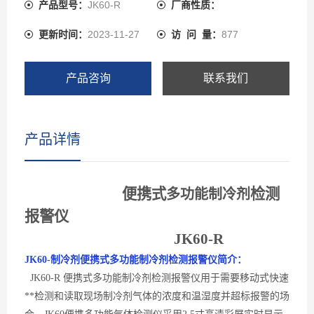
体传感器、瑞士高精度电容式数字温湿度传感器。JK60先
产品型号：
JK60-R
厂商性质：
进的电路设计、成熟的内核算法处理，取得了多项软件著
更新时间：
2023-11-27
访 问 量：
877
作**和外观**。JK60可以检测管道中或受限空间、大气环
境中的制冷剂气体浓度也可以检测气体泄漏，检测气体种
类超过1000多种，还可以检测各种背景气体为氮气或氧气
产品咨询
联系我们
的高浓度单一气体纯度。
产品详情
便携式
检测
多功能
制冷剂
报警仪
JK60-
R
JK60-
制冷剂
便携式多功能
制冷剂
检测
报警
仪简介：
JK60-
R 便携式多功能制冷剂检测报警
仪用于需要移动式快速
**检测
和读取
现场
制冷剂
气体的浓度和温湿度并超标报警的场