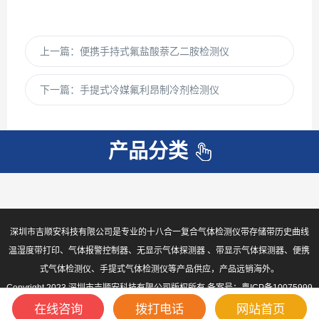
上一篇：
便携手持式氟盐酸萘乙二胺检测仪
下一篇：
手提式冷媒氟利昂制冷剂检测仪
产品分类
深圳市吉顺安科技有限公司是专业的十八合一复合气体检测仪带存储带历史曲线
温湿度带打印、气体报警控制器、无显示气体探测器 、带显示气体探测器、便携
式气体检测仪、手提式气体检测仪等产品供应，产品远销海外。
Copyright 2023 深圳市吉顺安科技有限公司版权所有 备案号：
粤ICP备10075999
号-2
sitemap.xml
在线咨询
拨打电话
网站首页