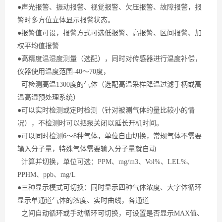
●声光报警、振动报警、视觉报警、欠压报警、故障报警，报
警时多方位立体显示报警状态。
●报警值可设，报警方式可选低报警、高报警、区间报警、加
权平均值报警
●高精度温湿度测量（选配），同时对传感器进行温度补偿，
仪器使用温度范围-40～70度，
可检测
高温
1300度的气体（选配高温采样降温过滤手柄或高
温高湿预处理系统）
●可以实时检测或定时检测（针对被测气体的量比较小的情
况），不检测时可以把泵关闭以延长开机时间。
●可以同时检测6～8种气体，单位自由切换，常规气体不需要
输入分子量，特殊气体需要输入分子量就自动
计算并切换，单位可选：PPM、mg/m3、Vol%、LEL%、
PPHM、ppb、mg/L
●三种显示模式可切换：同时显示四种气体浓度、大字体循环
显示单通道气体的浓度、实时曲线，各通道
之间自动循环或手动循环可切换，可设置是否显示
MAX
值、