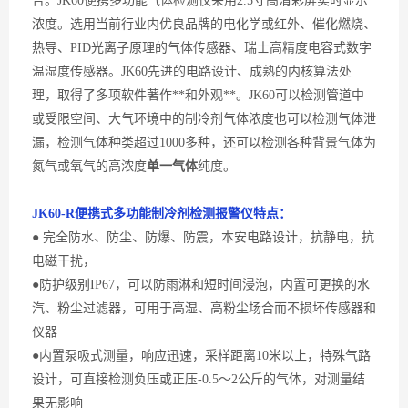
合。
JK60
便携多功能
气体检测仪采用
2.5寸高清彩屏实时显示
浓度
。
选用当前行业内
优良
品牌的电化学或红外、催化燃烧、
热导、
PID光离子原理的气体传感器、瑞士高精度电容式数字
温湿度传感器
。
JK60先进的电路设计、成熟的内核算法处
理，取得了多项软件著作**和外观**。JK60可以检测管道中
或受限空间、大气环境中的
制冷剂
气体浓度也可以检测气体泄
漏，检测气体种类超过
1000多种，还可以检测各种背景气体为
氮气或
氧气
的高浓度
单一气体
纯度。
JK60-
R便携式多功能制冷剂
检测
报警
仪
特点：
● 完全防水、防尘、防爆、防震，本安电路设计，抗静电，抗
电磁干扰，
●防护级别IP67，可以防雨淋和短时间浸泡，内置可更换的水
汽、粉尘过滤器，可用于高湿、高粉尘场合而不损坏传感器和
仪器
●内置泵吸式测量，响应迅速，采样距离10米以上，特殊气路
设计，可直接检测负压或正压-0.5～2公斤的气体，对测量结
果无影响