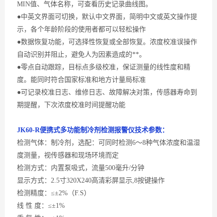
MIN
值、气体名称，可查看历史记录曲线图。
●中英文界面可切换，默认中文界面，简明中文或英文操作提
示，各个年龄阶段的使用者都可以轻松操作
●数据恢复功能，可选择性恢复或全部恢复。浓度校准误操作
自动识别并阻止，避免人为因素造成的**。
●零点自动跟踪，目标点多级校准，保证测量的线性度和精
度。能同时符合国家标准和地方计量局标准
●可记录校准日志、维修日志、故障解决对策，传感器寿命到
期提醒，下次浓度校准时间提醒功能
JK60-
R便携式多功能制冷剂
检测
报警
仪
技术参数：
检测气体：
制冷剂，选配：可同时检测6～8种气体浓度和温湿
度测量，视传感器和现场环境而定
检测方式：内置泵吸式，流量
500毫升/分钟
显示方式：
2.5寸320X240高清彩屏显示,8按键操作
检测精度：
≤±2%（F.S）
线
性 度：≤±1%