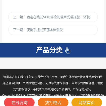
上一篇：
固定在线式VOC带检测带声光带报警一体机
下一篇：
便携手提式天那水检测仪
产品分类
深圳市吉顺安科技有限公司是专业的十八合一复合气体检测仪带存储带历史曲线
温湿度带打印、气体报警控制器、无显示气体探测器 、带显示气体探测器、便携
式气体检测仪、手提式气体检测仪等产品供应，产品远销海外。
Copyright 2023 深圳市吉顺安科技有限公司版权所有 备案号：
粤ICP备10075999
号-2
sitemap.xml
在线咨询
拨打电话
网站首页