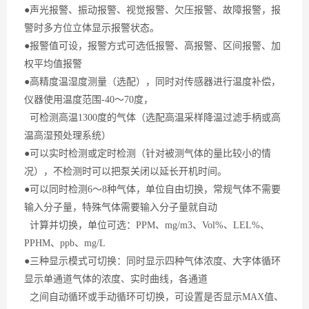
●声光报警、振动报警、视觉报警、欠压报警、故障报警，报
警时多方位立体显示报警状态。
●报警值可设，报警方式可选低报警、高报警、区间报警、加
权平均值报警
●高精度温湿度测量（选配），同时对传感器进行温度补偿，
仪器使用温度范围-40～70度，
可检测
高温
1300度的气体（选配高温采样降温过滤手柄或高
温高湿预处理系统）
●可以实时检测或定时检测（针对被测气体的量比较小的情
况），不检测时可以把泵关闭以延长开机时间。
●可以同时检测6～8种气体，单位自由切换，常规气体不需要
输入分子量，特殊气体需要输入分子量就自动
计算并切换，单位可选：PPM、mg/m3、Vol%、LEL%、
PPHM、ppb、mg/L
●三种显示模式可切换：同时显示四种气体浓度、大字体循环
显示单通道气体的浓度、实时曲线，各通道
之间自动循环或手动循环可切换，可设置是否显示
MAX
值、