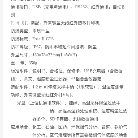
通讯接口：
USB（充电与通讯）、RS232、红外通讯，自动识
别
打
印 机：选配，外置微型无线红外热敏打印机
防爆类型：本质**型
防爆标志：
Exia II CT6
防护等级：
IP67，防雨淋和短时间浸泡、防尘
外型尺寸：
180×78×33mm(L×W×H)
重
量：350g
标准附件：说明书、合格证、保修卡、
USB充电器（含数据
线）、背夹、湿度粉尘过滤器、**铝合金仪器箱
选配附件：
1.2 m 可伸缩采样手柄（1米软管）、温湿度测量
功能、外置微型无线红外打印机、
光盘（上位机通讯软件）、挂绳、高温采样降温过滤手
柄、高温高湿预处理系统、湿度粉尘
过滤
器多个、
SD卡存储、无线数据通讯
应用场合：化工、石油、医药、环保烟气分析、管道、锅炉气
体分析，空气治理等所有需要检测气体浓度的场合