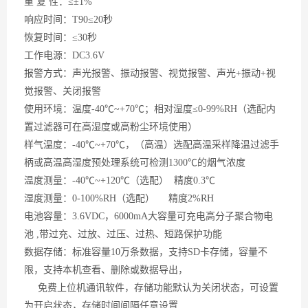
重
复 性：≤±1%
响应时间：
T90≤20秒
恢复时间：
≤30秒
工作电源：
DC3.6V
报警方式：声光报警、振动报警、视觉报警、声光
+振动+视
觉报警、关闭报警
使用环境：温度
-40℃~+70℃；相对湿度≤0-99%RH（
选配
内
置过滤器可在高湿度或高粉尘环境使用）
样气温度：
-40℃~+70℃，
（
高温
）
选配高温采样降温过滤手
柄或高温高湿度预处理系统可检测
1300℃的烟气浓度
温度测量：
-40℃~+120℃（选配） 精度0.3℃
湿度测量：
0-100%RH（选配） 精度2%RH
电池容量：
3.6VDC，6000mA大容量可充电高分子聚合物电
池 ,带过充、过放、过压、过热、短路保护功能
数据存储：标准容量
10万条数据，支持SD卡存储，容量不
限，支持本机查看、删除或数据导出，
免费上位机通讯软件，存储功能默认为关闭状态，可设置
为开启状态，存储时间间隔任意设置