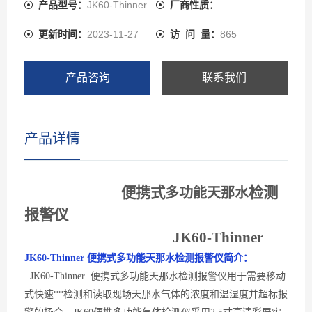
理的气体传感器、瑞士高精度电容式数字温湿度传感器。
产品型号：
JK60-Thinner
厂商性质：
JK60先进的电路设计、成熟的内核算法处理，取得了多项
更新时间：
2023-11-27
访 问 量：
865
软件著作**和外观**。JK60可以检测管道中或受限空间、
大气环境中的天那水气体浓度也可以检测气体泄漏，检测
气体种类超过1000多种，还可以检测各种背景气体为氮气
产品咨询
联系我们
或氧气的高浓度单一气体纯度。
产品详情
便携式
检测
多功能
天那水
报警仪
JK60-
Thinner
JK60-
Thinner
便携式多功能天那水
检测
报警
仪简介：
JK60-
Thinner 便携式多功能天那水检测报警
仪用于需要移动
式快速**检测
和读取
现场
天那水
气体的浓度和温湿度并超标报