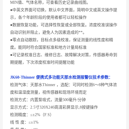
MIN
值、气体名称，可查看历史记录曲线图。
●中英文界面可切换，默认中文界面，简明中文或英文操作提
示，各个年龄阶段的使用者都可以轻松操作
●数据恢复功能，可选择性恢复或全部恢复。浓度校准误操作
自动识别并阻止，避免人为因素造成的**。
●零点自动跟踪，目标点多级校准，保证测量的线性度和精
度。能同时符合国家标准和地方计量局标准
●可记录校准日志、维修日志、故障解决对策，传感器寿命到
期提醒，下次浓度校准时间提醒功能
JK60-
Thinner 便携式多功能天那水
检测
报警
仪
技术参数：
检测气体：天那水
Thinner ，选配：可同时检测6～8种气体浓
度和温湿度测量，视传感器和现场环境而定
检测方式：内置泵吸式，流量
500毫升/分钟
显示方式：
2.5寸320X240高清彩屏显示,8按键操作
检测精度：
≤±2%（F.S）
线
性 度：≤±1%