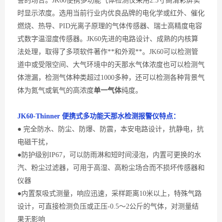
警的场合。
JK60
便携多功能
气体检测仪采用
2.5寸高清彩屏实
时显示浓度
。
选用当前行业内
优良
品牌的电化学或红外、催化
燃烧、热导、
PID光离子原理的气体传感器、瑞士高精度电容
式数字温湿度传感器
。
JK60先进的电路设计、成熟的内核算
法处理，取得了多项软件著作**和外观**。JK60可以检测管
道中或受限空间、大气环境中的
天那水
气体浓度也可以检测气
体泄漏，检测气体种类超过
1000多种，还可以检测各种背景气
体为氮气或
氧气
的高浓度
单一气体
纯度。
JK60-
Thinner 便携式多功能天那水
检测
报警
仪
特点：
● 完全防水、防尘、防爆、防震，本安电路设计，抗静电，抗
电磁干扰，
●防护级别IP67，可以防雨淋和短时间浸泡，内置可更换的水
汽、粉尘过滤器，可用于高湿、高粉尘场合而不损坏传感器和
仪器
●内置泵吸式测量，响应迅速，采样距离10米以上，特殊气路
设计，可直接检测负压或正压-0.5～2公斤的气体，对测量结
果无影响