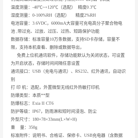
温度测量：
-40℃~+120℃（选配） 精度0.3℃
湿度测量：
0-100%RH（选配） 精度2%RH
电池容量：
3.6VDC，6000mA大容量可充电高分子聚合物电
池 ,带过充、过放、过压、过热、短路保护功能
数据存储：标准容量
10万条数据，支持SD卡存储，容量不
限，支持本机查看、删除或数据导出，
免费上位机通讯软件，存储功能默认为关闭状态，可设置
为开启状态，存储时间间隔任意设置
通讯接口：
USB（充电与通讯）、RS232、红外通讯，自动识
别
打
印 机：选配，外置微型无线红外热敏打印机
防爆类型：本质**型
防爆标志：
Exia II CT6
防护等级：
IP67，防雨淋和短时间浸泡、防尘
外型尺寸：
180×78×33mm(L×W×H)
重
量：350g
标准附件：说明书、合格证、保修卡、
USB充电器（含数据