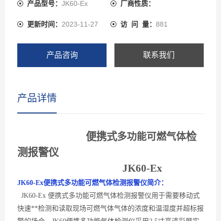
的气体传感器、瑞士高精度电容式数字温湿度传感器。
产品型号：
JK60-Ex
厂商性质：
JK60先进的电路设计、成熟的内核算法处理，取得了多项
更新时间：
2023-11-27
访 问 量：
881
软件著作**和外观**。JK60可以检测管道中或受限空间、
大气环境中的可燃气体气体浓度也可以检测气体泄漏，检
测气体种类超过1000多种，还可以检测各种背景气体为氮
产品咨询
联系我们
气或氧气的高浓度单一气体纯度。
产品详情
便携式
检
多功能
可燃气体
测报警仪
JK60-
Ex
JK60-
Ex
便携式多功能可燃气体
检测
报警
仪简介：
JK60-
Ex 便携式多功能可燃气体检测报警
仪用于需要移动式
快速**检测
和读取
现场
可燃气体
气体的浓度和温湿度并超标报