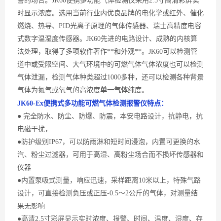
警的场合。
JK60
便携多功能
气体检测仪采用
2.5寸高清彩屏实
时显示浓度
。
选用当前行业内
优良
品牌的电化学或红外、催化
燃烧、热导、
PID光离子原理的气体传感器、瑞士高精度电容
式数字温湿度传感器
。
JK60先进的电路设计、成熟的内核算
法处理，取得了多项软件著作**和外观**。JK60可以检测管
道中或受限空间、大气环境中的
可燃气体
气体浓度也可以检测
气体泄漏，检测气体种类超过
1000多种，还可以检测各种背景
气体为
氮气
或
氧气
的高浓度
单一气体
纯度。
JK60-
Ex便携式多功能可燃气体
检测
报警
仪
特点：
● 完全防水、防尘、防爆、防震，本安电路设计，抗静电，抗
电磁干扰，
●防护级别IP67，可以防雨淋和短时间浸泡，内置可更换的水
汽、粉尘过滤器，可用于高湿、高粉尘场合而不损坏传感器和
仪器
●内置泵吸式测量，响应迅速，采样距离10米以上，特殊气路
设计，可直接检测负压或正压-0.5～2公斤的气体，对测量结
果无影响
●高清2.5寸彩屏显示实时浓度、报警、时间、温度、湿度、存