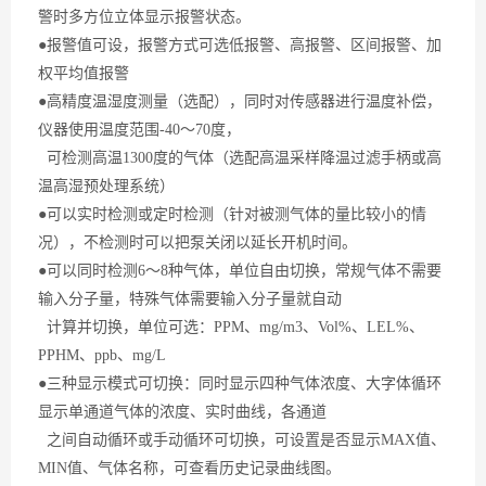
警时多方位立体显示报警状态。
●报警值可设，报警方式可选低报警、高报警、区间报警、加
权平均值报警
●高精度温湿度测量（选配），同时对传感器进行温度补偿，
仪器使用温度范围-40～70度，
可检测
高温
1300度的气体（选配高温采样降温过滤手柄或高
温高湿预处理系统）
●可以实时检测或定时检测（针对被测气体的量比较小的情
况），不检测时可以把泵关闭以延长开机时间。
●可以同时检测6～8种气体，单位自由切换，常规气体不需要
输入分子量，特殊气体需要输入分子量就自动
计算并切换，单位可选：PPM、mg/m3、Vol%、LEL%、
PPHM、ppb、mg/L
●三种显示模式可切换：同时显示四种气体浓度、大字体循环
显示单通道气体的浓度、实时曲线，各通道
之间自动循环或手动循环可切换，可设置是否显示
MAX
值、
MIN
值、气体名称，可查看历史记录曲线图。