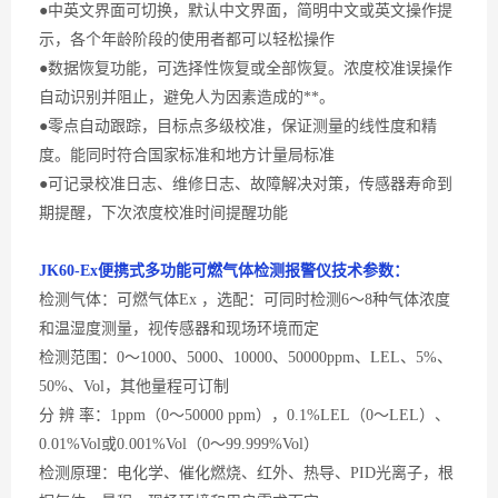
●中英文界面可切换，默认中文界面，简明中文或英文操作提
示，各个年龄阶段的使用者都可以轻松操作
●数据恢复功能，可选择性恢复或全部恢复。浓度校准误操作
自动识别并阻止，避免人为因素造成的**。
●零点自动跟踪，目标点多级校准，保证测量的线性度和精
度。能同时符合国家标准和地方计量局标准
●可记录校准日志、维修日志、故障解决对策，传感器寿命到
期提醒，下次浓度校准时间提醒功能
JK60-
Ex便携式多功能可燃气体
检测
报警
仪
技术参数：
检测气体：可燃气体
Ex ，选配：可同时检测6～8种气体浓度
和温湿度测量，视传感器和现场环境而定
检测范围：
0～1000、5000、10000、50000ppm、LEL、5%、
50%、Vol，其他量程可订制
分
辨 率：1ppm（0～50000 ppm），0.1%LEL（0～LEL）、
0.01%Vol或0.001%Vol（0～99.999%Vol）
检测原理：电化学、催化燃烧、红外、热导、
PID光离子，根