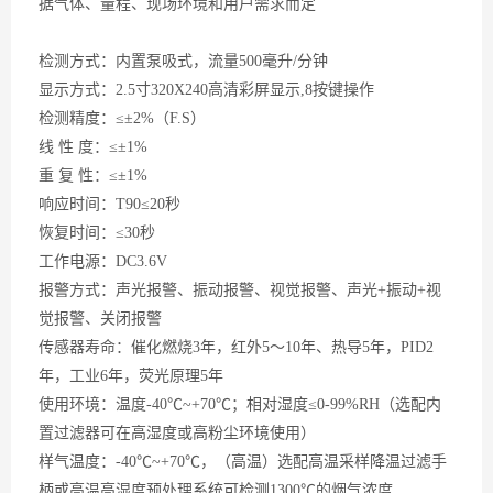
据气体、量程、现场环境和用户需求而定
检测方式：内置泵吸式，流量
500毫升/分钟
显示方式：
2.5寸320X240高清彩屏显示,8按键操作
检测精度：
≤±2%（F.S）
线
性 度：≤±1%
重
复 性：≤±1%
响应时间：
T90≤20秒
恢复时间：
≤30秒
工作电源：
DC3.6V
报警方式：声光报警、振动报警、视觉报警、声光
+振动+视
觉报警、关闭报警
传感器寿命：
催
化燃烧
3年，红外5～10年、热导5年，PID2
年，
工业
6年
，
荧光原理
5年
使用环境：温度
-40℃~+70℃；相对湿度≤0-99%RH（
选配
内
置过滤器可在高湿度或高粉尘环境使用）
样气温度：
-40℃~+70℃，
（
高温
）
选配高温采样降温过滤手
柄或高温高湿度预处理系统可检测
1300℃的烟气浓度