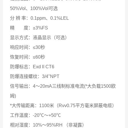
50%Vol、100%Vol可选
分 辨 率：0.1ppm、
0.1%LEL
精 度：±3%FS
显示方式：液晶显示（可选）
响应时间：≤30秒
恢复时间：≤60秒
防爆标志：ExdⅡCT6
防爆连接螺纹：3/4"NPT
信号输出：4～20mA三线制标准电流(*大负载1500欧
姆)
*大传输距离：1100米（Rvv0.75平方毫米屏蔽电缆）
工作温度：-20℃～+50℃
相对湿度：10%～95%RH （非凝露）