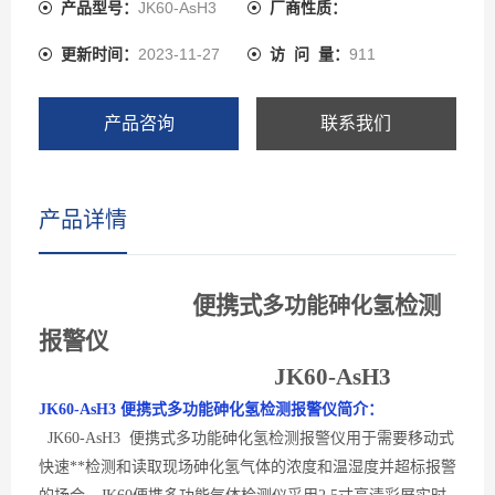
的气体传感器、瑞士高精度电容式数字温湿度传感器。
产品型号：
JK60-AsH3
厂商性质：
JK60先进的电路设计、成熟的内核算法处理，取得了多项
更新时间：
2023-11-27
访 问 量：
911
软件著作**和外观**。JK60可以检测管道中或受限空间、
大气环境中的砷化氢气体浓度也可以检测气体泄漏，检测
气体种类超过1000多种，还可以检测各种背景气体为氮气
产品咨询
联系我们
或氧气的高浓度单一气体纯度。
产品详情
便携式
检测
多功能
砷化氢
报警仪
JK60-
AsH3
JK60-
AsH3
便携式多功能砷化氢
检测
报警
仪简介：
JK60-
AsH3 便携式多功能砷化氢检测报警
仪用于需要移动式
快速**检测
和读取
现场
砷化氢
气体的浓度和温湿度并超标报警