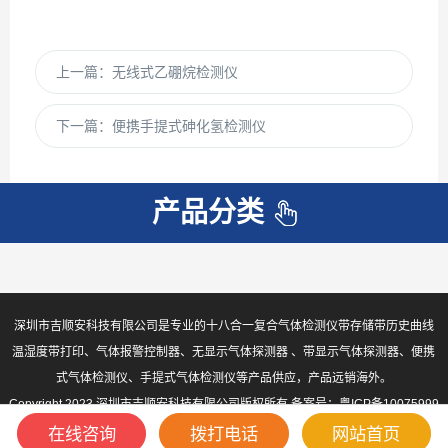
上一篇：
无线式乙硼烷检测仪
下一篇：
便携手提式砷化氢检测仪
产品分类
深圳市吉顺安科技有限公司是专业的十八合一复合气体检测仪带存储带历史曲线
温湿度带打印、气体报警控制器、无显示气体探测器 、带显示气体探测器、便携
式气体检测仪、手提式气体检测仪等产品供应，产品远销海外。
Copyright 2023 深圳市吉顺安科技有限公司版权所有 备案号：
粤ICP备10075999
号-2
sitemap.xml
在线咨询
拨打电话
网站首页