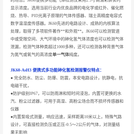
的场合。
JK60
便携多功能
气体检测仪采用
2.5寸高清彩屏实时
显示浓度
。
选用当前行业内
优良
品牌的电化学或红外、催化燃
烧、热导、
PID光离子原理的气体传感器、瑞士高精度电容式
数字温湿度传感器
。
JK60先进的电路设计、成熟的内核算法
处理，取得了多项软件著作**和外观**。JK60可以检测管道
中或受限空间、大气环境中的
砷化氢
气体浓度也可以检测气体
泄漏，检测气体种类超过
1000多种，还可以检测各种背景气体
为氮气或
氧气
的高浓度
单一气体
纯度。
JK60-
AsH3 便携式多功能砷化氢
检测
报警
仪
特点：
● 完全防水、防尘、防爆、防震，本安电路设计，抗静电，抗
电磁干扰，
●防护级别IP67，可以防雨淋和短时间浸泡，内置可更换的水
汽、粉尘过滤器，可用于高湿、高粉尘场合而不损坏传感器和
仪器
●内置泵吸式测量，响应迅速，采样距离10米以上，特殊气路
设计，可直接检测负压或正压-0.5～2公斤的气体，对测量结
果无影响