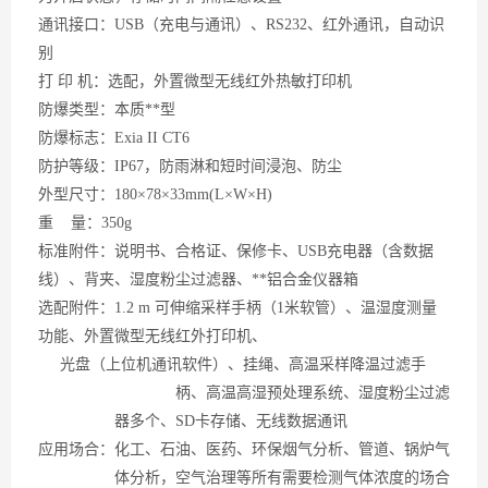
通讯接口：
USB（充电与通讯）、RS232、红外通讯，自动识
别
打
印 机：选配，外置微型无线红外热敏打印机
防爆类型：本质**型
防爆标志：
Exia II CT6
防护等级：
IP67，防雨淋和短时间浸泡、防尘
外型尺寸：
180×78×33mm(L×W×H)
重
量：350g
标准附件：说明书、合格证、保修卡、
USB充电器（含数据
线）、背夹、湿度粉尘过滤器、**铝合金仪器箱
选配附件：
1.2 m 可伸缩采样手柄（1米软管）、温湿度测量
功能、外置微型无线红外打印机、
光盘（上位机通讯软件）、挂绳、高温采样降温过滤手
柄、高温高湿预处理系统、湿度粉尘
过滤
器多个、
SD卡存储、无线数据通讯
应用场合：化工、石油、医药、环保烟气分析、管道、锅炉气
体分析，空气治理等所有需要检测气体浓度的场合