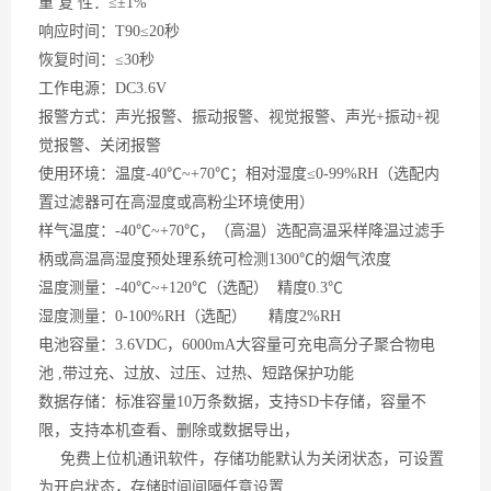
重
复 性：≤±1%
响应时间：
T90≤20秒
恢复时间：
≤30秒
工作电源：
DC3.6V
报警方式：声光报警、振动报警、视觉报警、声光
+振动+视
觉报警、关闭报警
使用环境：温度
-40℃~+70℃；相对湿度≤0-99%RH（
选配
内
置过滤器可在高湿度或高粉尘环境使用）
样气温度：
-40℃~+70℃，
（
高温
）
选配高温采样降温过滤手
柄或高温高湿度预处理系统可检测
1300℃的烟气浓度
温度测量：
-40℃~+120℃（选配） 精度0.3℃
湿度测量：
0-100%RH（选配） 精度2%RH
电池容量：
3.6VDC，6000mA大容量可充电高分子聚合物电
池 ,带过充、过放、过压、过热、短路保护功能
数据存储：标准容量
10万条数据，支持SD卡存储，容量不
限，支持本机查看、删除或数据导出，
免费上位机通讯软件，存储功能默认为关闭状态，可设置
为开启状态，存储时间间隔任意设置