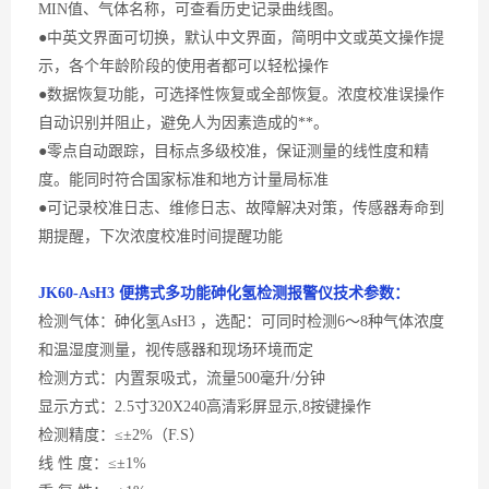
MIN
值、气体名称，可查看历史记录曲线图。
●中英文界面可切换，默认中文界面，简明中文或英文操作提
示，各个年龄阶段的使用者都可以轻松操作
●数据恢复功能，可选择性恢复或全部恢复。浓度校准误操作
自动识别并阻止，避免人为因素造成的**。
●零点自动跟踪，目标点多级校准，保证测量的线性度和精
度。能同时符合国家标准和地方计量局标准
●可记录校准日志、维修日志、故障解决对策，传感器寿命到
期提醒，下次浓度校准时间提醒功能
JK60-
AsH3 便携式多功能砷化氢
检测
报警
仪
技术参数：
检测气体：砷化氢
AsH3 ，选配：可同时检测6～8种气体浓度
和温湿度测量，视传感器和现场环境而定
检测方式：内置泵吸式，流量
500毫升/分钟
显示方式：
2.5寸320X240高清彩屏显示,8按键操作
检测精度：
≤±2%（F.S）
线
性 度：≤±1%