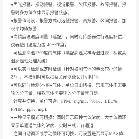
●声光报警、振动报警、视觉报警、欠压报警、故障报警，报
警时多方位立体显示报警状态。
●报警值可设，报警方式可选低报警、高报警、区间报警、加
权平均值报警
●高精度温湿度测量（选配），同时对传感器进行温度补偿，
仪器使用温度范围-40～70度，
可检测
高温
1300度的气体（选配高温采样降温过滤手柄或高
温高湿预处理系统）
●可以实时检测或定时检测（针对被测气体的量比较小的情
况），不检测时可以把泵关闭以延长开机时间。
●可以同时检测6～8种气体，单位自由切换，常规气体不需要
输入分子量，特殊气体需要输入分子量就自动
计算并切换，单位可选：PPM、mg/m3、Vol%、LEL%、
PPHM、ppb、mg/L
●三种显示模式可切换：同时显示四种气体浓度、大字体循环
显示单通道气体的浓度、实时曲线，各通道
之间自动循环或手动循环可切换，可设置是否显示
MAX
值、