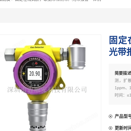
固定
光带
简要描
测，扩散
1ppm、
时间：≤
产品型
更新时