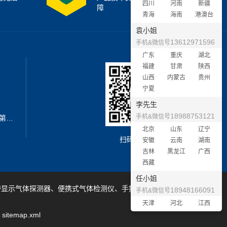
四川
河南
新疆
障
青海
海南
港澳台
袁小姐
13612971596
手机&微信号
广东
重庆
湖北
福建
甘肃
陕西
山西
内蒙古
贵州
宁夏
李先生
18988753121
手机&微信号
地址：深圳市宝安区西乡街道新安第二工业区A3栋6楼南
北京
山东
辽宁
扫码加微信
安徽
云南
湖南
吉林
黑龙江
广西
西藏
任小姐
带显示气体探测器、便携式气体检测仪、手提式气体检测仪等产品
18948166091
手机&微信号
天津
河北
江西
sitemap.xml