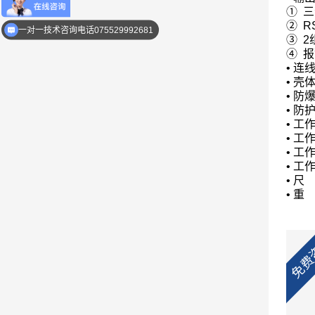
优惠活动介绍
①
三
②
RS
一对一技术咨询电话075529992681
③
2
④
报
•
连
•
壳
•
防
•
防
•
工
•
工
•
工
•
工
•
尺
•
重
免费