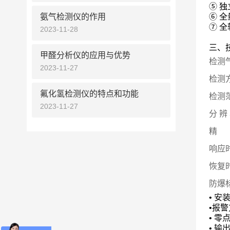
⑤
独
氨气检测仪的作用
⑥
全
⑦
全
2023-11-28
三、
甲醛分析仪的应用与优势
检测气
2023-11-27
检测
氟化氢检测仪的特点和功能
检测范
2023-11-27
分 辨
精 
响应时
恢复时
防爆标
•
安
•
报警
•
零
•
输