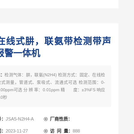
在线式肼，联氨带检测带声
报警一体机
述：
检测气体：肼，联氨(N2H4) 检测方式：固定、在线检
式测量，管道式、泵吸式、流通式可选 检测范围：0-
100ppm可选 分 辨 率：0.01ppm 精 度：±3%FS 响应
10秒
号：
JSA5-N2H4-A
厂商性质：
间：
2023-11-27
访 问 量：
888