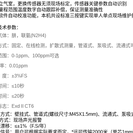
立气室，更换传感器无须现场标定，传感器关键参数自动识别
量程范围温度数字自动跟踪补偿，保证测量准确性
软件自动校准功能，本机共设标准三按键实现单人单点现场维护
技术参数：
体：肼，联氨(N2H4)
方式：固定、在线检测，扩散式测量，管道式、泵吸式、流通式
围：0-1ppm、
100ppm可选
 率：0.01ppm
度：±3%FS
间：≤10秒
间：≤20秒
志：ExdⅡCT6
装方式：壁挂式、管道式
(
螺纹尺寸
:M45X1.5mm)
、流通式、泵吸
方式：现场声光报警
点漂移：
≤±1%
（
F.S/
年）
出信号：用户可根据实际要求而定，*远可传输
2000
米
（单芯
1mm