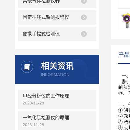
其他气体检测仪器
固定在线式监测报警仪
便携手提式检测仪
产品
相关资讯
INFORMATION
一
肼
到预
器、
甲醛分析仪的工作原理
2023-11-28
二、
①
进
②
采
一氧化碳检测仪的原理
③
检
2023-11-28
④
现