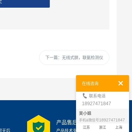
交
下一篇：
无线式肼，联氨检测仪
在线咨询
联系电话
18927471847
吴小姐
18927471847
手机&微信号
产品售后支持
江苏
浙江
上海
您无后
产品技术支持7x24小时保