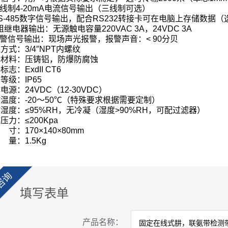
线制
4-20mA
电流信号输出（三线制可选）
-485
数字信号输出，配合
RS232
转接卡可在电脑上存储数据
（
组继电器输出：无源触电容量
220VAC 3A
，
24VDC 3A
警信号输出：现场声光报警，报警声音：
< 90
分贝
线方式：
3/4″NPT
内螺纹
体材料：压铸铝，防爆防腐蚀
爆标志：
ExdII CT6
护等级：
IP65
作电源：
24VDC
（
12-30VDC
）
作温度：
-20
～
50
℃
（特殊要求根据需要定制）
作湿度：
≤95%RH
，无冷凝（湿度
>90%RH
，可配过滤器）
作压力：
≤200Kpa
 寸：
170×140×80mm
 量：
1.5Kg
咨询
填写表单
产品名称：