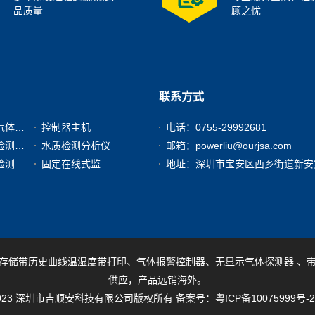
品质量
顾之忧
联系方式
有毒有害气体检测仪
控制器主机
电话：0755-29992681
粉尘浓度检测分析仪
水质检测分析仪
邮箱：powerliu@ourjsa.com
其他气体检测仪器
固定在线式监测报警仪
存储带历史曲线温湿度带打印、气体报警控制器、无显示气体探测器 、
供应，产品远销海外。
ht 2023 深圳市吉顺安科技有限公司版权所有 备案号：
粤ICP备10075999号-2