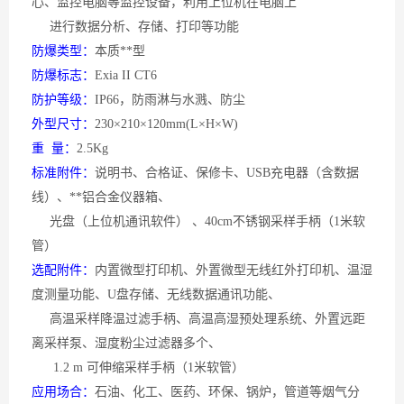
心、监控电脑等监控设备，利用上位机在电脑上
进行数据分析、存储、打印等功能
防爆类型：
本质**型
防爆标志：
Exia II CT6
防护等级：
IP66，防雨淋与水溅、防尘
外型尺寸：
230×210×120mm(L×H×W)
重
量：
2.5Kg
标准附件：
说明书、合格证、保修卡、
USB充电器（含数据
线）、**铝合金仪器箱、
光盘（上位机通讯软件） 、40cm不锈钢采样手柄（1米软
管）
选配附件：
内置微型打印机、外置微型无线红外打印机、温湿
度测量功能、
U盘存储、无线数据通讯功能、
高温采样降温过滤手柄、高温高湿预处理系统、外置远距
离采样泵、湿度粉尘过滤器多个、
1.2 m 可伸缩采样手柄（1米软管）
应用场合：
石油、化工、医药、环保、锅炉，管道等烟气分