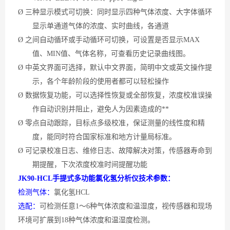
Ø
三种显示模式可切换：同时显示四种气体浓度、大字体循环
显示单通道气体的浓度、实时曲线，各通道
Ø
之间自动循环或手动循环可切换，可设置是否显示
MAX
值、
MIN
值、气体名称，可查看历史记录曲线图。
Ø
中英文界面可选择，默认中文界面，简明中文或英文操作提
示，各个年龄阶段的使用者都可以轻松操作
Ø
数据恢复功能，可以选择性恢复或全部恢复，浓度校准误操
作自动识别并阻止，避免人为因素造成的**
Ø
零点自动跟踪，目标点多级校准，保证测量的线性度和精
度，能同时符合国家标准和地方计量局标准。
Ø
可记录校准日志、维修日志、故障解决对策，传感器寿命到
期提醒，下次浓度校准时间提醒功能
JK90-HCL手提式多功能氯化氢分析仪
技术参数：
检测气体：
氯化氢
HCL
选配：
可检测任意
1～6种气体浓度和温湿度，
视传感器和现场
环境
可扩展到
18种气体
浓度和温湿度检测。