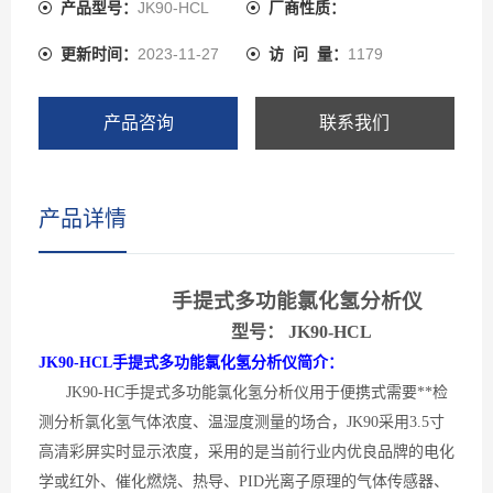
字温湿度传感器。 JK90先进的电路设计、成熟的内核算
产品型号：
JK90-HCL
厂商性质：
法处理，取得了多项软件著作**和外观**。 JK90手提式多
更新时间：
2023-11-27
访 问 量：
1179
功能氯化氢分析仪可以检测分析管道中或受限空间、大气
环境中的氯化氢浓度也可以检测气体泄漏，检测气体种类
超过500种，还可以检测分析高浓度单一气体纯度。
产品咨询
联系我们
产品详情
手提式多
功能
氯化氢
分
析仪
型号：
JK90-
HCL
JK90-HCL手提式多功能氯化氢分析仪简介：
JK90
-HC
手提式
多功能
氯化氢
分析仪用于便携式需要**检
测分析
氯化氢
气体浓度、温湿度测量的场合，
JK90
采用
3.5寸
高清彩屏实时显示浓度，采用的是当前行业内
优良
品牌的电化
学或红外、催化燃烧、热导、
PID光离子原理的气体传感器、