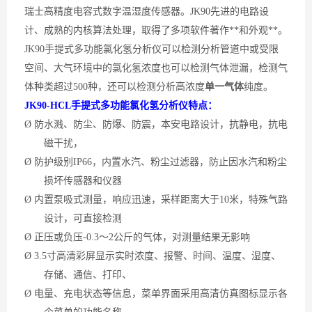
瑞士高精度电容式数字温湿度传感器。JK90先进的电路设
计、成熟的内核算法处理，取得了多项软件著作**和外观**。
JK90手提式
多功能氯化氢
分析仪可以检测分析管道中或受限
空间、大气环境中的
氯化氢
浓度也可以检测气体泄漏，检测气
体种类超过
500种，还可以检测分析高浓度
单一
气体
纯度。
JK90-HCL手提式多功能氯化氢分析仪
特点：
Ø
防水溅、防尘、防爆、防震，本安电路设计，抗静电，抗电
磁干扰，
Ø
防护级别
IP66，内置水汽、粉尘过滤器，防止因水汽和粉尘
损坏传感器和仪器
Ø
内置泵吸式测量，响应迅速，采样距离大于
10米，特殊气路
设计，可直接检测
Ø
正压或负压
-0.3～2公斤的气体，对测量结果无影响
Ø
3.5寸高清彩屏显示实时浓度、报警、时间、温度、湿度、
存储、通信、打印、
Ø
电量、充电状态等信息，菜单界面采用高清仿真图标显示各