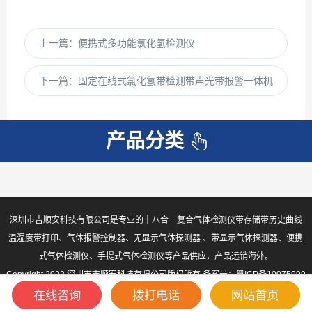
上一篇：
便携式多功能氯化氢检测仪
下一篇：
固定在线式氯化氢带检测带声光带报警一体机
产品分类
深圳市吉顺安科技有限公司是专业的十八合一复合气体检测仪带存储带历史曲线
温湿度带打印、气体报警控制器、无显示气体探测器 、带显示气体探测器、便携
式气体检测仪、手提式气体检测仪等产品供应，产品远销海外。
Copyright 2023 深圳市吉顺安科技有限公司版权所有 备案号：
粤ICP备10075999
号-2
sitemap.xml
在线咨询
拨打电话
网站首页