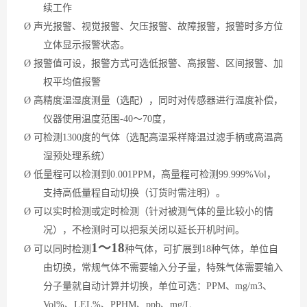
续工作
Ø
声光报警、视觉报警、欠压报警、故障报警，报警时多方位
立体显示报警状态。
Ø
报警值可设，报警方式可选低报警、高报警、区间报警、加
权平均值报警
Ø
高精度温湿度测量（选配），同时对传感器进行温度补偿，
仪器使用温度范围
-40～70度，
Ø
可检测
1300度的气体（选配高温采样降温过滤手柄或高温高
湿预处理系统）
Ø
低
量程
可以检测到
0.001PPM，高
量程
可检测
99.999%Vol，
支持高低量程自动切换（订货时需注明）。
Ø
可以实时检测或定时检测（针对被测气体的量比较小的情
况），不检测时可以把泵关闭以延长开机时间。
1～18
Ø
可以同时检测
种气体，可扩展到
18种气体，单位自
由切换，常规气体不需要输入分子量，特殊气体需要输入
分子量就自动计算并切换，单位可选：PPM、mg/m3、
Vol%、LEL%、PPHM、ppb、mg/L