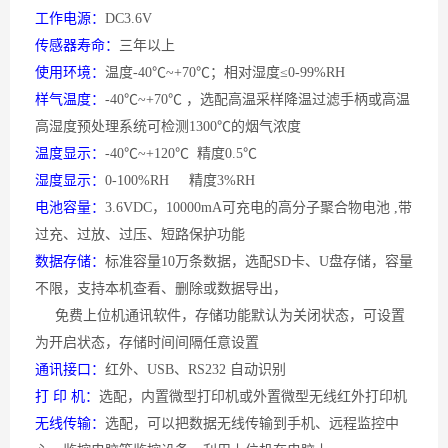
工作电源：
DC3.6V
传感器寿命：
三年以上
使用环境：
温度
-40℃~+70℃；相对湿度≤0-99%RH
样气温度：
-40℃~+70℃ ，选配高温采样降温过滤手柄或高温
高湿度预处理系统可检测1300℃的烟气浓度
温度显示：
-40℃~+120℃ 精度0.5℃
湿度显示：
0-100%RH 精度3%RH
电池容量：
3.6VDC，10000mA可充电的高分子聚合物电池 ,带
过充、过放、过压、短路保护功能
数据存储：
标准容量
10万条数据，选配SD卡、U盘存储，容量
不限，支持本机查看、删除或数据导出，
免费上位机通讯软件，存储功能默认为关闭状态，可设置
为开启状态，存储时间间隔任意设置
通讯接口：
红外、
USB、RS232 自动识别
打
印 机：
选配，内置微型打印机或外置微型无线红外打印机
无线传输：
选配，可以把数据无线传输到手机、远程监控中