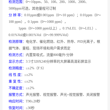
检测范围：
0～10ppm、50、100、200、1000、2000、
5000ppm可选，其他量程可订制
分
辨 率：
0.01ppm或0.001ppm（0～10 ppm）；0.01ppm（0～
100 ppm），0.1ppm（0～1000 ppm），
1ppm（0～1000 ppm以上），0.1%LEL（0～LEL）、
0.01%Vol或0.001%Vol（0～99.999%Vol）
检测原理：
电化学、催化燃烧、红外、热导、
PID光离子，根
据气体、量程、现场环境和用户需求而定
检测方式：
内置泵吸式，流量
800毫升/分钟
显示方式：
3.5寸320X240分辨率的大屏幕高清彩屏显示
检测精度：
≤±2%（F.S）
线
性 度：
≤±2%
重
复 性：
≤±2%
不确定度：
≤±2%
报警方式：
声光报警、视觉报警、声光
+视觉报警、关闭报警
响应时间：
T90≤20秒
恢复时间：
≤30秒