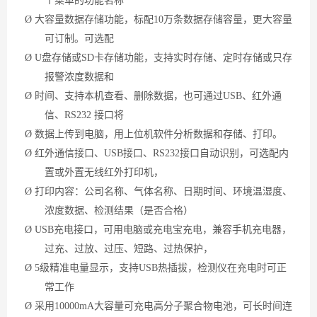
个菜单的功能名称
Ø
大容量数据存储功能，标配
10万条数据存储容量，更大容量
可订制。可选配
Ø
U盘存储或SD卡存储功能，支持实时存储、定时存储或只存
报警浓度数据和
Ø
时间、支持本机查看、删除数据，也可通过
USB、红外通
信、RS232 接口将
Ø
数据上传到电脑，用上位机软件分析数据和存储、打印。
Ø
红外通信接口、
USB接口、RS232接口自动识别，可选配内
置或外置无线红外打印机，
Ø
打印内容：公司名称、气体名称、日期时间、环境温湿度、
浓度数据、检测结果（是否合格）
Ø
USB充电接口，可用电脑或充电宝充电，兼容手机充电器，
过充、过放、过压、短路、过热保护，
Ø
5级精准电量显示，支持USB热插拔，检测仪在充电时可正
常工作
Ø
采用
10000mA大容量可充电高分子聚合物电池，可长时间连