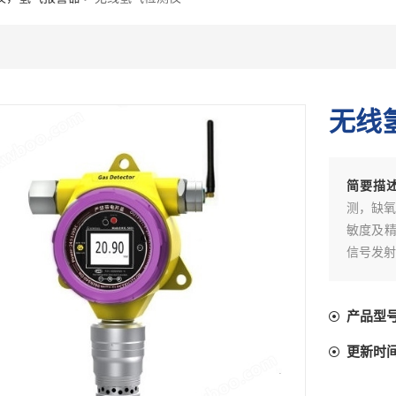
无线
简要描
测，缺氧
敏度及精
信号发射
不受限制
可以节约
产品型
显示、控
更新时