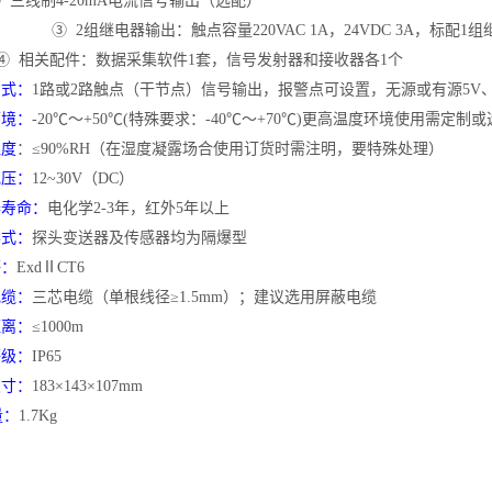
线制4-20mA电流信号输出（选配）
③ 2组继电器输出：触点容量220VAC 1A，24VDC 3A，标配1
相关配件：数据采集软件1套，信号发射器和接收器各1个
方式：
1路或2路触点（干节点）信号输出，报警点可设置，无源或有源5V、
环境：
-20℃～+50℃(特殊要求：-40℃～+70℃)更高温度环境使用需定制
湿度
：
≤90%RH（在湿度凝露场合使用订货时需注明，要特殊处理）
电压：
12~30V（DC）
器寿命：
电化学
2-3年，红外5年以上
形式：
探头变送器及传感器均为隔爆型
等：
ExdⅡCT6
电缆：
三芯电缆（单根线径
≥1.5mm）；建议选用屏蔽电缆
距离：
≤1000m
等级：
IP65
尺寸：
183×143×107mm
：
1.7Kg