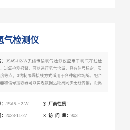
氢气检测仪
述：
JSA5-H2-W无线传输氢气检测仪应用于氢气在线检
、过氧检测报警，可以进行氢气含量，具有信号稳定，灵
度等点，3线制隔爆接线方式适用于各种危险场所。配合
器和信号接收器可以实现数据远距离同步无线传输，距离
，可在远程电脑中实时监控和存储数据，可以电脑报警，
大量的安装成本。配合气体控制报警主机还可在远端实现
号：
JSA5-H2-W
厂商性质：
制、报警等功能。
间：
2023-11-27
访 问 量：
903