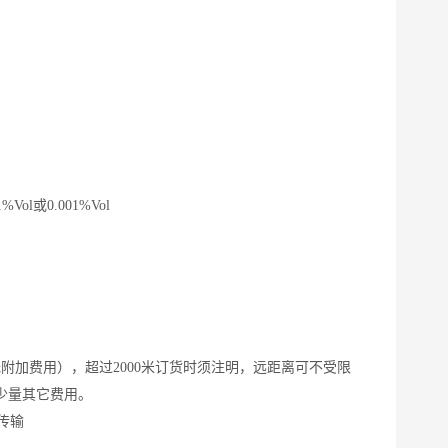
Vol或0.001%Vol
，无附加费用），超过2000米订货时须注明，远距离可不受限
少量其它费用。
传输