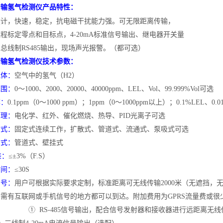
传输
氢气
检测仪产品特性：
设计，快速，稳定，抗电磁干扰能力强。可无限距离传输，
远程标定零点和目标点，
4-20mA标准信号输出、继电器开关量
、总线制
RS485输出，现场声光报警。（都可选）
传输
氢气
检测仪技术参数：
气体：
空气中的氢气（
H2）
范围：
0～1000、2000、20000、40000ppm、LEL、Vol、99.999%Vol可选
率：
0.1ppm（0～1000 ppm）；1ppm（0～1000ppm以上）；0.1%LEL、0.01%
原理：
电化学、红外、催化燃烧、热导、
PID光离子可选
方式：
固定式连续工作，扩散式、管道式、流通式、泵吸式可选
方式：
管道式、壁挂式
差：
≤±3%（F.S）
时间：
≤30S
信号：
用户可根据实际要求定制，标准距离可无线传输
2000米（无遮挡
需有互联网或手机信号的地方都可以到达。附加费用为GPRS流量费或很
① RS-485信号输出，配合信号发射器和接收器进行远距离无线