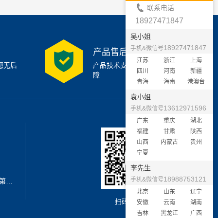
联系电话
18927471847
吴小姐
18927471847
手机&微信号
产品售后支持
江苏
浙江
上海
您无后
产品技术支持7x24小时保
四川
河南
新疆
障
青海
海南
港澳台
袁小姐
13612971596
手机&微信号
广东
重庆
湖北
福建
甘肃
陕西
山西
内蒙古
贵州
宁夏
李先生
18988753121
手机&微信号
地址：深圳市宝安区西乡街道新安第二工业区A3栋6楼南
北京
山东
辽宁
扫码加微信
安徽
云南
湖南
吉林
黑龙江
广西