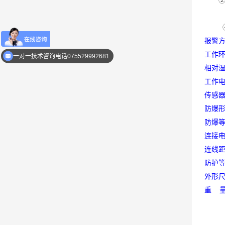
② 三
④ 
报警
优惠活动介绍
工作
一对一技术咨询电话075529992681
相对
工作
传感
防爆
防爆
连接
连线
防护
外形
重
量