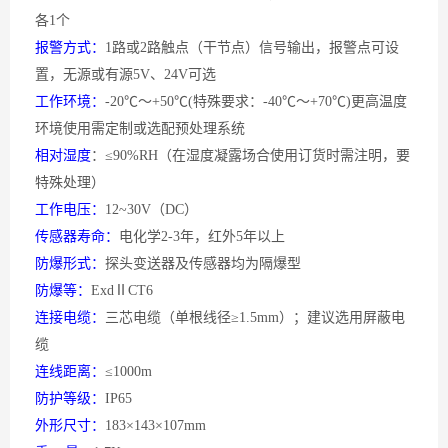
各1个
报警方式：
1路或2路触点（干节点）信号输出，报警点可设
置，无源或有源5V、24V可选
工作环境：
-20℃～+50℃(特殊要求：-40℃～+70℃)更高温度
环境使用需定制或选配预处理系统
相对湿度
：
≤90%RH（在湿度凝露场合使用订货时需注明，要
特殊处理）
工作电压：
12~30V（DC）
传感器寿命：
电化学
2-3年，红外5年以上
防爆形式：
探头变送器及传感器均为隔爆型
防爆等：
ExdⅡCT6
连接电缆：
三芯电缆（单根线径
≥1.5mm）；建议选用屏蔽电
缆
连线距离：
≤1000m
防护等级：
IP65
外形尺寸：
183×143×107mm