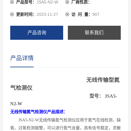
中实时监控和存储数据，可以电脑报警，可以节约大量的
产品型号：
JSA5-N2-W
厂商性质：
安装成本。配合气体控制报警主机还可在远端实现显示、
更新时间：
2023-11-27
访 问 量：
907
控制、报警等功能。
产品咨询
联系我们
产品详情
无线传输型氮
气检测仪
型号：
J
SA5-
N2
-W
无线传输氮气检测仪产品描述：
JSA5-N2-W无线传输氮气检测仪应用于氮气在线检测，缺
氧、过氧检测报警，可以进行氮气含量，具有信号稳定，灵敏