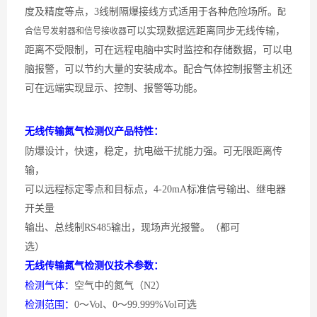
度及精度等点，3线制隔爆接线方式适用于各种危险场所。
配
可以实现数据远距离同步无线传输，
合信号发射器和信号接收器
距离不受限制，可在远程电脑中实时监控和存储数据，可以电
脑报警，可以节约大量的安装成本。配合气体控制报警主机还
可在远端实现显示、控制、报警等功能。
无线传输
氮气
检测仪产品特性：
防爆设计，快速，稳定，抗电磁干扰能力强。可无限距离传
输，
可以远程标定零点和目标点，
4-20mA标准信号输出、继电器
开关量
输出、总线制
RS485输出，现场声光报警。（都可
选）
无线传输
氮气
检测仪技术参数：
检测气体：
空气中的氮气（
N2）
检测范围：
0～Vol、0～99.999%Vol可选