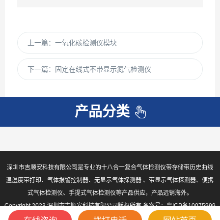
上一篇：
一氧化碳检测仪模块
下一篇：
固定在线式不带显示氮气检测仪
产品分类
深圳市吉顺安科技有限公司是专业的十八合一复合气体检测仪带存储带历史曲线
温湿度带打印、气体报警控制器、无显示气体探测器 、带显示气体探测器、便携
式气体检测仪、手提式气体检测仪等产品供应，产品远销海外。
Copyright 2023 深圳市吉顺安科技有限公司版权所有 备案号：
粤ICP备10075999
号-2
sitemap.xml