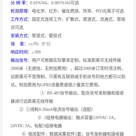
分
辨 率：
0.01%Vol、0.001%Vol可选
检测原理：
电化学、红外、催化燃烧、热导、
PID光离子可选
工作方式：
固定式连续工作，扩散式、管道式、流通式、泵吸
式可选
安装方式：
管道式、壁挂式
误
差：
≤±3%（F.S）
响应时间：
≤30S
输出信号：
用户可根据实际要求定制，标准距离可无线传输
2000米（无遮挡，无附加费用），超过2000米订货时须注明，
远距离可不受限制，只需有互联网或手机信号的地方都可以到
达。附加费用为GPRS流量费或很少量其它费用。
① RS-485信号输出，配合信号发射器和接收
器进行远距离无线传输
② 三线制4-20mA电流信号输出（选配）
③ 2组继电器输出：触点容量220VAC 1A，
24VDC 3A，标配1组继电器
④ 相关配件：数据采集软件1套，信号发射器和接收器