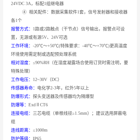
24VDC 3A，标配1组继电器
④ 相关配件：数据采集软件1套，信号发射器和接收器
各1个
报警方式：
1路或2路触点（干节点）信号输出，报警点可设
置，无源或有源5V、24V可选
工作环境：
-20℃～+50℃(特殊要求：-40℃～+70℃)更高温度
环境使用需定制或选配预处理系统
相对湿度
：
≤90%RH（在湿度凝露场合使用订货时需注明，要
特殊处理）
工作电压：
12~30V（DC）
传感器寿命：
电化学
2-3年，红外5年以上
防爆形式：
探头变送器及传感器均为隔爆型
防爆等：
ExdⅡCT6
连接电缆：
三芯电缆（单根线径
≥1.5mm）；建议选用屏蔽电
缆
连线距离：
≤1000m
防护等级：
IP65