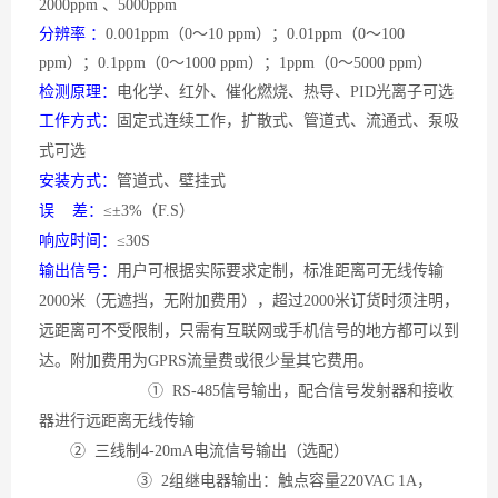
2000ppm 、5000ppm
分辨率
：
0.001ppm（0～10 ppm）；0.01ppm（0～100
ppm）；0.1ppm（0～1000 ppm）；1ppm（0～5000 ppm）
检测原理：
电化学、红外、催化燃烧、热导、
PID光离子可选
工作方式：
固定式连续工作，扩散式、管道式、流通式、泵吸
式可选
安装方式：
管道式、壁挂式
误
差：
≤±3%（F.S）
响应时间：
≤30S
输出信号：
用户可根据实际要求定制，标准距离可无线传输
2000米（无遮挡，无附加费用），超过2000米订货时须注明，
远距离可不受限制，只需有互联网或手机信号的地方都可以到
达。附加费用为GPRS流量费或很少量其它费用。
① RS-485信号输出，配合信号发射器和接收
器进行远距离无线传输
② 三线制4-20mA电流信号输出（选配）
③ 2组继电器输出：触点容量220VAC 1A，