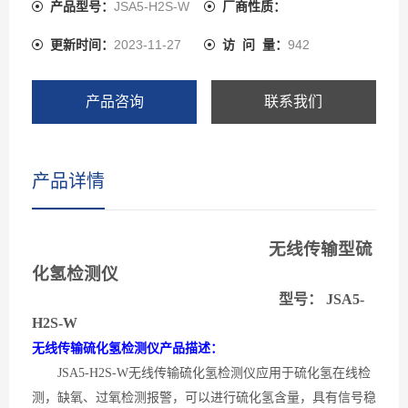
远程电脑中实时监控和存储数据，可以电脑报警，可以节
产品型号：
JSA5-H2S-W
厂商性质：
约大量的安装成本。配合气体控制报警主机还可在远端实
更新时间：
2023-11-27
访 问 量：
942
现显示、控制、报警等功能。
产品咨询
联系我们
产品详情
无线传输型硫
化氢检测仪
型号：
J
SA5-
H2S-W
无线传输硫化氢检测仪产品描述：
JSA5-H2S-W无线传输硫化氢检测仪应用于硫化氢在线检
测，缺氧、过氧检测报警，可以进行硫化氢含量，具有信号稳