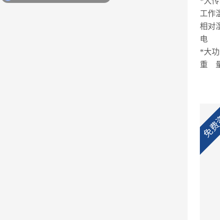
*大
工作
相对
电 
*大
重
免费