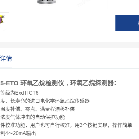
详情
A5-ETO 环氧乙烷检测仪，
环氧乙烷探测器：
爆等级为
Exd
Ⅱ
CT6
精度、长寿命的进口电化学环氧乙烷传感器
动温度补偿、零点、满量程漂移补偿
高浓度气体冲击的自动保护功能
软件校准功能，用户也可自行校准，用
3
个按键实现，操作简单
线制
4
～
20mA
输出