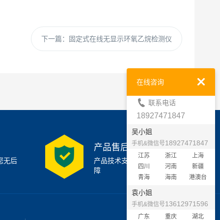
下一篇：
固定式在线无显示环氧乙烷检测仪
在线咨询
联系电话
18927471847
吴小姐
18927471847
手机&微信号
产品售后支持
江苏
浙江
上海
您无后
产品技术支持7x24小时保
四川
河南
新疆
障
青海
海南
港澳台
袁小姐
13612971596
手机&微信号
广东
重庆
湖北