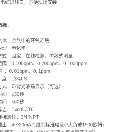
个电缆进线口，方便现场安装
指标：
气体：空气中的环氧乙烷
原理：电化学
方式：固定、在线检测，扩散式测量
范围：
0-100ppm
、
0-200ppm
、
0-1000ppm
率
：
0. 01ppm
、
0. 1ppm
度：±
3%FS
方式：带背光液晶显示（可选）
时间：≤
30
秒
时间：≤
60
秒
标志：
Exd
Ⅱ
CT6
连接螺纹：
3/4"NPT
输出：
4
～
20mA
二线制标准电流
(
*大负载
1500
欧姆
)