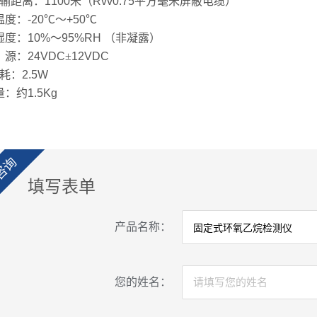
传输距离：
1100
米（
Rvv0.75
平方毫米屏蔽电缆）
温度：
-20
℃～
+50
℃
湿度：
10%
～
95%RH
（非凝露）
源：
24VDC
±
12VDC
功耗：
2.5W
量：约
1.5Kg
咨询
填写表单
产品名称：
您的姓名：