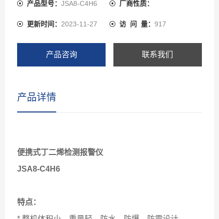
≤±3%（F.S） 报警方式：声光报警
产品型号：
JSA8-C4H6
厂商性质：
更新时间：
2023-11-27
访 问 量：
917
产品咨询
联系我们
产品详情
便携式
丁二烯
检测报警仪
JSA8-C4H6
特点：
* 整机体积小、重量轻，防水、防爆、防震设计