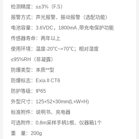
检测精度：≤±3%（F.S）
报警方式：声光报警、振动报警（选配功能）
电池容量：3.6VDC，1800mA ,带充电保护功能
传感器寿命：两年以上
使用环境：温度-20℃~+70℃；相对湿度
≤95%RH（非凝露）
防爆类型：本质**型
防爆标志：Exia II CT6
防护等级：IP65
外型尺寸：125×52×30mm(L×W×H)
标准附件：说明书、充电器
可选附件：0.8m采样手柄1根、仪器箱1个
重
量：200g