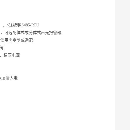
总线制RS485-RTU
置，可选配体式或分体式声光报警器
度环境使用需定制或选配。
统
源、稳压电源
屏蔽层接大地