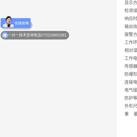
显示
检测
响应
输出
优惠活动介绍
报警
工作
相对
工作
传感
防爆
连接
电气
防护
外形
重
量：