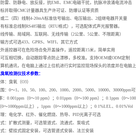
、防雷、防静电、放反接，抗
EMI、EMC电磁干扰，抗脉冲浪涌电流冲击
新标并取得
CMC计量器具生产许可证、防爆认证等资质
制或二（四）线制
4-20mA标准信号输出、电压输出、2组继电器开关量
具有标准总线制
RS485输出（RTU格式），可选配体式声光报警器。
有线传输、局域网、互联网、无线传输（
2公里、5公里、不限距离）
传输方式可选
433、GPRS、WIFI、其它方式
红外遥控器可在危险场合免开盖操作，遥控距离
15米，简单实用
位可互相切换，自动跟踪零点防止漂移，多校准。支持
OEM或ODM定制
计算机通讯，在电脑上通过上位机进行实时监控现场探头的浓度并在电脑
式臭氧检测仪技术参数：
气体：臭氧（
O3）
范围：
0～1、10、50、100、200、1000、2000、5000、10000、30000ppm
：0.001ppm（0～10 ppm）；0.01ppm（0～100 ppm）；0.1ppm（0～10
（0～1000ppm以上），1ppm（0～1000ppm以上）；0.1%LEL、0.01%Vol
原理：电化学、红外、催化燃烧、热导、
PID光离子可选
方式：扩散式测量，可选管道式、流通式、泵吸式
方式：壁挂式固定安装，可选管道式安装、法兰安装