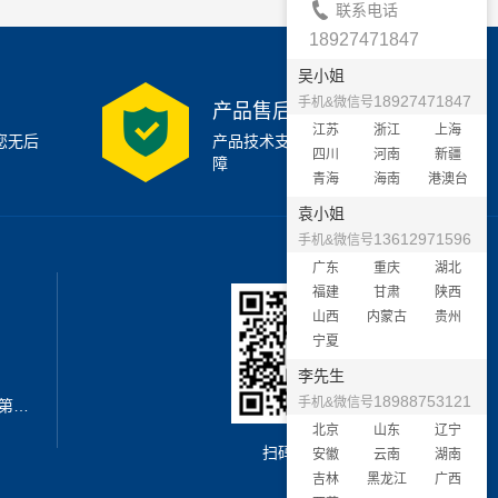
联系电话
18927471847
吴小姐
18927471847
手机&微信号
产品售后支持
江苏
浙江
上海
您无后
产品技术支持7x24小时保
四川
河南
新疆
障
青海
海南
港澳台
袁小姐
13612971596
手机&微信号
广东
重庆
湖北
福建
甘肃
陕西
山西
内蒙古
贵州
宁夏
李先生
18988753121
手机&微信号
地址：深圳市宝安区西乡街道新安第二工业区A3栋6楼南
北京
山东
辽宁
扫码加微信
安徽
云南
湖南
吉林
黑龙江
广西