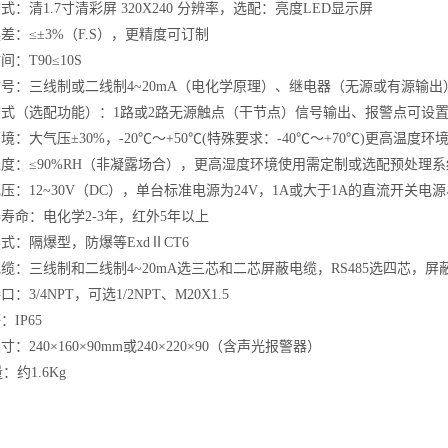
方式：清
1.7寸清彩屏 320X240 分辨率，选配：亮度LED显示屏
误差：
≤±3%（F.S），更精度可订制
时间：
T90≤10S
信号：三线制或二线制
4~20mA（电化学原理）、继电器（无源或有源输出）、
方式（选配功能）：
1路或2路无源触点（干节点）信号输出、报警点可设
环境：大气压
±30%，-20℃～+50℃(特殊要求：-40℃～+70℃)更高温
湿度：
≤90%RH（非凝露场合），更高湿度环境使用需定制或选配预处理系
电压：
12~30V（DC），单台标准电源为24V，1A或大于1A的直流开关电
器寿命：电化学
2-3年，红外5年以上
形式：隔爆型，防爆等
ExdⅡCT6
电缆：三线制和二线制
4~20mA选三芯和二芯屏蔽电缆，RS485选四芯，
接口：
3/4NPT，可选1/2NPT、M20X1.5
等：
IP65
尺寸：
240×160×90mm或240×220×90（含声光报警器）
约1.6Kg