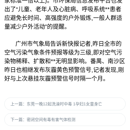
家标准一倍以上)。市环保局信息发布平台也发
出了“儿童、老年人及心脏病、呼吸系统**患者
应避免长时间、高强度的户外锻炼,一般人群适
量减少户外活动”的提醒。
广州市气象局告诉新快报记者,昨日全市的
空气污染气象条件预报等级为三级,即对空气污
染物稀释、扩散和**无明显影响。番禺、南沙区
昨日也相继发布灰霾黄色预警信号,记者发现,刚
好与上次悬挂灰霾预警信号时隔一个月。
上一篇：
东莞一晚12起洗澡时中毒 1孕妇1女童身亡
下一篇：
密闭空间有毒有害气体检测