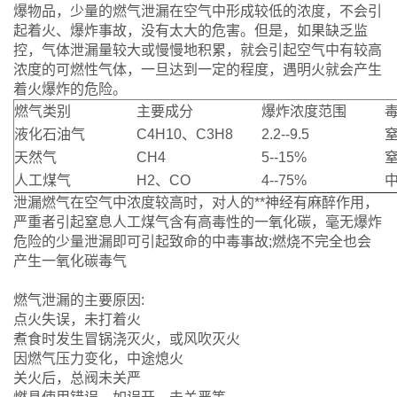
爆物品，少量的燃气泄漏在空气中形成较低的浓度，不会引
起着火、爆炸事故，没有太大的危害。但是，如果缺乏监
控，气体泄漏量较大或慢慢地积累，就会引起空气中有较高
浓度的可燃性气体，一旦达到一定的程度，遇明火就会产生
着火爆炸的危险。
燃气类别
主要成分
爆炸浓度范围
液化石油气
C4H10
、C3H8
2.2--9.5
天然气
CH4
5--15%
人工煤气
H2
、CO
4--75%
泄漏燃气在空气中浓度较高时，对人的**神经有麻醉作用，
严重者引起窒息人工煤气含有高毒性的一氧化碳，毫无爆炸
危险的少量泄漏即可引起致命的中毒事故;燃烧不完全也会
产生一氧化碳毒气
燃气泄漏的主要原因:
点火失误，未打着火
煮食时发生冒锅浇灭火，或风吹灭火
因燃气压力变化，中途熄火
关火后，总阀未关严