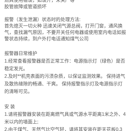
燃具使用错误，如误开，未关严等
胶管故障或管道损坏
报警（发生泄漏）状态时的处理方法:
首先熄灭一切火种 迅速关闭气源总阀，打开门窗，通风换
气，查找漏气原因，不要开关任何电器或使用室内电话如报
警状态持续，到户外打电话通知煤气公司
报警器日常维护
1.
经常查看报警器是否正常工作：电源指示灯（绿色）是否
稳定发光。
2.
及时**机壳表面的污渍杂质，以保证监测效果。 保持进气
及散热缝隙的畅通、干爽。 保持报警指示灯及电源指示灯
的清晰可见。
安 装
1.
请将报警器安装在距离燃气具或气源水平距离1米之外、4
米以内的墙面上;
2.
由于煤气、天然气比空气轻，请将其安装在距天花板0.3