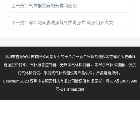
上一篇：
气体报警器的分类和应用
下一篇：
深圳两夫妻洗澡煤气中毒身亡 幼子门外大哭
深圳市吉顺安科技有限公司是专业的十八合一复合气体检测仪带存储带历史曲线
温湿度带打印、气体报警控制器、无显示气体探测器 、带显示气体探测器、便携
式气体检测仪、手提式气体检测仪等产品供应，产品远销海外。
Copyright 2023 深圳市吉顺安科技有限公司版权所有 备案号：
粤ICP备10075999
号-2
sitemap.xml