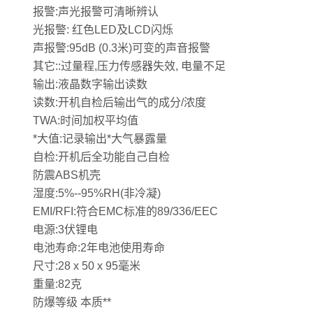
报警:声光报警可清晰辨认
光报警: 红色LED及LCD闪烁
声报警:95dB (0.3米)可变的声音报警
其它::过量程,压力传感器失效, 电量不足
输出:液晶数字输出读数
读数:开机自检后输出气的成分/浓度
TWA:时间加权平均值
*大值:记录输出*大气暴露量
自检:开机后全功能自己自检
防震ABS机壳
湿度:5%--95%RH(非冷凝)
EMI/RFI:符合EMC标准的89/336/EEC
电源:3伏锂电
电池寿命:2年电池使用寿命
尺寸:28 x 50 x 95毫米
重量:82克
防爆等级 本质**